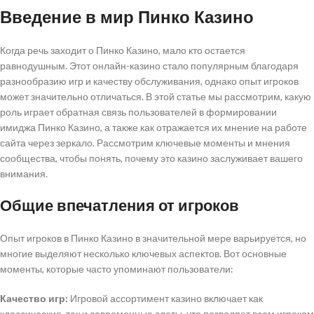
Введение в мир Пинко Казино
Когда речь заходит о Пинко Казино, мало кто остается
равнодушным. Этот онлайн-казино стало популярным благодаря
разнообразию игр и качеству обслуживания, однако опыт игроков
может значительно отличаться. В этой статье мы рассмотрим, какую
роль играет обратная связь пользователей в формировании
имиджа Пинко Казино, а также как отражается их мнение на работе
сайта через зеркало. Рассмотрим ключевые моменты и мнения
сообщества, чтобы понять, почему это казино заслуживает вашего
внимания.
Общие впечатления от игроков
Опыт игроков в Пинко Казино в значительной мере варьируется, но
многие выделяют несколько ключевых аспектов. Вот основные
моменты, которые часто упоминают пользователи:
Качество игр:
Игровой ассортимент казино включает как
классические, так и современные слоты, что позволяет всем игрокам