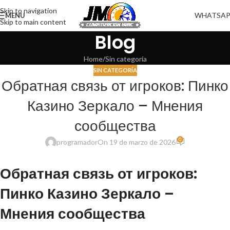
Skip to navigation
WHATSA
MENU
Skip to main content
Blog
Home
Sin categoría
SIN CATEGORÍA
Обратная связь от игроков: Пинко
Казино Зеркало – Мнения
сообщества
0
programador
On 19 de marzo de 2026
Обратная связь от игроков:
Пинко Казино Зеркало –
Мнения сообщества