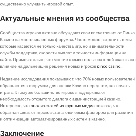
существенно улучшить игровой опыт.
Актуальные мнения из сообщества
Сообщества игроков активно обсуждают свои впечатления от Пинко
Казино на многочисленных форумах. Часто можно встретить темы,
которые касаются не только качества игр, но и внимательности
службы поддержки, скорости выплат и точности информации на
сайте. Примечательно, что многие отзывы пользователей оказывают
влияние на дальнейшие решения новых игроков
pinco casino
.
Недавние исследования показывают, что 70% новых пользователей
обращаются к форумам для оценки Казино перед тем, как начать
играть. К тому же большинство игроков подчеркивают
необходимость открытого диалога с администрацией казино.
Интересно, что
анализ статей из крупных медиа
показал, что
обратная связь от игроков стала ключевым фактором для развития
и оптимизации автоматизированных систем в казино.
Заключение