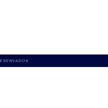
RESERVADOS