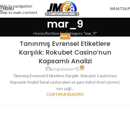
Skip to navigation
WHATSA
MENU
Skip to main content
mar_9
Home
Archive by Category "mar_9"
MAR_9
Tanınmış Evrensel Etiketlere
Karşılık: Rokubet Casino’nun
Kapsamlı Analizi
0
programador
Tanınmış Evrensel Etiketlere Karşılık: Rokubet Casino'nun
Kapsamlı Analizi Sanal casino alanı ve şans bahsi ticari çevresi,
son çağl...
CONTINUE READING