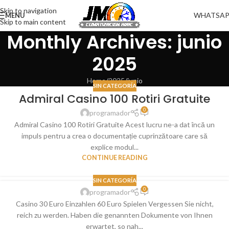
Skip to navigation
WHATSA
MENU
Skip to main content
Monthly Archives: junio
2025
Home
2025
junio
SIN CATEGORÍA
Admiral Casino 100 Rotiri Gratuite
0
programador
Admiral Casino 100 Rotiri Gratuite Acest lucru ne-a dat încă un
impuls pentru a crea o documentație cuprinzătoare care să
explice modul...
CONTINUE READING
SIN CATEGORÍA
0
programador
Casino 30 Euro Einzahlen 60 Euro Spielen Vergessen Sie nicht,
reich zu werden. Haben die genannten Dokumente von Ihnen
erwartet, so nah...