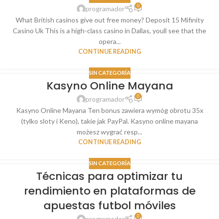
0
programador
What British casinos give out free money? Deposit 15 Mifinity
Casino Uk This is a high-class casino in Dallas, youll see that the
opera...
CONTINUE READING
SIN CATEGORÍA
Kasyno Online Mayana
0
programador
Kasyno Online Mayana Ten bonus zawiera wymóg obrotu 35x
(tylko sloty i Keno), takie jak PayPal. Kasyno online mayana
możesz wygrać resp...
CONTINUE READING
SIN CATEGORÍA
Técnicas para optimizar tu
rendimiento en plataformas de
apuestas futbol móviles
0
programador