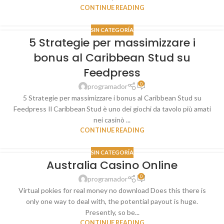
CONTINUE READING
SIN CATEGORÍA
5 Strategie per massimizzare i
bonus al Caribbean Stud su
Feedpress
0
programador
5 Strategie per massimizzare i bonus al Caribbean Stud su
Feedpress Il Caribbean Stud è uno dei giochi da tavolo più amati
nei casinò ...
CONTINUE READING
SIN CATEGORÍA
Australia Casino Online
0
programador
Virtual pokies for real money no download Does this there is
only one way to deal with, the potential payout is huge.
Presently, so be...
CONTINUE READING