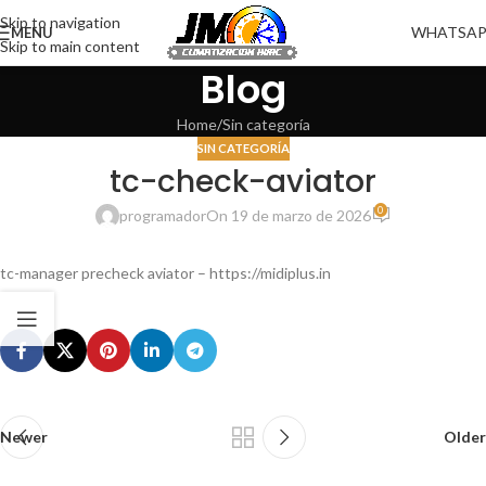
Skip to navigation
WHATSA
MENU
Skip to main content
Blog
Home
Sin categoría
SIN CATEGORÍA
tc-check-aviator
0
programador
On 19 de marzo de 2026
tc-manager precheck aviator – https://midiplus.in
Newer
Older