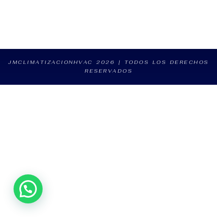
JMCLIMATIZACIONHVAC 2026 | TODOS LOS DERECHOS
RESERVADOS