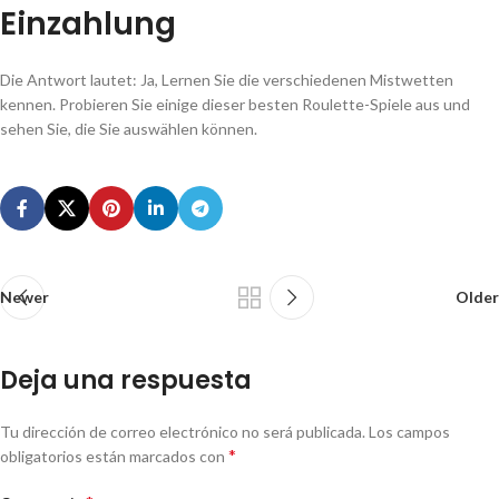
Einzahlung
Die Antwort lautet: Ja, Lernen Sie die verschiedenen Mistwetten
kennen. Probieren Sie einige dieser besten Roulette-Spiele aus und
sehen Sie, die Sie auswählen können.
Newer
Older
Deja una respuesta
Tu dirección de correo electrónico no será publicada.
Los campos
*
obligatorios están marcados con