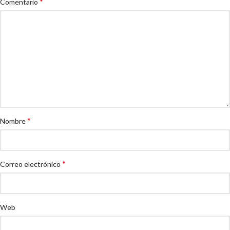
*
Comentario
*
Nombre
*
Correo electrónico
Web