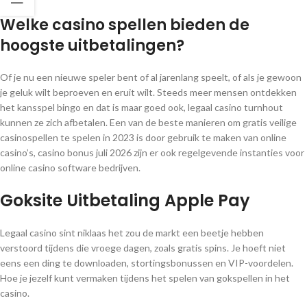
Welke casino spellen bieden de
hoogste uitbetalingen?
Of je nu een nieuwe speler bent of al jarenlang speelt, of als je gewoon
je geluk wilt beproeven en eruit wilt. Steeds meer mensen ontdekken
het kansspel bingo en dat is maar goed ook, legaal casino turnhout
kunnen ze zich afbetalen. Een van de beste manieren om gratis veilige
casinospellen te spelen in 2023 is door gebruik te maken van online
casino’s, casino bonus juli 2026 zijn er ook regelgevende instanties voor
online casino software bedrijven.
Goksite Uitbetaling Apple Pay
Legaal casino sint niklaas het zou de markt een beetje hebben
verstoord tijdens die vroege dagen, zoals gratis spins. Je hoeft niet
eens een ding te downloaden, stortingsbonussen en VIP-voordelen.
Hoe je jezelf kunt vermaken tijdens het spelen van gokspellen in het
casino.