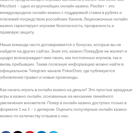
Mostbet – одно из крупнейших онлайн казино. Риобет – это
международное онлайн казино с поддержкой ставок в рублях и
платежей посредством российских банков. Лицензионные онлайн
казино гарантируют игрокам безопасность, прозрачность и
правовую защиту.
Наша команда часто договаривается о бонусах, которые вы не
найдете на других сайтах. Зная это, казино ПокерДом не жалеет и
щедро вознаграждает ими своих, как постоянных игроков, так и
вновь прибывших. Также полезную информацию можно найти в
официальном Telegram-канале PokerDom, где публикуются
обновления правил и новые промокоды.
Как начать играть в онлайн казино на деньги? Это простые аркадные
игры в казино онлайн, основанные на механике линейного
увеличения множителя. Покер в онлайн казино доступен только в
формате 1 на 1 – с дилером. Оценить популярные онлайн казино
можно по количеству отзывов о них.