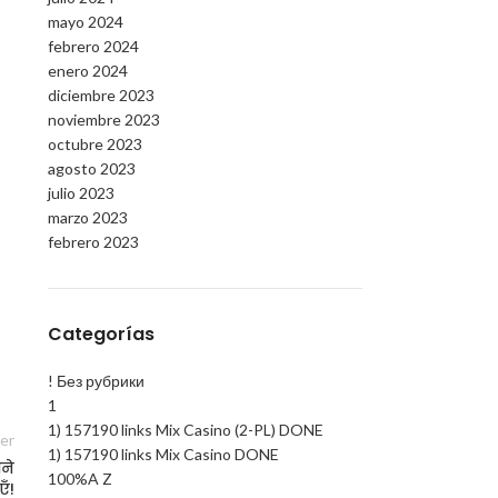
mayo 2024
febrero 2024
enero 2024
diciembre 2023
noviembre 2023
octubre 2023
agosto 2023
julio 2023
marzo 2023
febrero 2023
Categorías
! Без рубрики
1
1) 157190 links Mix Casino (2-PL) DONE
er
1) 157190 links Mix Casino DONE
ने
100%A Z
ँ!