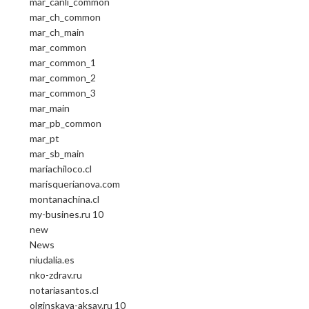
mar_canli_common
mar_ch_common
mar_ch_main
mar_common
mar_common_1
mar_common_2
mar_common_3
mar_main
mar_pb_common
mar_pt
mar_sb_main
mariachiloco.cl
marisquerianova.com
montanachina.cl
my-busines.ru 10
new
News
niudalia.es
nko-zdrav.ru
notariasantos.cl
olginskaya-aksay.ru 10