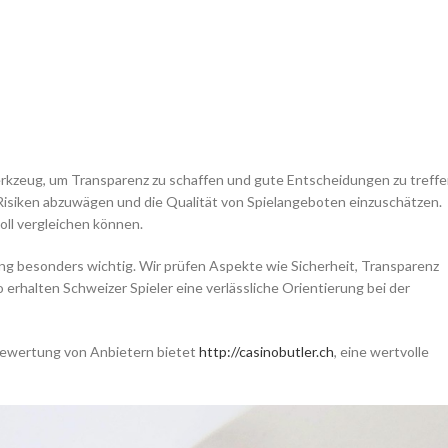
rkzeug, um Transparenz zu schaffen und gute Entscheidungen zu treffe
Risiken abzuwägen und die Qualität von Spielangeboten einzuschätzen.
oll vergleichen können.
lung besonders wichtig. Wir prüfen Aspekte wie Sicherheit, Transparenz
halten Schweizer Spieler eine verlässliche Orientierung bei der
Bewertung von Anbietern bietet
http://casinobutler.ch
, eine wertvolle