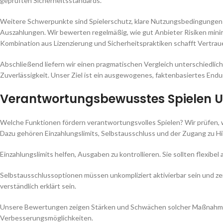
geprüften Sicherheitsstandards.
Weitere Schwerpunkte sind Spielerschutz, klare Nutzungsbedingungen
Auszahlungen. Wir bewerten regelmäßig, wie gut Anbieter Risiken min
Kombination aus Lizenzierung und Sicherheitspraktiken schafft Vertrau
Abschließend liefern wir einen pragmatischen Vergleich unterschiedlich
Zuverlässigkeit. Unser Ziel ist ein ausgewogenes, faktenbasiertes Endu
Verantwortungsbewusstes Spielen
Welche Funktionen fördern verantwortungsvolles Spielen? Wir prüfe
Dazu gehören Einzahlungslimits, Selbstausschluss und der Zugang zu Hi
Einzahlungslimits helfen, Ausgaben zu kontrollieren. Sie sollten flexibel
Selbstausschlussoptionen müssen unkompliziert aktivierbar sein und zei
verständlich erklärt sein.
Unsere Bewertungen zeigen Stärken und Schwächen solcher Maßnahmen 
Verbesserungsmöglichkeiten.