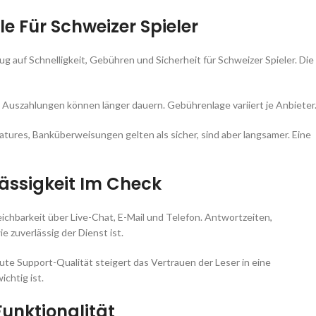
 Für Schweizer Spieler
 auf Schnelligkeit, Gebühren und Sicherheit für Schweizer Spieler. Die
, Auszahlungen können länger dauern. Gebührenlage variiert je Anbieter
atures, Banküberweisungen gelten als sicher, sind aber langsamer. Eine
ässigkeit Im Check
hbarkeit über Live-Chat, E-Mail und Telefon. Antwortzeiten,
 zuverlässig der Dienst ist.
gute Support-Qualität steigert das Vertrauen der Leser in eine
chtig ist.
unktionalität