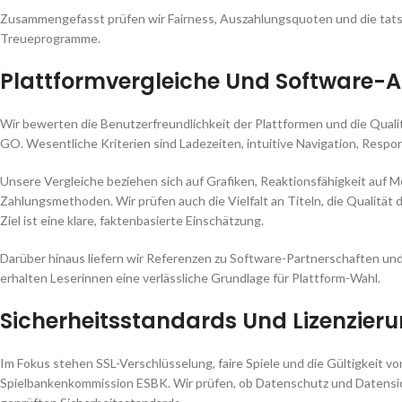
Zusammengefasst prüfen wir Fairness, Auszahlungsquoten und die tats
Treueprogramme.
Plattformvergleiche Und Software-
Wir bewerten die Benutzerfreundlichkeit der Plattformen und die Quali
GO. Wesentliche Kriterien sind Ladezeiten, intuitive Navigation, Responsi
Unsere Vergleiche beziehen sich auf Grafiken, Reaktionsfähigkeit auf 
Zahlungsmethoden. Wir prüfen auch die Vielfalt an Titeln, die Qualität 
Ziel ist eine klare, faktenbasierte Einschätzung.
Darüber hinaus liefern wir Referenzen zu Software-Partnerschaften und 
erhalten Leserinnen eine verlässliche Grundlage für Plattform-Wahl.
Sicherheitsstandards Und Lizenzier
Im Fokus stehen SSL-Verschlüsselung, faire Spiele und die Gültigkeit v
Spielbankenkommission ESBK. Wir prüfen, ob Datenschutz und Datensic