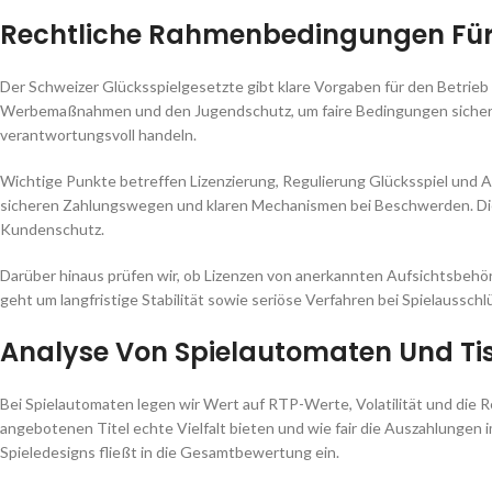
Rechtliche Rahmenbedingungen Für 
Der Schweizer Glücksspielgesetzte gibt klare Vorgaben für den Betrieb
Werbemaßnahmen und den Jugendschutz, um faire Bedingungen sicherzu
verantwortungsvoll handeln.
Wichtige Punkte betreffen Lizenzierung, Regulierung Glücksspiel und A
sicheren Zahlungswegen und klaren Mechanismen bei Beschwerden. Die
Kundenschutz.
Darüber hinaus prüfen wir, ob Lizenzen von anerkannten Aufsichtsbehö
geht um langfristige Stabilität sowie seriöse Verfahren bei Spielaussch
Analyse Von Spielautomaten Und Ti
Bei Spielautomaten legen wir Wert auf RTP-Werte, Volatilität und die R
angebotenen Titel echte Vielfalt bieten und wie fair die Auszahlungen
Spieledesigns fließt in die Gesamtbewertung ein.