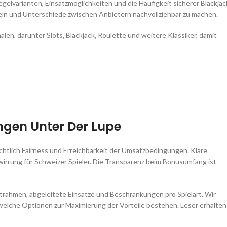
gelvarianten, Einsatzmöglichkeiten und die Häufigkeit sicherer Blackjac
tteln und Unterschiede zwischen Anbietern nachvollziehbar zu machen.
len, darunter Slots, Blackjack, Roulette und weitere Klassiker, damit
gen Unter Der Lupe
htlich Fairness und Erreichbarkeit der Umsatzbedingungen. Klare
rrung für Schweizer Spieler. Die Transparenz beim Bonusumfang ist
itrahmen, abgeleitete Einsätze und Beschränkungen pro Spielart. Wir
 welche Optionen zur Maximierung der Vorteile bestehen. Leser erhalten