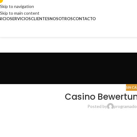
Skip to navigation
Skip to main content
NICIO
SERVICIOS
CLIENTES
NOSOTROS
CONTACTO
SIN C
Casino Bewertun
Posted by
programado