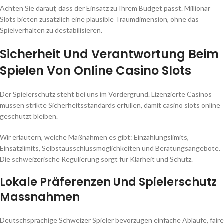
Achten Sie darauf, dass der Einsatz zu Ihrem Budget passt. Millionär
Slots bieten zusätzlich eine plausible Traumdimension, ohne das
Spielverhalten zu destabilisieren.
Sicherheit Und Verantwortung Beim
Spielen Von Online Casino Slots
Der Spielerschutz steht bei uns im Vordergrund. Lizenzierte Casinos
müssen strikte Sicherheitsstandards erfüllen, damit casino slots online
geschützt bleiben.
Wir erläutern, welche Maßnahmen es gibt: Einzahlungslimits,
Einsatzlimits, Selbstausschlussmöglichkeiten und Beratungsangebote.
Die schweizerische Regulierung sorgt für Klarheit und Schutz.
Lokale Präferenzen Und Spielerschutz
Massnahmen
Deutschsprachige Schweizer Spieler bevorzugen einfache Abläufe, faire