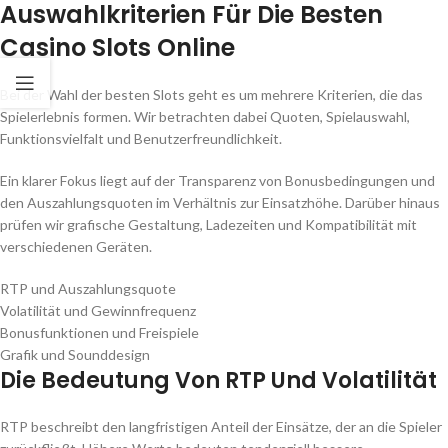
Auswahlkriterien Für Die Besten
Casino Slots Online
Bei der Wahl der besten Slots geht es um mehrere Kriterien, die das
Spiel­erlebnis formen. Wir betrachten dabei Quoten, Spielauswahl,
Funktionsvielfalt und Benutzerfreundlichkeit.
Ein klarer Fokus liegt auf der Transparenz von Bonusbedingungen und
den Auszahlungsquoten im Verhältnis zur Einsatzhöhe. Darüber hinaus
prüfen wir grafische Gestaltung, Ladezeiten und Kompatibilität mit
verschiedenen Geräten.
RTP und Auszahlungsquote
Volatilität und Gewinnfrequenz
Bonusfunktionen und Freispiele
Grafik und Sounddesign
Die Bedeutung Von RTP Und Volatilität
RTP beschreibt den langfristigen Anteil der Einsätze, der an die Spieler