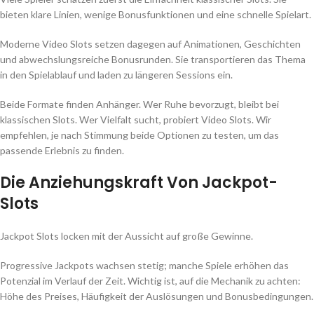
bieten klare Linien, wenige Bonusfunktionen und eine schnelle Spielart.
Moderne Video Slots setzen dagegen auf Animationen, Geschichten
und abwechslungsreiche Bonusrunden. Sie transportieren das Thema
in den Spielablauf und laden zu längeren Sessions ein.
Beide Formate finden Anhänger. Wer Ruhe bevorzugt, bleibt bei
klassischen Slots. Wer Vielfalt sucht, probiert Video Slots. Wir
empfehlen, je nach Stimmung beide Optionen zu testen, um das
passende Erlebnis zu finden.
Die Anziehungskraft Von Jackpot-
Slots
Jackpot Slots locken mit der Aussicht auf große Gewinne.
Progressive Jackpots wachsen stetig; manche Spiele erhöhen das
Potenzial im Verlauf der Zeit. Wichtig ist, auf die Mechanik zu achten:
Höhe des Preises, Häufigkeit der Auslösungen und Bonusbedingungen.