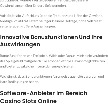
zurückfließt. Höhere Werte bedeuten tendenziell bessere
Gewinnchancen über längere Spielperioden.
Volatilität gibt Aufschluss über die Frequenz und Höhe der Gewinne.
Niedrige Volatilität liefert häufiger kleinere Beträge, hohe Volatilität
seltene, aber größere Auszahlungen.
Innovative Bonusfunktionen Und Ihre
Auswirkungen
Bonusfunktionen wie Freispiele, Wilds oder Bonus-Minispiele verändern
das Spielgefühl maßgeblich. Sie erhöhen oft die Gewinnmöglichkeiten
und bieten zusätzliche Interaktionsmöglichkeiten.
Wichtig ist, dass Bonusfunktionen fairer­weise ausgelöst werden und
klare Bedingungen haben.
Software-Anbieter Im Bereich
Casino Slots Online