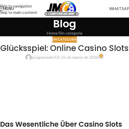
Skip to navigation
WHATSA
MENU
Skip to main content
Blog
Home
Sin categoría
SIN CATEGORÍA
Glücksspiel: Online Casino Slots
0
programador
On 25 de marzo de 2026
Das Wesentliche Über Casino Slots