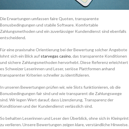
Die Erwartungen umfassen faire Quoten, transparente
Bonusbedingungen und stabile Software. Komfortable
Zahlungsmethoden und ein zuverlässiger Kundendienst sind ebenfalls
entscheidend.
Für eine praxisnahe Orientierung bei der Bewertung solcher Angebote
lohnt sich ein Blick auf
starvegas casino
, das transparente Konditionen
und sichere Zahlungsmethoden hervorhebt. Diese Referenz erleichtert
es Schweizer Leserinnen und Leser, seriöse Plattformen anhand
transparenter Kriterien schneller zu identifizieren.
In unseren Bewertungen prüfen wir, wie Slots funktionieren, ob die
Bonusbedingungen fair sind und wie transparent die Zahlungswege
sind. Wir legen Wert darauf, dass Lizenzierung, Transparenz der
Konditionen und der Kundendienst verlässlich sind.
So behalten Leserinnen und Leser den Überblick, ohne sich in Kleinprint
zu verlieren. Unsere Bewertungen zeigen klare, verständliche Hinweise.