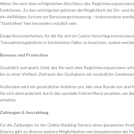
Wenn Sie nach dem erfolgreichen Abschluss des Registrierungsprozesses 
Funktionen. Zu den wichtigsten gehören die Möglichkeit der Ein- und 
ein vielfältiges System zur Benutzergesteuerung – insbesondere werd
"Statistiken" hier besonders nützlich sein.
Einige Besonderheiten, für die Sie sich im Casino-Vorschlag interessie
Transaktionsgebühren in bestimmten Fällen zu beachten; zudem werden 
Bonuses und Promotion
Zusätzlich zum gratis Geld, das Sie nach dem Registrierungsprozess erha
bis zu einer Vielfach-Zeitraum des Guthabens ein zusätzliche Gewinnan
Außerdem wird ein gesetzlicher Anbieter pro Jahr eine Runde von dre
Sie sich dann jederzeit durch das spezielle Feld im Menü ansehen, um di
erhalten.
Zahlungen & Auszahlung
Für die Zahlungen ist der Online-Banking-Service eines genannten Kred
Ebenso gibt es diverse weitere Möglichkeiten wie beispielsweise die