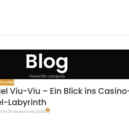
Blog
Home
Sin categoría
ATEGORÍA
 Viu-Viu – Ein Blick ins Casino
l-Labyrinth
0
r
On 24 de marzo de 2026