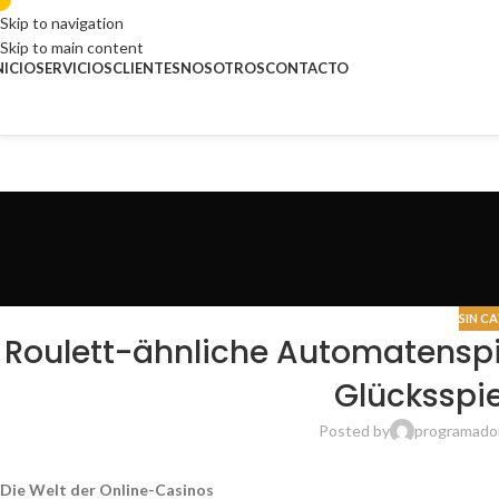
Skip to navigation
Skip to main content
NICIO
SERVICIOS
CLIENTES
NOSOTROS
CONTACTO
SIN C
Roulett-ähnliche Automatenspiel
Glücksspie
Posted by
programado
Die Welt der Online-Casinos