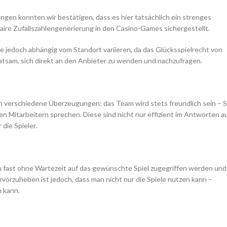
gen konnten wir bestätigen, dass es hier tatsächlich ein strenges
aire Zufallszahlengenerierung in den Casino-Games sichergestellt.
e jedoch abhängig vom Standort variieren, da das Glücksspielrecht von
atsam, sich direkt an den Anbieter zu wenden und nachzufragen.
ch verschiedene Überzeugungen: das Team wird stets freundlich sein – S
n Mitarbeitern sprechen. Diese sind nicht nur effizient im Antworten a
die Spieler.
en fast ohne Wartezeit auf das gewünschte Spiel zugegriffen werden und
vorzuheben ist jedoch, dass man nicht nur die Spiele nutzen kann –
 kann.