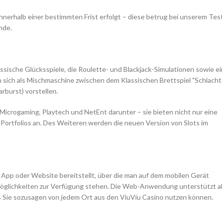
nnerhalb einer bestimmten Frist erfolgt – diese betrug bei unserem Tes
nde.
assische Glücksspiele, die Roulette- und Blackjack-Simulationen sowie ei
sich als Mischmaschine zwischen dem Klassischen Brettspiel "Schlacht
rburst) vorstellen.
Microgaming, Playtech und NetEnt darunter – sie bieten nicht nur eine
Portfolios an. Des Weiteren werden die neuen Version von Slots im
ile App oder Website bereitstellt, über die man auf dem mobilen Gerät
Möglichkeiten zur Verfügung stehen. Die Web-Anwendung unterstützt al
ss Sie sozusagen von jedem Ort aus den ViuViu Casino nutzen können.