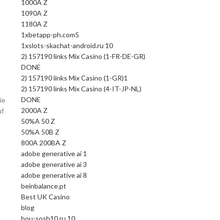
1000A Z
1090A Z
1180A Z
1xbetapp-ph.com5
1xslots-skachat-android.ru 10
2) 157190 links Mix Casino (1-FR-DE-GR)
DONE
2) 157190 links Mix Casino (1-GR)1
2) 157190 links Mix Casino (4-IT-JP-NL)
DONE
ie
2000A Z
uf
50%A 50 Z
50%A 50B Z
800A 200BA Z
adobe generative ai 1
adobe generative ai 3
adobe generative ai 8
beinbalance.pt
Best UK Casino
blog
bou-sosh10.ru 10