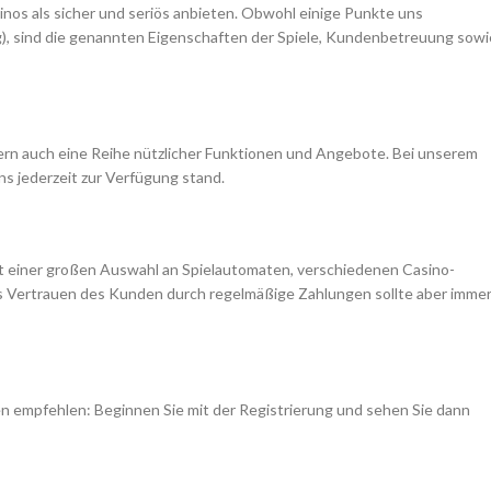
os als sicher und seriös anbieten. Obwohl einige Punkte uns
g), sind die genannten Eigenschaften der Spiele, Kundenbetreuung sowi
ndern auch eine Reihe nützlicher Funktionen und Angebote. Bei unserem
 jederzeit zur Verfügung stand.
 mit einer großen Auswahl an Spielautomaten, verschiedenen Casino-
 Das Vertrauen des Kunden durch regelmäßige Zahlungen sollte aber imme
nen empfehlen: Beginnen Sie mit der Registrierung und sehen Sie dann