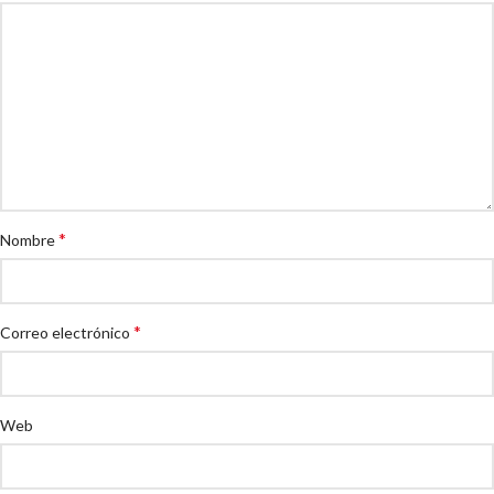
*
Nombre
*
Correo electrónico
Web