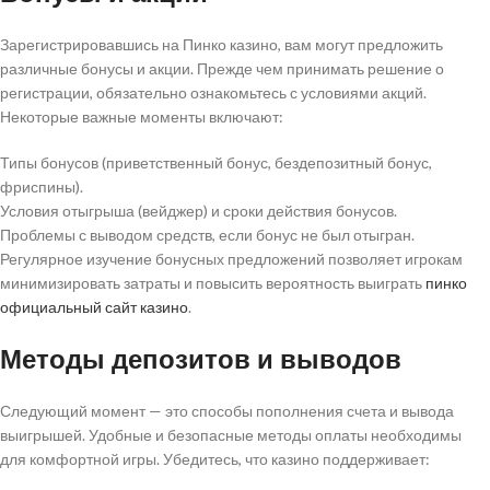
Зарегистрировавшись на Пинко казино, вам могут предложить
различные бонусы и акции. Прежде чем принимать решение о
регистрации, обязательно ознакомьтесь с условиями акций.
Некоторые важные моменты включают:
Типы бонусов (приветственный бонус, бездепозитный бонус,
фриспины).
Условия отыгрыша (вейджер) и сроки действия бонусов.
Проблемы с выводом средств, если бонус не был отыгран.
Регулярное изучение бонусных предложений позволяет игрокам
минимизировать затраты и повысить вероятность выиграть
пинко
официальный сайт казино
.
Методы депозитов и выводов
Следующий момент — это способы пополнения счета и вывода
выигрышей. Удобные и безопасные методы оплаты необходимы
для комфортной игры. Убедитесь, что казино поддерживает: