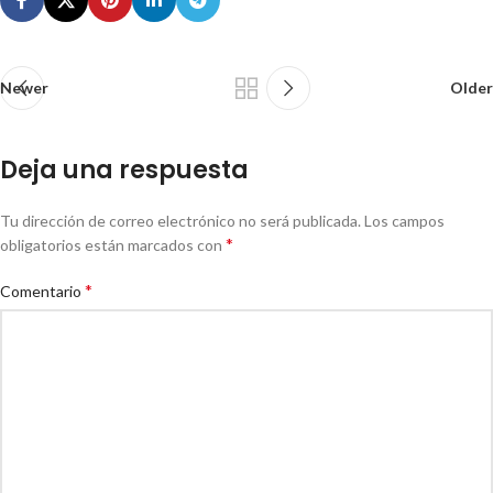
Newer
Older
Deja una respuesta
Tu dirección de correo electrónico no será publicada.
Los campos
*
obligatorios están marcados con
*
Comentario