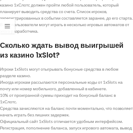
казино 1хСлотс должен пройти любой пользователь, который
планирует выводить средства со счета. Список игроков,
зарегистрированных в событии составляется заранее, до его старта.
В них пользователи могут играть в несколько игровых автоматов от
этого разработчика.
Сколько ждать вывод выигрышей
из казино 1xSlot?
Игроки 1xSlots могут отыгрывать бонусные средства в любом
разделе казино.
Иногда игрокам рассылаются персональные коды от 1xSlots на
почту или номер мобильного, добавленный в кабинете.
10% от проигранной суммы приходит на бонусный баланс в
1хСлотс.
Средства зачисляются на баланс почти моментально, что позволяет
начать играть без лишних задержек.
Официальный сайт 1xSlots отличается удобным интерфейсом.
Регистрация, пополнение баланса, запуск игрового автомата, вывод