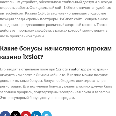
настольных устройств, обеспечивая стабильный доступ и высокую
скорость работы. Официальный сайт 1xSlots отличается удобным
интерфейсом. Казино 1xSlots заслуженно занимает лидерские
позиции среди игровых платформ. 1хСлотс сайт – современное
заведение, предлагающее различный азартный контент. Также
действует программа кэшбэка, в рамках которой можно вернуть
часть проигранной суммы.
Какие бонусы начисляются игрокам
казино 1xSlot?
Его вводят в отдельное поле при
1xslots aviator app
регистрации
аккаунта или позже в Личном кабинете. В казино можно получать
дополнительные бонусы. Бонус необходимо активировать при
регистрации. Для получения бонуса у клиента казино должен быть
заполнен профиль, подтверждены электронная почта и телефон.
Этот регулярный бонус доступен по средам.