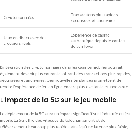
Transactions plus rapides,
Cryptomonnaies
sécurisées et anonymes
Expérience de casino
Jeux en direct avec des
authentique depuis le confort
croupiers réels
de son foyer
L’intégration des cryptomonnaies dans les casinos mobiles pourrait
également devenir plus courante, offrant des transactions plus rapides,
sécurisées et anonymes. Ces nouvelles tendances promettent de
rendre l’expérience de jeu en ligne encore plus excitante et innovante.
L’impact de la 5G sur le jeu mobile
Le déploiement de la 5G aura un impact significatif sur l’industrie du jeu
mobile. La 5G offre des vitesses de téléchargement et de
téléversement beaucoup plus rapides, ainsi qu’une latence plus faible,