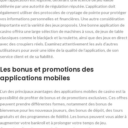
délivrée par une autorité de régulation réputée. L’application doit
également utiliser des protocoles de cryptage de pointe pour protéger
vos informations personnelles et financières. Une autre considération
importante est la variété des jeux proposés. Une bonne application de
casino offrira une large sélection de machines à sous, de jeux de table
classiques comme le blackjack et la roulette, ainsi que des jeux en direct
avec des croupiers réels. Examinez attentivement les avis d’autres
utilisateurs pour avoir une idée de la qualité de l’application, de son
service client et de sa fiabilité.
Les bonus et promotions des
applications mobiles
L’un des principaux avantages des applications mobiles de casino est la
possibilité de profiter de bonus et de promotions exclusives. Ces offres
peuvent prendre différentes formes, notamment des bonus de
bienvenue pour les nouveaux joueurs, des bonus de dépôt, des tours
gratuits et des programmes de fidélité. Les bonus peuvent vous aider à
augmenter votre bankroll et à prolonger votre temps de jeu.