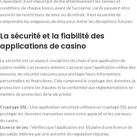
Cependant, il est important de lire attentivement les termes et
conditions de chaque bonus avant de l’accepter, car ils peuvent être
assortis de restrictions de mise ou de retrait. Il est essentiel de
comprendre les exigences de mise pour éviter les déceptions futures.
La sécurité et la fiabilité des
applications de casino
La sécurité est un aspect crucial lors du choix d’une application de
casino mobile. Les joueurs doivent s’assurer que l’application utilise des
mesures de sécurité robustes pour protéger leurs informations
personnelles et financières. Cela comprend le cryptage des données, la
protection contre les fraudes et la conformité aux réglementations en
matière de protection de la vie privée.
Cryptage SSL :
Une application sécurisée utilisera un cryptage SSL pour
protéger les données transmises entre votre appareil et les serveurs
du casino.
Licence de jeu :
Vérifiez que l’application est titulaire d’une licence de
jeu valide délivrée par une autorité de régulation réputée.