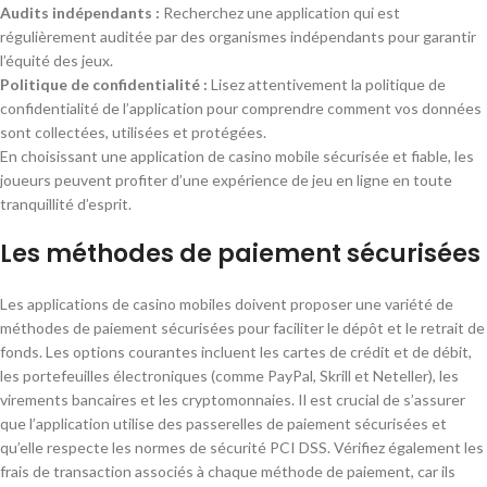
Audits indépendants :
Recherchez une application qui est
régulièrement auditée par des organismes indépendants pour garantir
l’équité des jeux.
Politique de confidentialité :
Lisez attentivement la politique de
confidentialité de l’application pour comprendre comment vos données
sont collectées, utilisées et protégées.
En choisissant une application de casino mobile sécurisée et fiable, les
joueurs peuvent profiter d’une expérience de jeu en ligne en toute
tranquillité d’esprit.
Les méthodes de paiement sécurisées
Les applications de casino mobiles doivent proposer une variété de
méthodes de paiement sécurisées pour faciliter le dépôt et le retrait de
fonds. Les options courantes incluent les cartes de crédit et de débit,
les portefeuilles électroniques (comme PayPal, Skrill et Neteller), les
virements bancaires et les cryptomonnaies. Il est crucial de s’assurer
que l’application utilise des passerelles de paiement sécurisées et
qu’elle respecte les normes de sécurité PCI DSS. Vérifiez également les
frais de transaction associés à chaque méthode de paiement, car ils