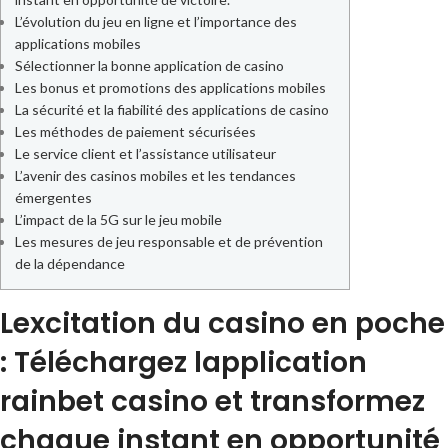
L’évolution du jeu en ligne et l’importance des
applications mobiles
Sélectionner la bonne application de casino
Les bonus et promotions des applications mobiles
La sécurité et la fiabilité des applications de casino
Les méthodes de paiement sécurisées
Le service client et l’assistance utilisateur
L’avenir des casinos mobiles et les tendances
émergentes
L’impact de la 5G sur le jeu mobile
Les mesures de jeu responsable et de prévention
de la dépendance
Lexcitation du casino en poche
: Téléchargez lapplication
rainbet casino et transformez
chaque instant en opportunité