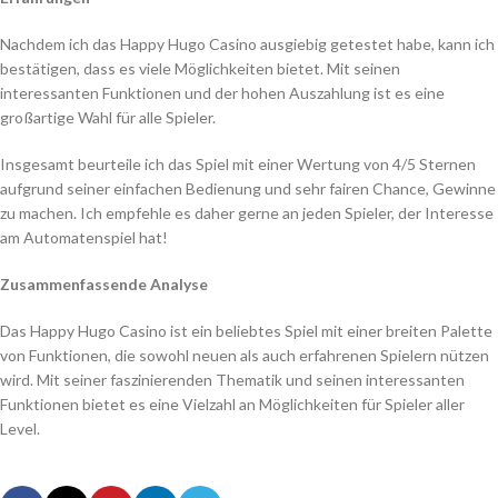
Nachdem ich das Happy Hugo Casino ausgiebig getestet habe, kann ich
bestätigen, dass es viele Möglichkeiten bietet. Mit seinen
interessanten Funktionen und der hohen Auszahlung ist es eine
großartige Wahl für alle Spieler.
Insgesamt beurteile ich das Spiel mit einer Wertung von 4/5 Sternen
aufgrund seiner einfachen Bedienung und sehr fairen Chance, Gewinne
zu machen. Ich empfehle es daher gerne an jeden Spieler, der Interesse
am Automatenspiel hat!
Zusammenfassende Analyse
Das Happy Hugo Casino ist ein beliebtes Spiel mit einer breiten Palette
von Funktionen, die sowohl neuen als auch erfahrenen Spielern nützen
wird. Mit seiner faszinierenden Thematik und seinen interessanten
Funktionen bietet es eine Vielzahl an Möglichkeiten für Spieler aller
Level.