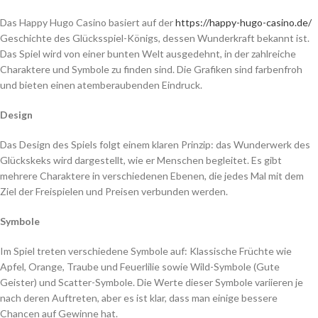
Das Happy Hugo Casino basiert auf der
https://happy-hugo-casino.de/
Geschichte des Glücksspiel-Königs, dessen Wunderkraft bekannt ist.
Das Spiel wird von einer bunten Welt ausgedehnt, in der zahlreiche
Charaktere und Symbole zu finden sind. Die Grafiken sind farbenfroh
und bieten einen atemberaubenden Eindruck.
Design
Das Design des Spiels folgt einem klaren Prinzip: das Wunderwerk des
Glückskeks wird dargestellt, wie er Menschen begleitet. Es gibt
mehrere Charaktere in verschiedenen Ebenen, die jedes Mal mit dem
Ziel der Freispielen und Preisen verbunden werden.
Symbole
Im Spiel treten verschiedene Symbole auf: Klassische Früchte wie
Apfel, Orange, Traube und Feuerlilie sowie Wild-Symbole (Gute
Geister) und Scatter-Symbole. Die Werte dieser Symbole variieren je
nach deren Auftreten, aber es ist klar, dass man einige bessere
Chancen auf Gewinne hat.