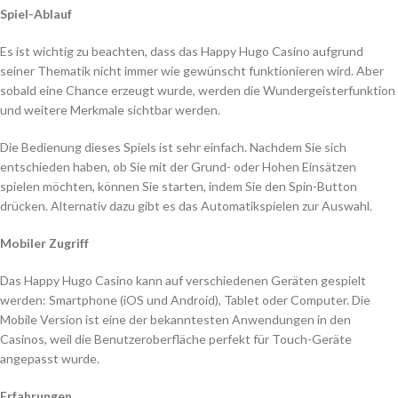
Spiel-Ablauf
Es ist wichtig zu beachten, dass das Happy Hugo Casino aufgrund
seiner Thematik nicht immer wie gewünscht funktionieren wird. Aber
sobald eine Chance erzeugt wurde, werden die Wundergeisterfunktion
und weitere Merkmale sichtbar werden.
Die Bedienung dieses Spiels ist sehr einfach. Nachdem Sie sich
entschieden haben, ob Sie mit der Grund- oder Hohen Einsätzen
spielen möchten, können Sie starten, indem Sie den Spin-Button
drücken. Alternativ dazu gibt es das Automatikspielen zur Auswahl.
Mobiler Zugriff
Das Happy Hugo Casino kann auf verschiedenen Geräten gespielt
werden: Smartphone (iOS und Android), Tablet oder Computer. Die
Mobile Version ist eine der bekanntesten Anwendungen in den
Casinos, weil die Benutzeroberfläche perfekt für Touch-Geräte
angepasst wurde.
Erfahrungen