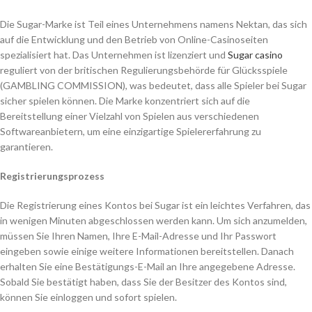
Die Sugar-Marke ist Teil eines Unternehmens namens Nektan, das sich
auf die Entwicklung und den Betrieb von Online-Casinoseiten
spezialisiert hat. Das Unternehmen ist lizenziert und
Sugar casino
reguliert von der britischen Regulierungsbehörde für Glücksspiele
(GAMBLING COMMISSION), was bedeutet, dass alle Spieler bei Sugar
sicher spielen können. Die Marke konzentriert sich auf die
Bereitstellung einer Vielzahl von Spielen aus verschiedenen
Softwareanbietern, um eine einzigartige Spielererfahrung zu
garantieren.
Registrierungsprozess
Die Registrierung eines Kontos bei Sugar ist ein leichtes Verfahren, das
in wenigen Minuten abgeschlossen werden kann. Um sich anzumelden,
müssen Sie Ihren Namen, Ihre E-Mail-Adresse und Ihr Passwort
eingeben sowie einige weitere Informationen bereitstellen. Danach
erhalten Sie eine Bestätigungs-E-Mail an Ihre angegebene Adresse.
Sobald Sie bestätigt haben, dass Sie der Besitzer des Kontos sind,
können Sie einloggen und sofort spielen.