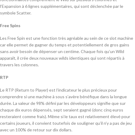
l’Expansion à 6 lignes supplémentaires, qui sont déclenchée par le
symbole Scatter.
Free Spins
Les Free Spin est une fonction très agréable au sein de ce slot machine
car elle permet de gagner du temps et potentiellement de gros gains
sans avoir besoin de dépenser un centime. Chaque fois qu’un Wild
apparaît, il crée deux nouveaux wilds identiques qui sont répartis à
travers les colonnes.
RTP
Le RTP (Return to Player) est l’indicateur le plus précieux pour
comprendre si une machine à sous s’avère bénéfique dans la longue
durée. La valeur de 98% défini par les développeurs signifie que sur
chaque dix euros dépensés, sept seraient gagné (donc cinq euros
resteraient comme frais). Même si le taux est relativement élevé pour
certains joueurs, il convient toutefois de souligner qu’il n’y a pas de jeu
avec un 100% de retour sur dix dollars.