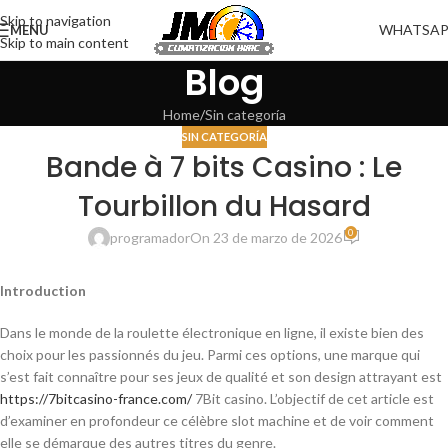
Skip to navigation
WHATSA
MENU
Skip to main content
Blog
Home
Sin categoría
SIN CATEGORÍA
Bande à 7 bits Casino : Le
Tourbillon du Hasard
0
programador
On 23 de marzo de 2026
Introduction
Dans le monde de la roulette électronique en ligne, il existe bien des
choix pour les passionnés du jeu. Parmi ces options, une marque qui
s’est fait connaître pour ses jeux de qualité et son design attrayant est
https://7bitcasino-france.com/
7Bit casino. L’objectif de cet article est
d’examiner en profondeur ce célèbre slot machine et de voir comment
elle se démarque des autres titres du genre.