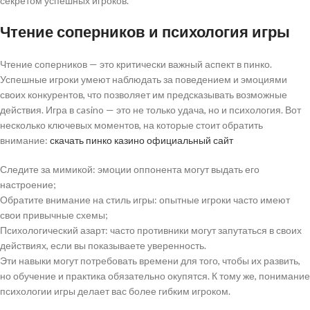
секретом успешных игроков.
Чтение соперников и психология игры
Чтение соперников — это критически важный аспект в пинко.
Успешные игроки умеют наблюдать за поведением и эмоциями
своих конкурентов, что позволяет им предсказывать возможные
действия. Игра в casino — это не только удача, но и психология. Вот
несколько ключевых моментов, на которые стоит обратить
внимание:
скачать пинко казино официальный сайт
Следите за мимикой: эмоции оппонента могут выдать его
настроение;
Обратите внимание на стиль игры: опытные игроки часто имеют
свои привычные схемы;
Психологический азарт: часто противники могут запутаться в своих
действиях, если вы показываете уверенность.
Эти навыки могут потребовать времени для того, чтобы их развить,
но обучение и практика обязательно окупятся. К тому же, понимание
психологии игры делает вас более гибким игроком.