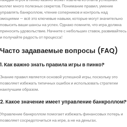
коллег много полезных секретов. Понимание правил, умение
управлять банкроллом, чтение соперников и контроль над
эмоциями — всё это ключевые навыки, которые могут значительно
повысить ваши шансы на успех. Однако помните, что игра должна
приносить удовольствие. Начните с небольших ставок, развивайтесь
и получайте радость от процесса!
Часто задаваемые вопросы (FAQ)
1. Как важно знать правила игры в пинко?
Знание правил является основой успешной игры, поскольку это
позволяет избежать типичных ошибок и использовать стратегии
наилучшим образом.
2. Какое значение имеет управление банкроллом?
Управление банкроллом помогает избежать финансовых потерь и
позволяет сосредоточиться на игре, а не на деньгах.