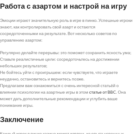
Работа с азартом и настрой на игру
Эмоции играют значительную роль в игре в пинко. Успешные игроки
знают, как контролировать свой азарт и остаются
сосредоточенными на результате. Вот несколько советов по
управлению азартом:
Регулярно делайте перерывы: это поможет сохранить ясность ума;
Ставьте реалистичные цели: сосредоточьтесь на достижении
небольших результатов;
Не бойтесь уйти с проигрышем: если чувствуете, что играете
неудачно, остановитесь и вернитесь позже.
Предлагаем вам ознакомиться с очень интересной статьёй о
влиянии психологии на азартные игры в этом
статье от BBC
. Она
может дать дополнительные рекомендации и углубить ваше
понимание игры.
Заключение
Каждый игрок в пинко казино может извлечь из опыта успешных