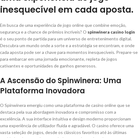
inesquecível em cada aposta.
Em busca de uma experiência de jogo online que combine emoção,
segurança e a chance de prêmios incríveis? O
spinwinera casino login
é o seu ponto de partida para um universo de entretenimento digital.
Descubra um mundo onde a sorte e a estratégia se encontram, e onde
cada aposta pode ser a chave para momentos inesquecíveis. Prepare-se
para embarcar em uma jornada emocionante, repleta de jogos
cativantes e oportunidades de ganhos generosos.
A Ascensão do Spinwinera: Uma
Plataforma Inovadora
O Spinwinera emergiu como uma plataforma de casino online que se
destaca pela sua abordagem inovadora e compromisso com a
excelência. A sua interface intuitiva e design moderno proporcionam
uma experiência de utilizador fluida e agradável. O casino oferece uma
vasta seleção de jogos, desde os clássicos favoritos até às últimas