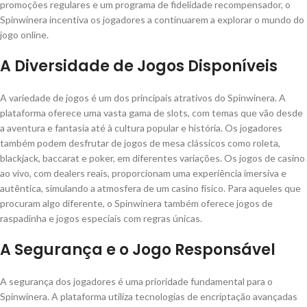
promoções regulares e um programa de fidelidade recompensador, o
Spinwinera incentiva os jogadores a continuarem a explorar o mundo do
jogo online.
A Diversidade de Jogos Disponíveis
A variedade de jogos é um dos principais atrativos do Spinwinera. A
plataforma oferece uma vasta gama de slots, com temas que vão desde
a aventura e fantasia até à cultura popular e história. Os jogadores
também podem desfrutar de jogos de mesa clássicos como roleta,
blackjack, baccarat e poker, em diferentes variações. Os jogos de casino
ao vivo, com dealers reais, proporcionam uma experiência imersiva e
autêntica, simulando a atmosfera de um casino físico. Para aqueles que
procuram algo diferente, o Spinwinera também oferece jogos de
raspadinha e jogos especiais com regras únicas.
A Segurança e o Jogo Responsável
A segurança dos jogadores é uma prioridade fundamental para o
Spinwinera. A plataforma utiliza tecnologias de encriptação avançadas