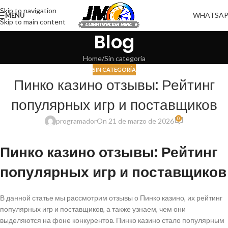
Skip to navigation
WHATSA
MENU
Skip to main content
Blog
Home
Sin categoría
SIN CATEGORÍA
Пинко казино отзывы: Рейтинг
популярных игр и поставщиков
0
programador
On 21 de marzo de 2026
Пинко казино отзывы: Рейтинг
популярных игр и поставщиков
В данной статье мы рассмотрим отзывы о Пинко казино, их рейтинг
популярных игр и поставщиков, а также узнаем, чем они
выделяются на фоне конкурентов. Пинко казино стало популярным