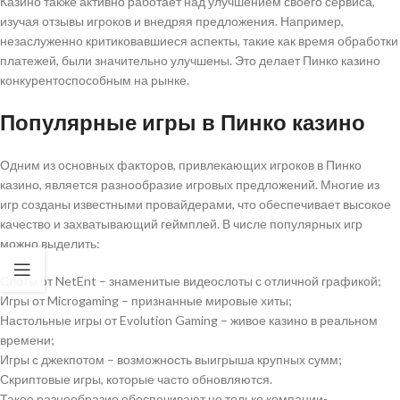
Казино также активно работает над улучшением своего сервиса,
изучая отзывы игроков и внедряя предложения. Например,
незаслуженно критиковавшиеся аспекты, такие как время обработки
платежей, были значительно улучшены. Это делает Пинко казино
конкурентоспособным на рынке.
Популярные игры в Пинко казино
Одним из основных факторов, привлекающих игроков в Пинко
казино, является разнообразие игровых предложений. Многие из
игр созданы известными провайдерами, что обеспечивает высокое
качество и захватывающий геймплей. В числе популярных игр
можно выделить:
Слоты от NetEnt – знаменитые видеослоты с отличной графикой;
Игры от Microgaming – признанные мировые хиты;
Настольные игры от Evolution Gaming – живое казино в реальном
времени;
Игры с джекпотом – возможность выигрыша крупных сумм;
Скриптовые игры, которые часто обновляются.
Такое разнообразие обеспечивают не только компании-