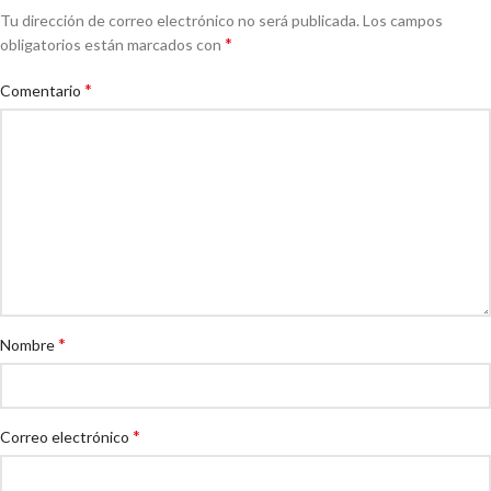
Tu dirección de correo electrónico no será publicada.
Los campos
*
obligatorios están marcados con
*
Comentario
*
Nombre
*
Correo electrónico