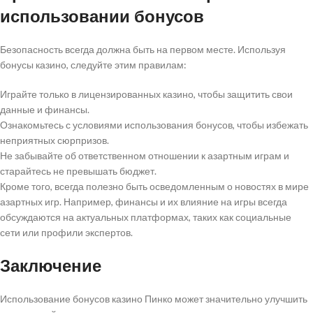
использовании бонусов
Безопасность всегда должна быть на первом месте. Используя
бонусы казино, следуйте этим правилам:
Играйте только в лицензированных казино, чтобы защитить свои
данные и финансы.
Ознакомьтесь с условиями использования бонусов, чтобы избежать
неприятных сюрпризов.
Не забывайте об ответственном отношении к азартным играм и
старайтесь не превышать бюджет.
Кроме того, всегда полезно быть осведомленным о новостях в мире
азартных игр. Например, финансы и их влияние на игры всегда
обсуждаются на актуальных платформах, таких как социальные
сети или профили экспертов.
Заключение
Использование бонусов казино Пинко может значительно улучшить