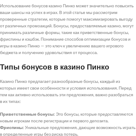
Использование бонусов казино Пинко может значительно повысить
ваши шансы на успех в играх. В этой статье мы рассмотрим
проверенные стратегии, которые помогут максимизировать выгоду
от различных промоакций. Бонусы, предоставляемые казино, могут
принимать различные формы, такие как приветственные бонусы,
фриспины и кэшбэк. Понимание способов оптимизации бонусов и
игры в казино Пинко — это ключ к увеличению вашего игрового
бюджета и получению удовольствия от процесса.
Типы бонусов в казино Пинко
Казино Пинко предлагает разнообразные бонусы, каждый из
которых имеет свои особенности и условия использования. Перед
тем как активно использовать эти предложения, важно разобраться
в их типах:
Приветственные бонусы:
Это бонусы, которые предоставляются
новым игрокам после регистрации и первого депозита.
Фриспины:
Уникальные предложения, дающие возможность играть
в определенные игры без риска потерь.