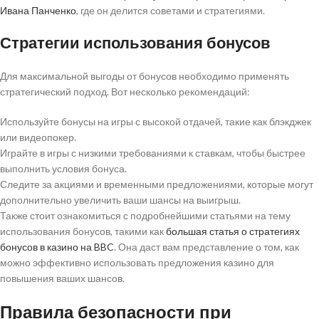
Ивана Панченко
, где он делится советами и стратегиями.
Стратегии использования бонусов
Для максимальной выгоды от бонусов необходимо применять
стратегический подход. Вот несколько рекомендаций:
Используйте бонусы на игры с высокой отдачей, такие как блэкджек
или видеопокер.
Играйте в игры с низкими требованиями к ставкам, чтобы быстрее
выполнить условия бонуса.
Следите за акциями и временными предложениями, которые могут
дополнительно увеличить ваши шансы на выигрыш.
Также стоит ознакомиться с подробнейшими статьями на тему
использования бонусов, такими как
большая статья о стратегиях
бонусов в казино на BBC
. Она даст вам представление о том, как
можно эффективно использовать предложения казино для
повышения ваших шансов.
Правила безопасности при