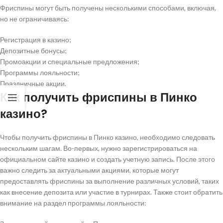
Фриспины могут быть получены несколькими способами, включая,
но не ограничиваясь:
Регистрация в казино;
Депозитные бонусы;
Промоакции и специальные предложения;
Программы лояльности;
Праздничные акции.
Как получить фриспины в Пинко
казино?
Чтобы получить фриспины в Пинко казино, необходимо следовать
нескольким шагам. Во-первых, нужно зарегистрироваться на
официальном сайте казино и создать учетную запись. После этого
важно следить за актуальными акциями, которые могут
предоставлять фриспины за выполнение различных условий, таких
как внесение депозита или участие в турнирах. Также стоит обратить
внимание на раздел программы лояльности: