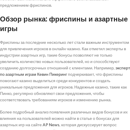
предложением фриспинов.
Обзор рынка: фриспины и азартные
игры
Фриспины за последние несколько лет стали важным инструментом
для привлечения игроков в онлайн-казино. Как отметил эксперты в
индустрии азартных игр, такие бонусы позволяют не только
увеличить количество новых пользователей, но и способствуют
созданию долгосрочных отношений с клиентами. Например,
эксперт
по азартным играм Кевин Пикеринг
подчеркивает, что фриспины
помогают казино выделиться среди конкурентов и создать
уникальные предложения для игроков. Надежные казино, такие как
Пинко, регулярно обновляют свои предложения, чтобы
соответствовать требованиям игроков и изменению рынка.
Более подробный анализ появления различных видов бонусов и их
влияния на пользователей можно найти в статье о бонусах для
азартных игр на сайтe
AP News
, которая дискуссирует вопрос