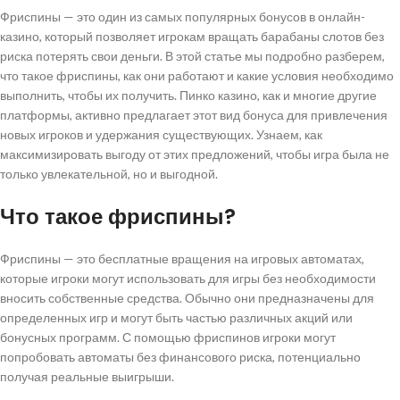
Фриспины — это один из самых популярных бонусов в онлайн-
казино, который позволяет игрокам вращать барабаны слотов без
риска потерять свои деньги. В этой статье мы подробно разберем,
что такое фриспины, как они работают и какие условия необходимо
выполнить, чтобы их получить. Пинко казино, как и многие другие
платформы, активно предлагает этот вид бонуса для привлечения
новых игроков и удержания существующих. Узнаем, как
максимизировать выгоду от этих предложений, чтобы игра была не
только увлекательной, но и выгодной.
Что такое фриспины?
Фриспины — это бесплатные вращения на игровых автоматах,
которые игроки могут использовать для игры без необходимости
вносить собственные средства. Обычно они предназначены для
определенных игр и могут быть частью различных акций или
бонусных программ. С помощью фриспинов игроки могут
попробовать автоматы без финансового риска, потенциально
получая реальные выигрыши.