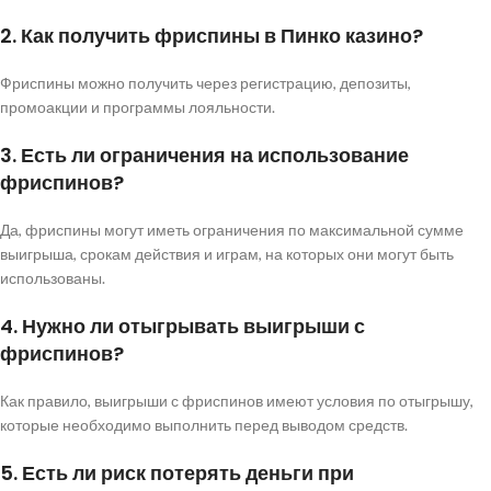
2. Как получить фриспины в Пинко казино?
Фриспины можно получить через регистрацию, депозиты,
промоакции и программы лояльности.
3. Есть ли ограничения на использование
фриспинов?
Да, фриспины могут иметь ограничения по максимальной сумме
выигрыша, срокам действия и играм, на которых они могут быть
использованы.
4. Нужно ли отыгрывать выигрыши с
фриспинов?
Как правило, выигрыши с фриспинов имеют условия по отыгрышу,
которые необходимо выполнить перед выводом средств.
5. Есть ли риск потерять деньги при