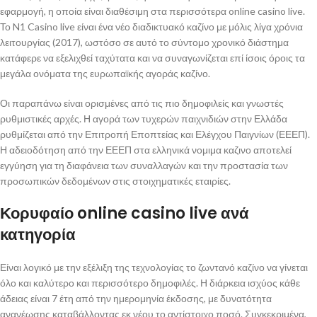
εφαρμογή, η οποία είναι διαθέσιμη στα περισσότερα online casino live.
Το N1 Casino live είναι ένα νέο διαδικτυακό καζίνο με μόλις λίγα χρόνια
λειτουργίας (2017), ωστόσο σε αυτό το σύντομο χρονικό διάστημα
κατάφερε να εξελιχθεί ταχύτατα και να συναγωνίζεται επί ίσοις όροις τα
μεγάλα ονόματα της ευρωπαϊκής αγοράς καζίνο.
Οι παραπάνω είναι ορισμένες από τις πιο δημοφιλείς και γνωστές
ρυθμιστικές αρχές. Η αγορά των τυχερών παιχνιδιών στην Ελλάδα
ρυθμίζεται από την Επιτροπή Εποπτείας και Ελέγχου Παιγνίων (ΕΕΕΠ).
Η αδειοδότηση από την ΕΕΕΠ στα ελληνικά νομιμα καζινο αποτελεί
εγγύηση για τη διαφάνεια των συναλλαγών και την προστασία των
προσωπικών δεδομένων στις στοιχηματικές εταιρίες.
Κορυφαίο online casino live ανά
κατηγορία
Είναι λογικό με την εξέλιξη της τεχνολογίας το ζωντανό καζίνο να γίνεται
όλο και καλύτερο και περισσότερο δημοφιλές. Η διάρκεια ισχύος κάθε
άδειας είναι 7 έτη από την ημερομηνία έκδοσης, με δυνατότητα
ανανέωσης καταβάλλοντας εκ νέου το αντίστοιχο ποσό. Συγκεκριμένα,