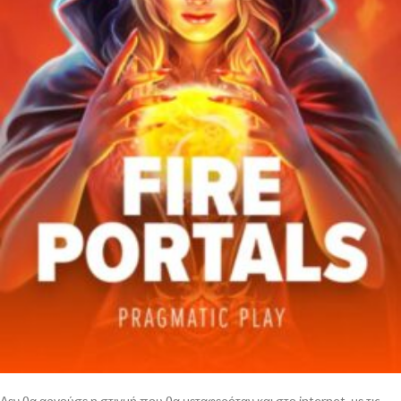
Δεν θα αργούσε η στιγμή που θα μεταφερόταν και στο internet, με τις