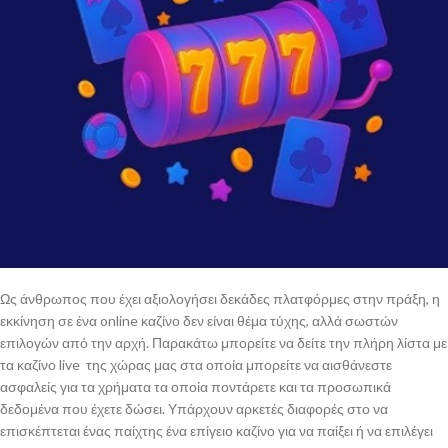
Ως άνθρωπος που έχει αξιολογήσει δεκάδες πλατφόρμες στην πράξη, η
εκκίνηση σε ένα online καζίνο δεν είναι θέμα τύχης, αλλά σωστών
επιλογών από την αρχή. Παρακάτω μπορείτε να δείτε την πλήρη λίστα με
τα καζίνο live της χώρας μας στα οποία μπορείτε να αισθάνεστε
ασφαλείς για τα χρήματα τα οποία ποντάρετε και τα προσωπικά
δεδομένα που έχετε δώσει. Υπάρχουν αρκετές διαφορές στο να
επισκέπτεται ένας παίχτης ένα επίγειο καζίνο για να παίξει ή να επιλέγει