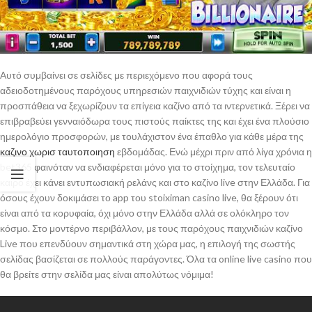
Αυτό συμβαίνει σε σελίδες με περιεχόμενο που αφορά τους
αδειοδοτημένους παρόχους υπηρεσιών παιχνιδιών τύχης και είναι η
προσπάθεια να ξεχωρίζουν τα επίγεια καζίνο από τα ιντερνετικά. Ξέρει να
επιβραβεύει γενναιόδωρα τους πιστούς παίκτες της και έχει ένα πλούσιο
ημερολόγιο προσφορών, με τουλάχιστον ένα έπαθλο για κάθε μέρα της
καζινο χωρισ ταυτοποιηση
εβδομάδας. Ενώ μέχρι πριν από λίγα χρόνια η
bet365 φαινόταν να ενδιαφέρεται μόνο για το στοίχημα, τον τελευταίο
καιρό έχει κάνει εντυπωσιακή ρελάνς και στο καζίνο live στην Ελλάδα. Για
όσους έχουν δοκιμάσει το app του stoiximan casino live, θα ξέρουν ότι
είναι από τα κορυφαία, όχι μόνο στην Ελλάδα αλλά σε ολόκληρο τον
κόσμο. Στο μοντέρνο περιβάλλον, με τους παρόχους παιχνιδιών καζίνο
Live που επενδύουν σημαντικά στη χώρα μας, η επιλογή της σωστής
σελίδας βασίζεται σε πολλούς παράγοντες. Όλα τα online live casino που
θα βρείτε στην σελίδα μας είναι απολύτως νόμιμα!