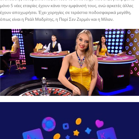
μόνο 5 νέες εταιρίες έχουν κάνει την εμφάνισή τους, ενώ αρκετές άλλες
έχουν αποχωρήσει. Έχει χορηγίες σε τεράστια ποδοσφαιρικά μεγέθη,
όπως είναι η Ρεάλ Μαδρίτης, η Παρί Σεν Ζερμέν και η Μίλαν.