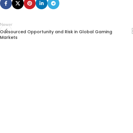
Newer
Outsourced Opportunity and Risk in Global Gaming
Markets