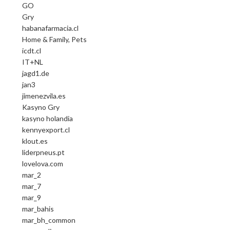
GO
Gry
habanafarmacia.cl
Home & Family, Pets
icdt.cl
IT+NL
jagd1.de
jan3
jimenezvila.es
Kasyno Gry
kasyno holandia
kennyexport.cl
klout.es
liderpneus.pt
lovelova.com
mar_2
mar_7
mar_9
mar_bahis
mar_bh_common