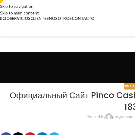
Skip to navigation
Skip to main content
NICIO
SERVICIOS
CLIENTES
NOSOTROS
CONTACTO
SIN C
Официальный Сайт Pinco Casi
18
Posted by
programado