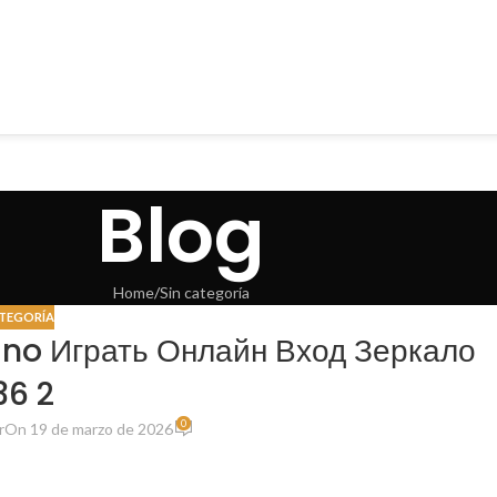
Blog
Home
Sin categoría
ATEGORÍA
no Играть Онлайн Вход Зеркало
36 2
0
r
On 19 de marzo de 2026