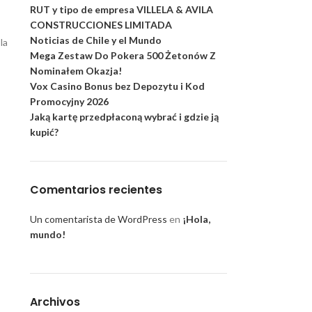
RUT y tipo de empresa VILLELA & AVILA
CONSTRUCCIONES LIMITADA
Noticias de Chile y el Mundo
la
Mega Zestaw Do Pokera 500 Żetonów Z
Nominałem Okazja!
Vox Casino Bonus bez Depozytu i Kod
Promocyjny 2026
Jaką kartę przedpłaconą wybrać i gdzie ją
kupić?
Comentarios recientes
Un comentarista de WordPress
en
¡Hola,
mundo!
Archivos