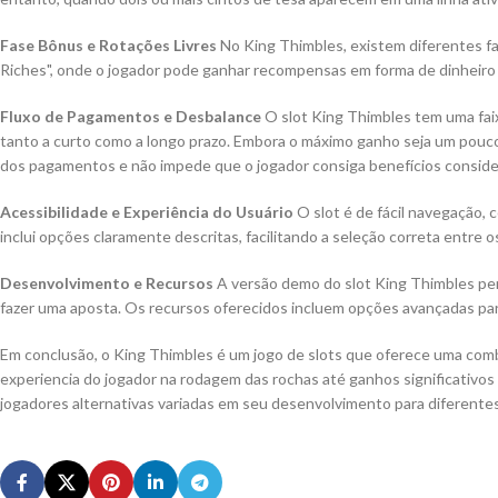
Fase Bônus e Rotações Livres
No King Thimbles, existem diferentes fa
Riches", onde o jogador pode ganhar recompensas em forma de dinheiro 
Fluxo de Pagamentos e Desbalance
O slot King Thimbles tem uma fai
tanto a curto como a longo prazo. Embora o máximo ganho seja um pouco i
dos pagamentos e não impede que o jogador consiga benefícios conside
Acessibilidade e Experiência do Usuário
O slot é de fácil navegação,
inclui opções claramente descritas, facilitando a seleção correta entre o
Desenvolvimento e Recursos
A versão demo do slot King Thimbles pe
fazer uma aposta. Os recursos oferecidos incluem opções avançadas para
Em conclusão, o King Thimbles é um jogo de slots que oferece uma combi
experiencia do jogador na rodagem das rochas até ganhos significativos
jogadores alternativas variadas em seu desenvolvimento para diferentes 