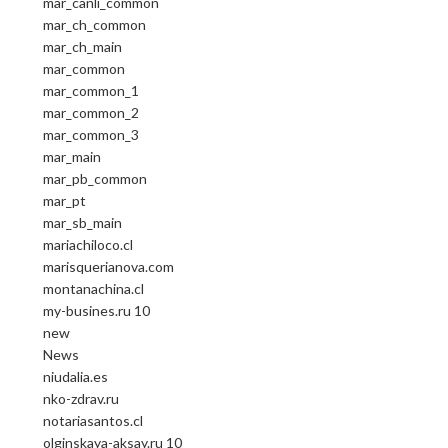
mar_canli_common
mar_ch_common
mar_ch_main
mar_common
mar_common_1
mar_common_2
mar_common_3
mar_main
mar_pb_common
mar_pt
mar_sb_main
mariachiloco.cl
marisquerianova.com
montanachina.cl
my-busines.ru 10
new
News
niudalia.es
nko-zdrav.ru
notariasantos.cl
olginskaya-aksay.ru 10