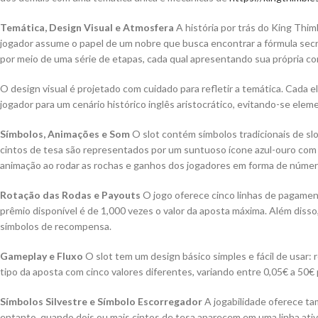
Temática, Design Visual e Atmosfera
A história por trás do King Thi
jogador assume o papel de um nobre que busca encontrar a fórmula secreta
por meio de uma série de etapas, cada qual apresentando sua própria c
O design visual é projetado com cuidado para refletir a temática. Cada 
jogador para um cenário histórico inglês aristocrático, evitando-se el
Símbolos, Animações e Som
O slot contém símbolos tradicionais de slo
cintos de tesa são representados por um suntuoso ícone azul-ouro com d
animação ao rodar as rochas e ganhos dos jogadores em forma de númer
Rotação das Rodas e Payouts
O jogo oferece cinco linhas de pagamen
prêmio disponível é de 1,000 vezes o valor da aposta máxima. Além disso,
símbolos de recompensa.
Gameplay e Fluxo
O slot tem um design básico simples e fácil de usar:
tipo da aposta com cinco valores diferentes, variando entre 0,05€ a 50€ p
Símbolos Silvestre e Símbolo Escorregador
A jogabilidade oferece t
entanto, quando dois ou mais cintos de tesa aparecem em uma linha ativa,