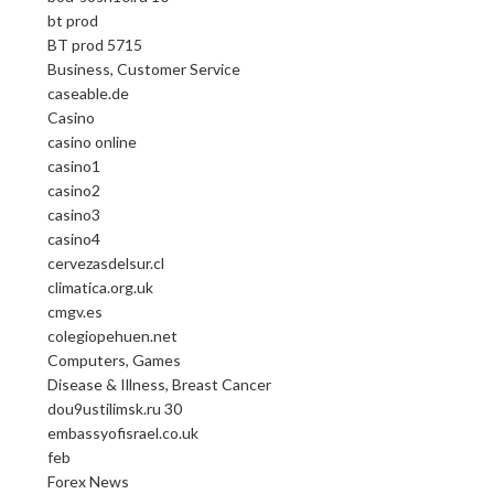
bt prod
BT prod 5715
Business, Customer Service
caseable.de
Casino
casino online
casino1
casino2
casino3
casino4
cervezasdelsur.cl
climatica.org.uk
cmgv.es
colegiopehuen.net
Computers, Games
Disease & Illness, Breast Cancer
dou9ustilimsk.ru 30
embassyofisrael.co.uk
feb
Forex News