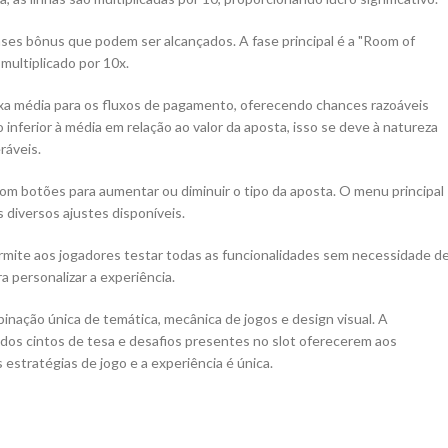
ses bônus que podem ser alcançados. A fase principal é a "Room of
multiplicado por 10x.
xa média para os fluxos de pagamento, oferecendo chances razoáveis
nferior à média em relação ao valor da aposta, isso se deve à natureza
ráveis.
 com botões para aumentar ou diminuir o tipo da aposta. O menu principal
s diversos ajustes disponíveis.
rmite aos jogadores testar todas as funcionalidades sem necessidade d
 personalizar a experiência.
nação única de temática, mecânica de jogos e design visual. A
 dos cintos de tesa e desafios presentes no slot oferecerem aos
estratégias de jogo e a experiência é única.