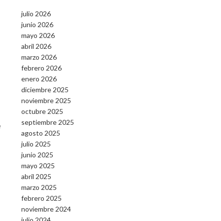
julio 2026
junio 2026
mayo 2026
abril 2026
marzo 2026
febrero 2026
enero 2026
diciembre 2025
noviembre 2025
octubre 2025
septiembre 2025
e
agosto 2025
julio 2025
junio 2025
mayo 2025
abril 2025
marzo 2025
febrero 2025
noviembre 2024
julio 2024