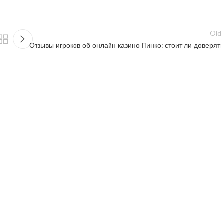
Old
Отзывы игроков об онлайн казино Пинко: стоит ли доверят