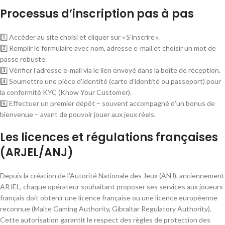
Processus d’inscription pas à pas
1️⃣ Accéder au site choisi et cliquer sur « S’inscrire ».
2️⃣ Remplir le formulaire avec nom, adresse e‑mail et choisir un mot de
passe robuste.
3️⃣ Vérifier l’adresse e‑mail via le lien envoyé dans la boîte de réception.
4️⃣ Soumettre une pièce d’identité (carte d’identité ou passeport) pour
la conformité KYC (Know Your Customer).
5️⃣ Effectuer un premier dépôt – souvent accompagné d’un bonus de
bienvenue – avant de pouvoir jouer aux jeux réels.
Les licences et régulations françaises
(ARJEL/ANJ)
Depuis la création de l’Autorité Nationale des Jeux (ANJ), anciennement
ARJEL, chaque opérateur souhaitant proposer ses services aux joueurs
français doit obtenir une licence française ou une licence européenne
reconnue (Malte Gaming Authority, Gibraltar Regulatory Authority).
Cette autorisation garantit le respect des règles de protection des