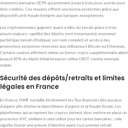
virements bancaires SEPA qui prennent jusqu’à trois jours ouvrés pour
être crédités. Ces moyens offrent une bonne protection grâce aux
dispositifs anti‑fraude intégrés aux banques européennes.
Les cryptomonnaies gagnent quant à elles du terrain grâce à trois
atouts majeurs : rapidité (les dépôts sont instantanés), anonymat
partiel (pas besoin d’indiquer son nom complet) et accès à des
promotions exclusives réservées aux utilisateurs Bitcoin ou Ethereum.
Certains casinos affichent même un bonus crypto supplémentaire allant
jusqu’à 30 % du dépôt initial lorsqu’on utilise USDT comme monnaie
stable.
Sécurité des dépôts/retraits et limites
légales en France
En France, l’AMF surveille étroitement les flux financiers liés aux jeux
d’argent afin d’éviter le blanchiment d’argent et la fraude fiscale. Les
plateformes qui acceptent les cryptos doivent donc mettre en place un
processus KYC similaire à celui utilisé pour les cartes bancaires ; cela
signifie fournir une preuve d’identité avant tout premier retrait