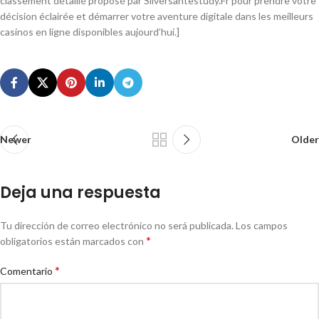
classement détaillé proposé par Silversantestudy.Fr pour prendre votre
décision éclairée et démarrer votre aventure digitale dans les meilleurs
casinos en ligne disponibles aujourd’hui.]
Newer
Older
Deja una respuesta
Tu dirección de correo electrónico no será publicada.
Los campos
*
obligatorios están marcados con
*
Comentario