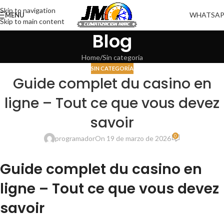
Skip to navigation
WHATSA
MENU
Skip to main content
Blog
Home
Sin categoría
SIN CATEGORÍA
Guide complet du casino en
ligne – Tout ce que vous devez
savoir
0
programador
On 19 de marzo de 2026
Guide complet du casino en
ligne – Tout ce que vous devez
savoir