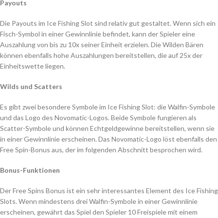
Payouts
Die Payouts im Ice Fishing Slot sind relativ gut gestaltet. Wenn sich ein
Fisch-Symbol in einer Gewinnlinie befindet, kann der Spieler eine
Auszahlung von bis zu 10x seiner Einheit erzielen. Die Wilden Bären
können ebenfalls hohe Auszahlungen bereitstellen, die auf 25x der
Einheitswette liegen.
Wilds und Scatters
Es gibt zwei besondere Symbole im Ice Fishing Slot: die Walfin-Symbole
und das Logo des Novomatic-Logos. Beide Symbole fungieren als
Scatter-Symbole und können Echtgeldgewinne bereitstellen, wenn sie
in einer Gewinnlinie erscheinen. Das Novomatic-Logo löst ebenfalls den
Free Spin-Bonus aus, der im folgenden Abschnitt besprochen wird.
Bonus-Funktionen
Der Free Spins Bonus ist ein sehr interessantes Element des Ice Fishing
Slots. Wenn mindestens drei Walfin-Symbole in einer Gewinnlinie
erscheinen, gewährt das Spiel den Spieler 10 Freispiele mit einem