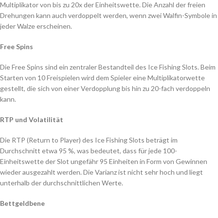
Multiplikator von bis zu 20x der Einheitswette. Die Anzahl der freien
Drehungen kann auch verdoppelt werden, wenn zwei Walfin-Symbole in
jeder Walze erscheinen.
Free Spins
Die Free Spins sind ein zentraler Bestandteil des Ice Fishing Slots. Beim
Starten von 10 Freispielen wird dem Spieler eine Multiplikatorwette
gestellt, die sich von einer Verdopplung bis hin zu 20-fach verdoppeln
kann.
RTP und Volatilität
Die RTP (Return to Player) des Ice Fishing Slots beträgt im
Durchschnitt etwa 95 %, was bedeutet, dass für jede 100-
Einheitswette der Slot ungefähr 95 Einheiten in Form von Gewinnen
wieder ausgezahlt werden. Die Varianz ist nicht sehr hoch und liegt
unterhalb der durchschnittlichen Werte.
Bettgeldbene