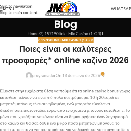
Skip to navigation
WHATSA
MENU
Skip to main content
Blog
Home
2) 157190 links Mix Casino (1-GR)1
2) 157190 LINKS MIX CASINO (1-GR)1
Ποιες είναι οι καλύτερες
προσφορές* online καζίνο 2026
0
programador
On 18 de marzo de 2026
Είμαστε στην ευχάριστη θέση να πούμε ότι τα online casino bonus χωρις
καταθεση τείνουν να είναι πιό πολύ ασπρόμαυρα. 10 ή 20 ευρώ σε
μετρητά μπόνους είναι συνηθισμένο, ενώ μπορείτε εύκολα να
διεκδικήσετε εκατοντάδες ευρώ από ενισχυμένα μπόνους κατάθεσης. Το
μόνο που χρειάζεται να κάνετε είναι να δημιουργήσετε έναν λογαριασμό
στο καζίνο και θα σας δοθεί ένα μικρό ποσό μετρητών μπόνους, το
οποίο μπορείτε να χρησιμοποιήσετε για να ξεκινήσετε να στοιχηματίζετε