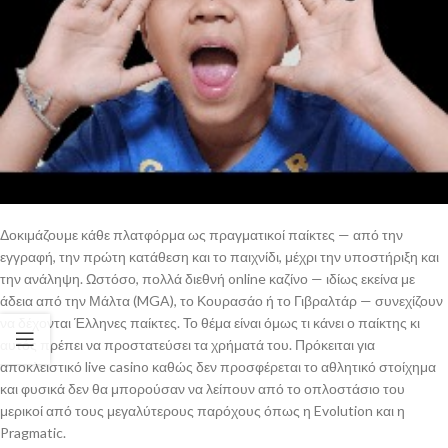
Δοκιμάζουμε κάθε πλατφόρμα ως πραγματικοί παίκτες — από την
εγγραφή, την πρώτη κατάθεση και το παιχνίδι, μέχρι την υποστήριξη και
την ανάληψη. Ωστόσο, πολλά διεθνή online καζίνο — ιδίως εκείνα με
άδεια από την Μάλτα (MGA), το Κουρασάο ή το Γιβραλτάρ — συνεχίζουν
να δέχονται Έλληνες παίκτες. Το θέμα είναι όμως τι κάνει ο παίκτης κι
αυτός πρέπει να προστατεύσει τα χρήματά του. Πρόκειται για
αποκλειστικό live casino καθώς δεν προσφέρεται το αθλητικό στοίχημα
και φυσικά δεν θα μπορούσαν να λείπουν από το οπλοστάσιο του
μερικοί από τους μεγαλύτερους παρόχους όπως η Evolution και η
Pragmatic.