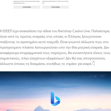
Η ΕΕΕΠ έχει ανακαλέσει την άδεια του Betshop Casino Live. Παλαιότερα,
ήταν από τις πρώτες εταιρείες στις οποίες οι Έλληνες ξενυχτούσαν
παίζοντας το αγαπημένο αυτό παιχνίδι. Είναι γνωστό άλλωστε πως στο
προηγούμενο πλαίσιο λειτουργούσαν υπό την ίδια μητρική εταιρεία. Δεν
αναφέρουμε επιγραμματικά τους παρόχους, θα συναντήσετε όλους τους
σημαντικούς, πλην ελαχίστων εξαιρέσεων! Δεν θα σας απογοητεύσει,
άλλωστε όποιος το δοκιμάσει, συνήθως το «τιμάει» για καιρό.👇