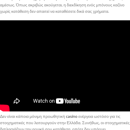
αμέσως. Όπως ακριβώς ακούγεται, η διεκδίκηση ενός μπόνους καζίνο
χωρίς κατάθεση δεν απαιτεί να καταθέσετε δικά σας χρήματα.
Δεν είναι κάποια μόνιμη προωθητική
casino
ενέργεια ωστόσο για τις
στοιχηματικές που λειτουργούν στην Ελλάδα. Συνήθως, οι στοιχηματικές
διπλασιάζουν την αρχική σου κατάθεση, οπότε δεν υπάρχει