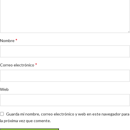
*
Nombre
*
Correo electrónico
Web
Guarda mi nombre, correo electrónico y web en este navegador para
la próxima vez que comente.