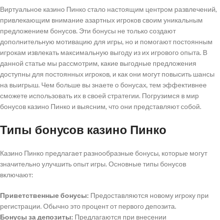
Виртуальное казино Пинко стало настоящим центром развлечений,
привлекающим внимание азартных игроков своим уникальным
предложением бонусов. Эти бонусы не только создают
дополнительную мотивацию для игры, но и помогают постоянным
игрокам извлекать максимальную выгоду из их игрового опыта. В
данной статье мы рассмотрим, какие выгодные предложения
доступны для постоянных игроков, и как они могут повысить шансы
на выигрыш. Чем больше вы знаете о бонусах, тем эффективнее
сможете использовать их в своей стратегии. Погрузимся в мир
бонусов казино Пинко и выясним, что они представляют собой.
Типы бонусов казино Пинко
Казино Пинко предлагает разнообразные бонусы, которые могут
значительно улучшить опыт игры. Основные типы бонусов
включают:
Приветственные бонусы:
Предоставляются новому игроку при
регистрации. Обычно это процент от первого депозита.
Бонусы за депозиты:
Предлагаются при внесении