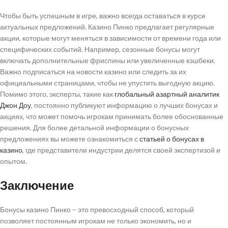
Чтобы быть успешным в игре, важно всегда оставаться в курсе
актуальных предложений. Казино Пинко предлагает регулярные
акции, которые могут меняться в зависимости от времени года или
специфических событий. Например, сезонные бонусы могут
включать дополнительные фриспины или увеличенные кэшбеки.
Важно подписаться на новости казино или следить за их
официальными страницами, чтобы не упустить выгодную акцию.
Помимо этого, эксперты, такие как
глобальный азартный аналитик
Джон Доу
, постоянно публикуют информацию о лучших бонусах и
акциях, что может помочь игрокам принимать более обоснованные
решения. Для более детальной информации о бонусных
предложениях вы можете ознакомиться с
статьей о бонусах в
казино
, где представители индустрии делятся своей экспертизой и
опытом.
Заключение
Бонусы казино Пинко – это превосходный способ, который
позволяет постоянным игрокам не только экономить, но и