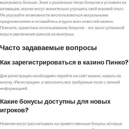
выигрывать больше. Зная о различных типах бонусов и условиях их
активации, игроки могут значительно улучшить свой игровой опыт.
Не упускайте возможности воспользоваться актуальными
предложениями и оставайтесь в курсе всех новостей казино.
Помните, грамотное использование бонусов – это залог успешной
игры и увеличения шансов на выигрыш.
Часто задаваемые вопросы
Как зарегистрироваться в казино Пинко?
Для регистрации необходимо перейти на сайт казино, нажать на
кнопку «Регистрация» и заполнить все требуемые поля с личной
информацией.
Какие бонусы доступны для новых
игроков?
Новички могут рассчитывать на приветственные бонусы, которые