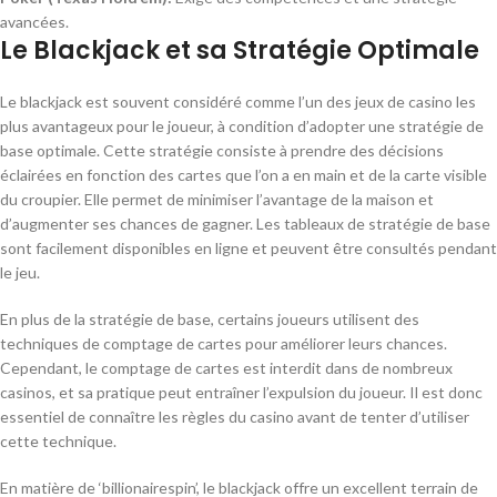
avancées.
Le Blackjack et sa Stratégie Optimale
Le blackjack est souvent considéré comme l’un des jeux de casino les
plus avantageux pour le joueur, à condition d’adopter une stratégie de
base optimale. Cette stratégie consiste à prendre des décisions
éclairées en fonction des cartes que l’on a en main et de la carte visible
du croupier. Elle permet de minimiser l’avantage de la maison et
d’augmenter ses chances de gagner. Les tableaux de stratégie de base
sont facilement disponibles en ligne et peuvent être consultés pendant
le jeu.
En plus de la stratégie de base, certains joueurs utilisent des
techniques de comptage de cartes pour améliorer leurs chances.
Cependant, le comptage de cartes est interdit dans de nombreux
casinos, et sa pratique peut entraîner l’expulsion du joueur. Il est donc
essentiel de connaître les règles du casino avant de tenter d’utiliser
cette technique.
En matière de ‘billionairespin’, le blackjack offre un excellent terrain de