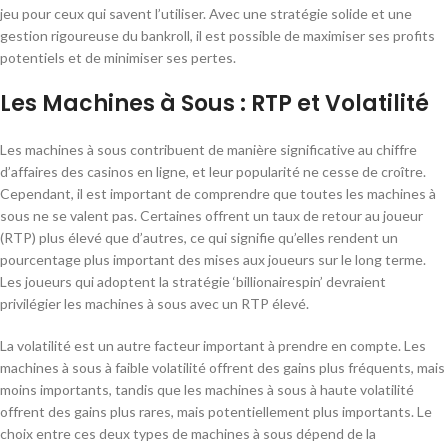
jeu pour ceux qui savent l’utiliser. Avec une stratégie solide et une
gestion rigoureuse du bankroll, il est possible de maximiser ses profits
potentiels et de minimiser ses pertes.
Les Machines à Sous : RTP et Volatilité
Les machines à sous contribuent de manière significative au chiffre
d’affaires des casinos en ligne, et leur popularité ne cesse de croître.
Cependant, il est important de comprendre que toutes les machines à
sous ne se valent pas. Certaines offrent un taux de retour au joueur
(RTP) plus élevé que d’autres, ce qui signifie qu’elles rendent un
pourcentage plus important des mises aux joueurs sur le long terme.
Les joueurs qui adoptent la stratégie ‘billionairespin’ devraient
privilégier les machines à sous avec un RTP élevé.
La volatilité est un autre facteur important à prendre en compte. Les
machines à sous à faible volatilité offrent des gains plus fréquents, mais
moins importants, tandis que les machines à sous à haute volatilité
offrent des gains plus rares, mais potentiellement plus importants. Le
choix entre ces deux types de machines à sous dépend de la