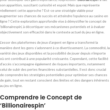
son apparition, suscitant curiosité et espoir. Mais que représente
réellement cette approche ? Est-ce une stratégie viable pour
augmenter ses chances de succès et atteindre l’opulence au casino en
ligne ? Cette exploration approfondie vise à démystifier le concept de
‘billionairespin’, à décortiquer ses mécanismes potentiels et à évaluer
objectivement son efficacité dans le contexte actuel du jeu en ligne.
L’essor des plateformes de jeux d’argent en ligne a transformé la
manière dont les gens s’adonnent à ce divertissement. La commodité, la
variété des jeux disponibles et la possibilité de jouer depuis n’importe
où ont contribué à une popularité croissante. Cependant, cette facilité
d’accès s’accompagne également de risques importants, notamment
celui de subir des pertes financières substantielles. Il est donc crucial
de comprendre les stratégies potentielles pour optimiser ses chances
de gain, tout en restant conscient des limites et des dangers inhérents
au jeu en ligne.
Comprendre le Concept de
‘Billionairespin’