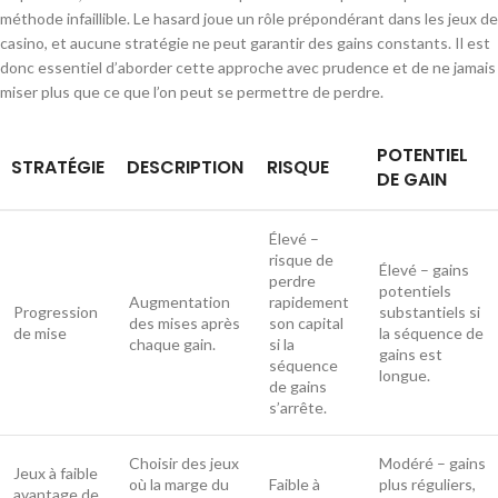
méthode infaillible. Le hasard joue un rôle prépondérant dans les jeux de
casino, et aucune stratégie ne peut garantir des gains constants. Il est
donc essentiel d’aborder cette approche avec prudence et de ne jamais
miser plus que ce que l’on peut se permettre de perdre.
POTENTIEL
STRATÉGIE
DESCRIPTION
RISQUE
DE GAIN
Élevé –
risque de
Élevé – gains
perdre
potentiels
Augmentation
rapidement
Progression
substantiels si
des mises après
son capital
de mise
la séquence de
chaque gain.
si la
gains est
séquence
longue.
de gains
s’arrête.
Choisir des jeux
Modéré – gains
Jeux à faible
où la marge du
Faible à
plus réguliers,
avantage de