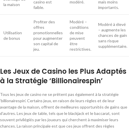
casino est
modéré.
mais moins
la maison
faible.
importants.
Profiter des
Modéré –
Modéré à élevé
offres
conditions
– augmente les
Utilisation
promotionnelles
de mise
chances de gain
de bonus
pour augmenter
peuvent
sans risque
son capital de
être
supplémentaire.
jeu.
restrictives.
Les Jeux de Casino les Plus Adaptés
à la Stratégie ‘Billionairespin’
Tous les jeux de casino ne se prêtent pas également à la stratégie
‘billionairespin’. Certains jeux, en raison de leurs règles et de leur
avantage de la maison, offrent de meilleures opportunités de gains que
d’autres. Les jeux de table, tels que le blackjack et le baccarat, sont
souvent privilégiés par les joueurs qui cherchent à maximiser leurs
chances. La raison principale est que ces jeux offrent des règles