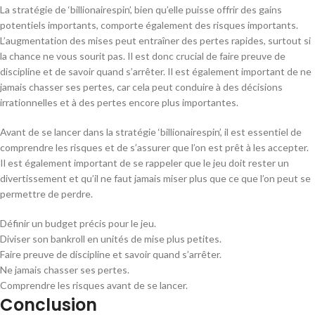
La stratégie de ‘billionairespin’, bien qu’elle puisse offrir des gains
potentiels importants, comporte également des risques importants.
L’augmentation des mises peut entraîner des pertes rapides, surtout si
la chance ne vous sourit pas. Il est donc crucial de faire preuve de
discipline et de savoir quand s’arrêter. Il est également important de ne
jamais chasser ses pertes, car cela peut conduire à des décisions
irrationnelles et à des pertes encore plus importantes.
Avant de se lancer dans la stratégie ‘billionairespin’, il est essentiel de
comprendre les risques et de s’assurer que l’on est prêt à les accepter.
Il est également important de se rappeler que le jeu doit rester un
divertissement et qu’il ne faut jamais miser plus que ce que l’on peut se
permettre de perdre.
Définir un budget précis pour le jeu.
Diviser son bankroll en unités de mise plus petites.
Faire preuve de discipline et savoir quand s’arrêter.
Ne jamais chasser ses pertes.
Comprendre les risques avant de se lancer.
Conclusion