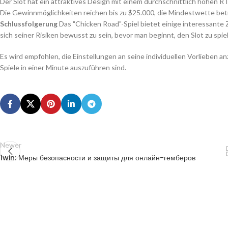
Der Slot hat ein attraktives Design mit einem durchschnittlich hohen
Die Gewinnmöglichkeiten reichen bis zu $25.000, die Mindestwette betr
Schlussfolgerung
Das "Chicken Road"-Spiel bietet einige interessante
sich seiner Risiken bewusst zu sein, bevor man beginnt, den Slot zu spie
Es wird empfohlen, die Einstellungen an seine individuellen Vorlieben a
Spiele in einer Minute auszuführen sind.
Newer
1win: Меры безопасности и защиты для онлайн-гемберов