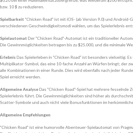
$0.20 bei einer Maximaleinsatzobergrenze, was wiederum $200 entsprich
bzw. 10 $ zu reduzieren.
Spielbarkeit
"Chicken Road" ist mit iOS- (ab Version 9.0) und Android-
verschiedenen Geschwindigkeitsmodi wählen, um das Spielerlebnis en
Spielautomat
Der "Chicken Road"-Automat ist ein traditioneller Auto
Die Gewinnmöglichkeiten betragen bis zu $25.000, und die minimale W
Erlebnis
Das Spielerleben in "Chicken Road" ist besonders vielseitig: 
Multiplikator-Symbol, das eine 10-fache Anzahl an Würfen bringt; der zw
alle Kombinationen in einer Runde. Dies wird ebenfalls nach jeder Rund
Spiel erreicht werden.
Allgemeine Analyse
Das "Chicken Road"-Spiel hat mehrere fesselnde Zü
Spielerlebnis führt. Die Gewinnmöglichkeiten sind höher als durchschnit
Scatter-Symbole und auch nicht viele Bonusfunktionen im herkömmliche
Allgemeine Empfehlungen
"Chicken Road" ist eine humorvolle Abenteuer-Spielautomat von Pragma