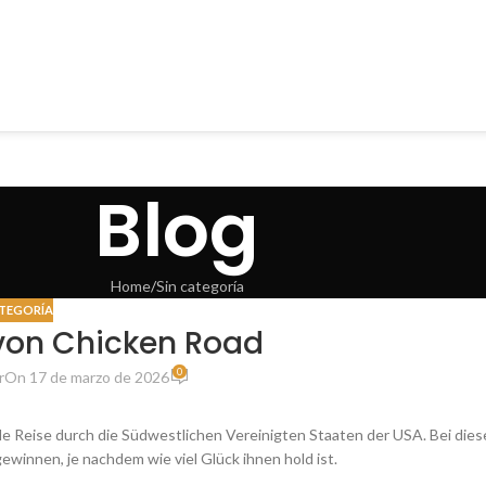
Blog
Home
Sin categoría
ATEGORÍA
von Chicken Road
0
r
On 17 de marzo de 2026
e Reise durch die Südwestlichen Vereinigten Staaten der USA. Bei dies
ewinnen, je nachdem wie viel Glück ihnen hold ist.