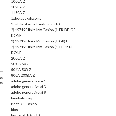
1000A Z
1090A Z
1180A Z
1xbetapp-ph.com5
1xslots-skachat-android.ru 10
2) 157190 links Mix Casino (1-FR-DE-GR)
DONE
2) 157190 links Mix Casino (1-GR)1
2) 157190 links Mix Casino (4-IT-JP-NL)
DONE
2000A Z
50%A 50 Z
50%A 50B Z
er
800A 200BA Z
se
adobe generative ai 1
ne
adobe generative ai 3
adobe generative ai 8
beinbalance.pt
Best UK Casino
blog
bou-sosh10.ru 10