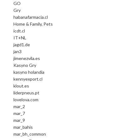
GO
Gry
habanafarmacia.cl
Home & Family, Pets
icdt.cl
IT+NL
jagd1.de
jan3
jimenezvila.es
Kasyno Gry
kasyno holandia
kennyexport.cl
klout.es
liderpneus.pt
lovelova.com
mar_2
mar_7
mar_9
mar_bahis
mar_bh_common