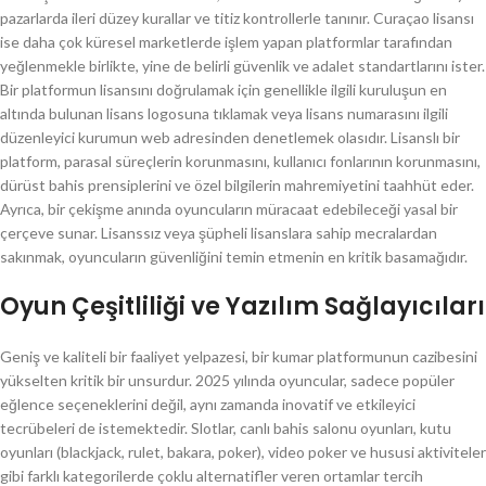
pazarlarda ileri düzey kurallar ve titiz kontrollerle tanınır. Curaçao lisansı
ise daha çok küresel marketlerde işlem yapan platformlar tarafından
yeğlenmekle birlikte, yine de belirli güvenlik ve adalet standartlarını ister.
Bir platformun lisansını doğrulamak için genellikle ilgili kuruluşun en
altında bulunan lisans logosuna tıklamak veya lisans numarasını ilgili
düzenleyici kurumun web adresinden denetlemek olasıdır. Lisanslı bir
platform, parasal süreçlerin korunmasını, kullanıcı fonlarının korunmasını,
dürüst bahis prensiplerini ve özel bilgilerin mahremiyetini taahhüt eder.
Ayrıca, bir çekişme anında oyuncuların müracaat edebileceği yasal bir
çerçeve sunar. Lisanssız veya şüpheli lisanslara sahip mecralardan
sakınmak, oyuncuların güvenliğini temin etmenin en kritik basamağıdır.
Oyun Çeşitliliği ve Yazılım Sağlayıcıları
Geniş ve kaliteli bir faaliyet yelpazesi, bir kumar platformunun cazibesini
yükselten kritik bir unsurdur. 2025 yılında oyuncular, sadece popüler
eğlence seçeneklerini değil, aynı zamanda inovatif ve etkileyici
tecrübeleri de istemektedir. Slotlar, canlı bahis salonu oyunları, kutu
oyunları (blackjack, rulet, bakara, poker), video poker ve hususi aktiviteler
gibi farklı kategorilerde çoklu alternatifler veren ortamlar tercih