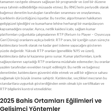
tamamen rastgele olmasını sağlayan bir programdır ve özel bir düzene
veya tahmin edilebilirliğe müsaade etmez. Bu RNG’lerin periyodik olarak
bağımsız denetim kuruluşları tarafından sınanması ve onaylanması,
içeriklerin dürüstlüğünü ispatlar. Bu testler, algoritmanın hakikaten
gelişigüzel işlediğini ve kumarhane lehine herhangi bir manipülasyon
kapsamadığını onaylar. Ayrıca, netlik kaidesi icabı, sağlam kumar
platformları çoğunlukla çalışmalarının RTP (Return to Player – Oyuncuya
Geri Dönüş) oranlarını açıkça belirtir. RTP oranı, bir içeriğin uzun süreçte
katılımcılara teorik olarak ne kadar geri ödeme yapacağını gösteren
yüzde değeridir. Yüksek RTP oranları (genellikle %95 ve üzeri),
katılımcılara daha iyi kazanma şansı sunar. Kumar platformları, içerik
sağlayıcılarının saptadığı RTP oranlarına müdahale edemezler; bu oranlar
yazılım tarafından evvelden tespit edilmiştir. Bu netlik ve bağımsız
denetimler, katılımcıların güvenini elde etmek ve adil bir eğlence sahası
sağlamak için büyük öneme sahiptir. Katılımcılar, seçtikleri mecranın bu
standartlara uygunluk gösterdiğinden emin olmak için sertifikaları ve
RTP bilgilerini kontrol etmelidirler.
2025 Bahis Ortamları Eğilimleri ve
Gelişimci Yöntemler