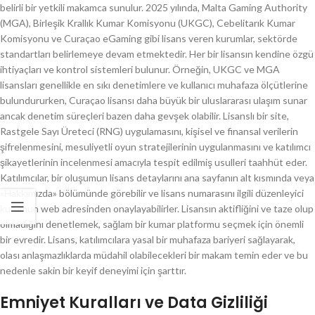
belirli bir yetkili makamca sunulur. 2025 yılında, Malta Gaming Authority
(MGA), Birleşik Krallık Kumar Komisyonu (UKGC), Cebelitarık Kumar
Komisyonu ve Curaçao eGaming gibi lisans veren kurumlar, sektörde
standartları belirlemeye devam etmektedir. Her bir lisansın kendine özgü
ihtiyaçları ve kontrol sistemleri bulunur. Örneğin, UKGC ve MGA
lisansları genellikle en sıkı denetimlere ve kullanıcı muhafaza ölçütlerine
bulundururken, Curaçao lisansı daha büyük bir uluslararası ulaşım sunar
ancak denetim süreçleri bazen daha gevşek olabilir. Lisanslı bir site,
Rastgele Sayı Üreteci (RNG) uygulamasını, kişisel ve finansal verilerin
şifrelenmesini, mesuliyetli oyun stratejilerinin uygulanmasını ve katılımcı
şikayetlerinin incelenmesi amacıyla tespit edilmiş usulleri taahhüt eder.
Katılımcılar, bir oluşumun lisans detaylarını ana sayfanın alt kısmında veya
«Hakkımızda» bölümünde görebilir ve lisans numarasını ilgili düzenleyici
kurumun web adresinden onaylayabilirler. Lisansın aktifliğini ve taze olup
olmadığını denetlemek, sağlam bir kumar platformu seçmek için önemli
bir evredir. Lisans, katılımcılara yasal bir muhafaza bariyeri sağlayarak,
olası anlaşmazlıklarda müdahil olabilecekleri bir makam temin eder ve bu
nedenle sakin bir keyif deneyimi için şarttır.
Emniyet Kuralları ve Data Gizliliği