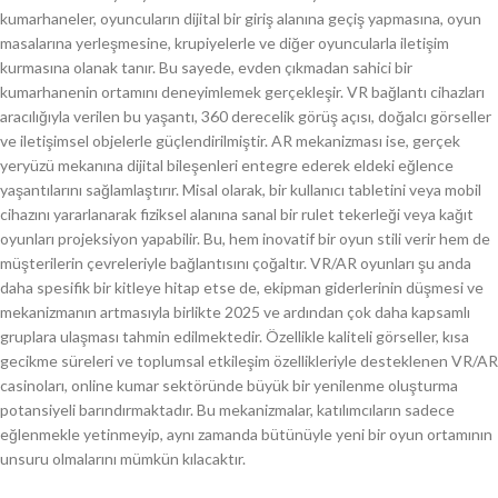
kumarhaneler, oyuncuların dijital bir giriş alanına geçiş yapmasına, oyun
masalarına yerleşmesine, krupiyelerle ve diğer oyuncularla iletişim
kurmasına olanak tanır. Bu sayede, evden çıkmadan sahici bir
kumarhanenin ortamını deneyimlemek gerçekleşir. VR bağlantı cihazları
aracılığıyla verilen bu yaşantı, 360 derecelik görüş açısı, doğalcı görseller
ve iletişimsel objelerle güçlendirilmiştir. AR mekanizması ise, gerçek
yeryüzü mekanına dijital bileşenleri entegre ederek eldeki eğlence
yaşantılarını sağlamlaştırır. Misal olarak, bir kullanıcı tabletini veya mobil
cihazını yararlanarak fiziksel alanına sanal bir rulet tekerleği veya kağıt
oyunları projeksiyon yapabilir. Bu, hem inovatif bir oyun stili verir hem de
müşterilerin çevreleriyle bağlantısını çoğaltır. VR/AR oyunları şu anda
daha spesifik bir kitleye hitap etse de, ekipman giderlerinin düşmesi ve
mekanizmanın artmasıyla birlikte 2025 ve ardından çok daha kapsamlı
gruplara ulaşması tahmin edilmektedir. Özellikle kaliteli görseller, kısa
gecikme süreleri ve toplumsal etkileşim özellikleriyle desteklenen VR/AR
casinoları, online kumar sektöründe büyük bir yenilenme oluşturma
potansiyeli barındırmaktadır. Bu mekanizmalar, katılımcıların sadece
eğlenmekle yetinmeyip, aynı zamanda bütünüyle yeni bir oyun ortamının
unsuru olmalarını mümkün kılacaktır.