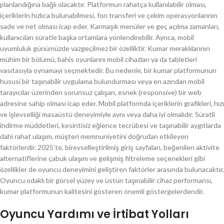
planlandığına bağlı olacaktır. Platformun rahatça kullanılabilir olması,
içeriklerin hızlıca bulunabilmesi, fon transferi ve çekim operasyonlarının
sade ve net olması icap eder. Karmaşık menüler ve geç açılma zamanları,
kullanıcıları süratle başka ortamlara yönlendirebilir. Ayrıca, mobil
uyumluluk günümüzde vazgeçilmez bir özelliktir. Kumar meraklılarının
mühim bir bölümü, bahis oyunlarını mobil cihazları ya da tabletleri
vasıtasıyla oynamayı seçmektedir. Bu nedenle, bir kumar platformunun
hususi bir taşınabilir uygulama bulundurması veya en azından mobil
tarayıcılar üzerinden sorunsuz çalışan, esnek (responsive) bir web
adresine sahip olması icap eder. Mobil platformda içeriklerin grafikleri, hızı
ve işlevselliği masaüstü deneyimiyle aynı veya daha iyi olmalıdır. Süratli
indirme müddetleri, kesintisiz eğlence tecrübesi ve taşınabilir aygıtlarda
dahi rahat ulaşım, müşteri memnuniyetini doğrudan etkileyen
faktörlerdir. 2025’te, bireyselleştirilmiş giriş sayfaları, beğenilen aktivite
alternatiflerine çabuk ulaşım ve gelişmiş filtreleme seçenekleri gibi
özellikler de oyuncu deneyimini geliştiren faktörler arasında bulunacaktır.
Oyuncu odaklı bir görsel yüzey ve üstün taşınabilir cihaz performansı,
kumar platformunun kalitesini gösteren önemli göstergelerdendir.
Oyuncu Yardımı ve İrtibat Yolları