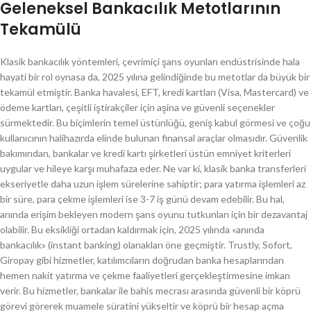
Geleneksel Bankacılık Metotlarının
Tekamülü
Klasik bankacılık yöntemleri, çevrimiçi şans oyunları endüstrisinde hala
hayati bir rol oynasa da, 2025 yılına gelindiğinde bu metotlar da büyük bir
tekamül etmiştir. Banka havalesi, EFT, kredi kartları (Visa, Mastercard) ve
ödeme kartları, çeşitli iştirakçiler için aşina ve güvenli seçenekler
sürmektedir. Bu biçimlerin temel üstünlüğü, geniş kabul görmesi ve çoğu
kullanıcının halihazırda elinde bulunan finansal araçlar olmasıdır. Güvenlik
bakımından, bankalar ve kredi kartı şirketleri üstün emniyet kriterleri
uygular ve hileye karşı muhafaza eder. Ne var ki, klasik banka transferleri
ekseriyetle daha uzun işlem sürelerine sahiptir; para yatırma işlemleri az
bir süre, para çekme işlemleri ise 3-7 iş günü devam edebilir. Bu hal,
anında erişim bekleyen modern şans oyunu tutkunları için bir dezavantaj
olabilir. Bu eksikliği ortadan kaldırmak için, 2025 yılında «anında
bankacılık» (instant banking) olanakları öne geçmiştir. Trustly, Sofort,
Giropay gibi hizmetler, katılımcıların doğrudan banka hesaplarından
hemen nakit yatırma ve çekme faaliyetleri gerçekleştirmesine imkan
verir. Bu hizmetler, bankalar ile bahis mecrası arasında güvenli bir köprü
görevi görerek muamele süratini yükseltir ve köprü bir hesap açma