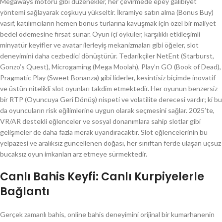
Megaways motoru gibi düzenekler, her çevirmede epey galibiyet
yöntemi sağlayarak coşkuyu yükseltir. İkramiye satın alma (Bonus Buy)
vasıf, katılımcıların hemen bonus turlarına kavuşmak için özel bir maliyet
bedel ödemesine fırsat sunar. Oyun içi öyküler, karşılıklı etkileşimli
minyatür keyifler ve avatar ilerleyiş mekanizmaları gibi öğeler, slot
deneyimini daha cezbedici dönüştürür. Tedarikçiler NetEnt (Starburst,
Gonzo’s Quest), Microgaming (Mega Moolah), Play’n GO (Book of Dead),
Pragmatic Play (Sweet Bonanza) gibi liderler, kesintisiz biçimde inovatif
ve üstün nitelikli slot oyunları takdim etmektedir. Her oyunun benzersiz
bir RTP (Oyuncuya Geri Dönüş) nispeti ve volatilite derecesi vardır; ki bu
da oyuncuların risk eğilimlerine uygun olarak seçmesini sağlar. 2025’te,
VR/AR destekli eğlenceler ve sosyal donanımlara sahip slotlar gibi
gelişmeler de daha fazla merak uyandıracaktır. Slot eğlencelerinin bu
yelpazesi ve aralıksız güncellenen doğası, her sınıftan ferde ulaşan uçsuz
bucaksız oyun imkanları arz etmeye sürmektedir.
Canlı Bahis Keyfi: Canlı Kurpiyelerle
Bağlantı
Gerçek zamanlı bahis, online bahis deneyimini orijinal bir kumarhanenin