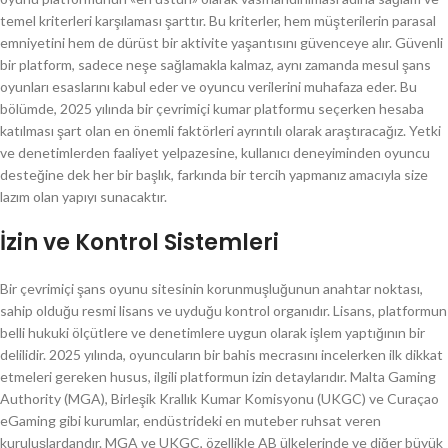
temel kriterleri karşılaması şarttır. Bu kriterler, hem müşterilerin parasal
emniyetini hem de dürüst bir aktivite yaşantısını güvenceye alır. Güvenli
bir platform, sadece neşe sağlamakla kalmaz, aynı zamanda mesul şans
oyunları esaslarını kabul eder ve oyuncu verilerini muhafaza eder. Bu
bölümde, 2025 yılında bir çevrimiçi kumar platformu seçerken hesaba
katılması şart olan en önemli faktörleri ayrıntılı olarak araştıracağız. Yetki
ve denetimlerden faaliyet yelpazesine, kullanıcı deneyiminden oyuncu
desteğine dek her bir başlık, farkında bir tercih yapmanız amacıyla size
lazım olan yapıyı sunacaktır.
İzin ve Kontrol Sistemleri
Bir çevrimiçi şans oyunu sitesinin korunmuşluğunun anahtar noktası,
sahip olduğu resmi lisans ve uyduğu kontrol organıdır. Lisans, platformun
belli hukuki ölçütlere ve denetimlere uygun olarak işlem yaptığının bir
delilidir. 2025 yılında, oyuncuların bir bahis mecrasını incelerken ilk dikkat
etmeleri gereken husus, ilgili platformun izin detaylarıdır. Malta Gaming
Authority (MGA), Birleşik Krallık Kumar Komisyonu (UKGC) ve Curaçao
eGaming gibi kurumlar, endüstrideki en muteber ruhsat veren
kuruluşlardandır. MGA ve UKGC, özellikle AB ülkelerinde ve diğer büyük