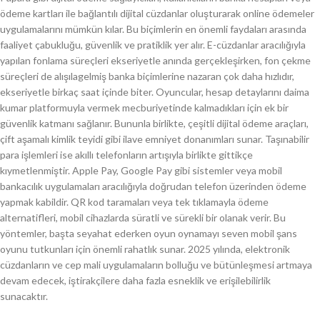
ödeme kartları ile bağlantılı dijital cüzdanlar oluşturarak online ödemeler
uygulamalarını mümkün kılar. Bu biçimlerin en önemli faydaları arasında
faaliyet çabukluğu, güvenlik ve pratiklik yer alır. E-cüzdanlar aracılığıyla
yapılan fonlama süreçleri ekseriyetle anında gerçekleşirken, fon çekme
süreçleri de alışılagelmiş banka biçimlerine nazaran çok daha hızlıdır,
ekseriyetle birkaç saat içinde biter. Oyuncular, hesap detaylarını daima
kumar platformuyla vermek mecburiyetinde kalmadıkları için ek bir
güvenlik katmanı sağlanır. Bununla birlikte, çeşitli dijital ödeme araçları,
çift aşamalı kimlik teyidi gibi ilave emniyet donanımları sunar. Taşınabilir
para işlemleri ise akıllı telefonların artışıyla birlikte gittikçe
kıymetlenmiştir. Apple Pay, Google Pay gibi sistemler veya mobil
bankacılık uygulamaları aracılığıyla doğrudan telefon üzerinden ödeme
yapmak kabildir. QR kod taramaları veya tek tıklamayla ödeme
alternatifleri, mobil cihazlarda süratli ve sürekli bir olanak verir. Bu
yöntemler, başta seyahat ederken oyun oynamayı seven mobil şans
oyunu tutkunları için önemli rahatlık sunar. 2025 yılında, elektronik
cüzdanların ve cep mali uygulamaların bolluğu ve bütünleşmesi artmaya
devam edecek, iştirakçilere daha fazla esneklik ve erişilebilirlik
sunacaktır.