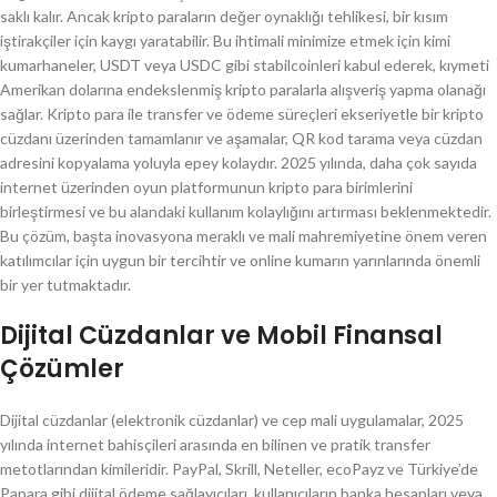
saklı kalır. Ancak kripto paraların değer oynaklığı tehlikesi, bir kısım
iştirakçiler için kaygı yaratabilir. Bu ihtimali minimize etmek için kimi
kumarhaneler, USDT veya USDC gibi stabilcoinleri kabul ederek, kıymeti
Amerikan dolarına endekslenmiş kripto paralarla alışveriş yapma olanağı
sağlar. Kripto para ile transfer ve ödeme süreçleri ekseriyetle bir kripto
cüzdanı üzerinden tamamlanır ve aşamalar, QR kod tarama veya cüzdan
adresini kopyalama yoluyla epey kolaydır. 2025 yılında, daha çok sayıda
internet üzerinden oyun platformunun kripto para birimlerini
birleştirmesi ve bu alandaki kullanım kolaylığını artırması beklenmektedir.
Bu çözüm, başta inovasyona meraklı ve mali mahremiyetine önem veren
katılımcılar için uygun bir tercihtir ve online kumarın yarınlarında önemli
bir yer tutmaktadır.
Dijital Cüzdanlar ve Mobil Finansal
Çözümler
Dijital cüzdanlar (elektronik cüzdanlar) ve cep mali uygulamalar, 2025
yılında internet bahisçileri arasında en bilinen ve pratik transfer
metotlarından kimileridir. PayPal, Skrill, Neteller, ecoPayz ve Türkiye’de
Papara gibi dijital ödeme sağlayıcıları, kullanıcıların banka hesapları veya