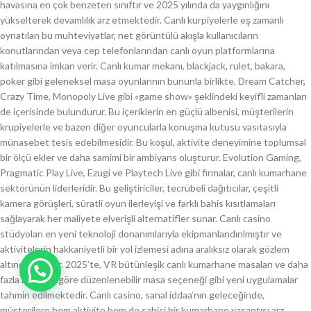
havasına en çok benzeten sınıftır ve 2025 yılında da yaygınlığını
yükselterek devamlılık arz etmektedir. Canlı kurpiyelerle eş zamanlı
oynatılan bu muhteviyatlar, net görüntülü akışla kullanıcıların
konutlarından veya cep telefonlarından canlı oyun platformlarına
katılmasına imkan verir. Canlı kumar mekanı, blackjack, rulet, bakara,
poker gibi geleneksel masa oyunlarının bununla birlikte, Dream Catcher,
Crazy Time, Monopoly Live gibi «game show» şeklindeki keyifli zamanları
de içerisinde bulundurur. Bu içeriklerin en güçlü albenisi, müşterilerin
krupiyelerle ve bazen diğer oyuncularla konuşma kutusu vasıtasıyla
münasebet tesis edebilmesidir. Bu koşul, aktivite deneyimine toplumsal
bir ölçü ekler ve daha samimi bir ambiyans oluşturur. Evolution Gaming,
Pragmatic Play Live, Ezugi ve Playtech Live gibi firmalar, canlı kumarhane
sektörünün liderleridir. Bu geliştiriciler, tecrübeli dağıtıcılar, çeşitli
kamera görüşleri, süratli oyun ilerleyişi ve farklı bahis kısıtlamaları
sağlayarak her maliyete elverişli alternatifler sunar. Canlı casino
stüdyoları en yeni teknoloji donanımlarıyla ekipmanlandırılmıştır ve
aktivitelerin hakkaniyetli bir yol izlemesi adına aralıksız olarak gözlem
altında tutulur. 2025’te, VR bütünleşik canlı kumarhane masaları ve daha
fazla kendine göre düzenlenebilir masa seçeneği gibi yeni uygulamalar
tahmin edilmektedir. Canlı casino, sanal iddaa’nın geleceğinde,
müşterilere hem aktivite hem de sahici bir kumarhane yaşantısı arz