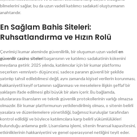
bilmelerini sağlar, bu da uzun vadeli katılımcı sadakati oluşturmanın
anahtarıdır.
En Sağlam Bahis Siteleri:
Ruhsatlandırma ve Hızın Rolü
Çevrimiçi kumar aleminde güvenilirlik, bir oluşumun uzun vadeli
en
güvenilir casino siteleri
başarısının ve katılımcı sadakatinin kökenini
meydana getirir. 2025 yılında, katılımcılar için bir kumar platformu
seçerken «emniyet» düşüncesi, sadece paranın güvenli bir şekilde
yatırılıp tahsil edilebilmesi değil, aynı zamanda kişisel verilerin korunması,
hakkaniyetli keyif ortamının sağlanması ve meselelere ilişkin şeffaf bir
yaklaşım ifade edilmesi gibi büyük bir alanı içerir. Bu bağlamda,
uluslararası lisansların ve teknik güvenlik protokollerinin varlığı olmazsa
olmazdır. Bir kumar platformunun yetkilendirilmiş olması, o sitenin belirli
yasalara ve düzenlemelere yönetildiği, bağımsız kuruluşlar tarafından
kontrol edildiği ve böylece katılımcılara karşı belirli yükümlülükleri
bulunduğu anlamına gelir. Lisanslama işlemi, sitenin finansal kapasitesini,
etkinliklerinin hakkaniyetini ve genel operasyonel netliğini teyit eder.