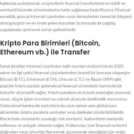
hakkında aydınlatarak, müşterilerin finansal transferlerini en etkili ve
emniyetli biçimde yönetmelerine katkı sağlamayı hedefliyoruz. Finansal
esneklik, güncel internet üzerinden oyun deneyiminin temel bir bileşeni
dönüşmüştür ve en önde gelen kurumlar, bu konuda da çağdaş
uygulamalar getirerek üstün gelmektedir.
Kripto Para Birimleri (Bitcoin,
Ethereum vb.) ile Transfer
Sanal dövizler, internet üzerinden talih oyunları endüstrisinde 2025
yılının en ilgi çekici finansal çözümlerinden önemli bir konuma ulaşmıştır.
Bitcoin (BTC), Ethereum (ETH), Litecoin (LTC) ve Ripple (XRP) gibi
popüler kripto paralar, geleneksel finansal sistemlerin haricinde bir
transfer alternatifi sağlar. Kripto paraların en büyük avantajları arasında
sürat, düşük işlem ücretleri ve yüksek düzeyde kimliksizlik mevcuttur.
Geleneksel bankacılık metotlarında uzun zaman alan global para
aktarımları, kripto paralarla saniyeler veya dakikalar içinde bitirilebilir.
Blockchain sisteminin sunduğu risk emniyeti, faaliyetlerin manipüle
edilemez ve anlaşılır olmasını sağlar. Kullanıcılar, özel finansal verilerini
doğrudan oyun sitesiyle ifşa etmek durumunda olmadıkları için sırları