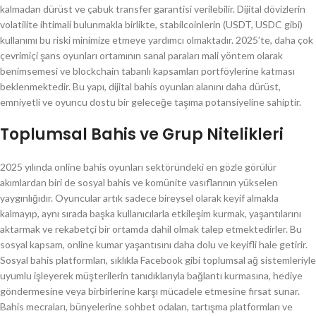
kalmadan dürüst ve çabuk transfer garantisi verilebilir. Dijital dövizlerin
volatilite ihtimali bulunmakla birlikte, stabilcoinlerin (USDT, USDC gibi)
kullanımı bu riski minimize etmeye yardımcı olmaktadır. 2025’te, daha çok
çevrimiçi şans oyunları ortamının sanal paraları mali yöntem olarak
benimsemesi ve blockchain tabanlı kapsamları portföylerine katması
beklenmektedir. Bu yapı, dijital bahis oyunları alanını daha dürüst,
emniyetli ve oyuncu dostu bir geleceğe taşıma potansiyeline sahiptir.
Toplumsal Bahis ve Grup Nitelikleri
2025 yılında online bahis oyunları sektöründeki en gözle görülür
akımlardan biri de sosyal bahis ve komünite vasıflarının yükselen
yaygınlığıdır. Oyuncular artık sadece bireysel olarak keyif almakla
kalmayıp, aynı sırada başka kullanıcılarla etkileşim kurmak, yaşantılarını
aktarmak ve rekabetçi bir ortamda dahil olmak talep etmektedirler. Bu
sosyal kapsam, online kumar yaşantısını daha dolu ve keyifli hale getirir.
Sosyal bahis platformları, sıklıkla Facebook gibi toplumsal ağ sistemleriyle
uyumlu işleyerek müşterilerin tanıdıklarıyla bağlantı kurmasına, hediye
göndermesine veya birbirlerine karşı mücadele etmesine fırsat sunar.
Bahis mecraları, bünyelerine sohbet odaları, tartışma platformları ve