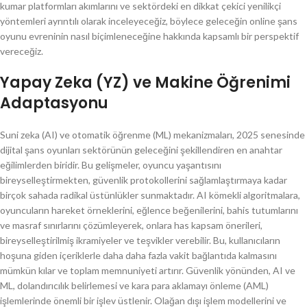
kumar platformları akımlarını ve sektördeki en dikkat çekici yenilikçi
yöntemleri ayrıntılı olarak inceleyeceğiz, böylece geleceğin online şans
oyunu evreninin nasıl biçimleneceğine hakkında kapsamlı bir perspektif
vereceğiz.
Yapay Zeka (YZ) ve Makine Öğrenimi
Adaptasyonu
Suni zeka (AI) ve otomatik öğrenme (ML) mekanizmaları, 2025 senesinde
dijital şans oyunları sektörünün geleceğini şekillendiren en anahtar
eğilimlerden biridir. Bu gelişmeler, oyuncu yaşantısını
bireyselleştirmekten, güvenlik protokollerini sağlamlaştırmaya kadar
birçok sahada radikal üstünlükler sunmaktadır. AI kömekli algoritmalara,
oyuncuların hareket örneklerini, eğlence beğenilerini, bahis tutumlarını
ve masraf sınırlarını çözümleyerek, onlara has kapsam önerileri,
bireyselleştirilmiş ikramiyeler ve teşvikler verebilir. Bu, kullanıcıların
hoşuna giden içeriklerle daha daha fazla vakit bağlantıda kalmasını
mümkün kılar ve toplam memnuniyeti artırır. Güvenlik yönünden, AI ve
ML, dolandırıcılık belirlemesi ve kara para aklamayı önleme (AML)
işlemlerinde önemli bir işlev üstlenir. Olağan dışı işlem modellerini ve