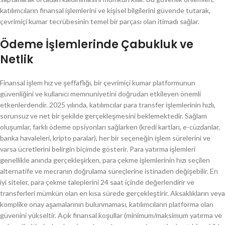
katılımcıların finansal işlemlerini ve kişisel bilgilerini güvende tutarak,
çevrimiçi kumar tecrübesinin temel bir parçası olan itimadı sağlar.
Ödeme İşlemlerinde Çabukluk ve
Netlik
Finansal işlem hız ve şeffaflığı, bir çevrimiçi kumar platformunun
güvenliğini ve kullanıcı memnuniyetini doğrudan etkileyen önemli
etkenlerdendir. 2025 yılında, katılımcılar para transfer işlemlerinin hızlı,
sorunsuz ve net bir şekilde gerçekleşmesini beklemektedir. Sağlam
oluşumlar, farklı ödeme opsiyonları sağlarken (kredi kartları, e-cüzdanlar,
banka havaleleri, kripto paralar), her bir seçeneğin işlem sürelerini ve
varsa ücretlerini belirgin biçimde gösterir. Para yatırma işlemleri
genellikle anında gerçekleşirken, para çekme işlemlerinin hızı seçilen
alternatife ve mecranın doğrulama süreçlerine istinaden değişebilir. En
iyi siteler, para çekme taleplerini 24 saat içinde değerlendirir ve
transferleri mümkün olan en kısa sürede gerçekleştirir. Aksaklıkların veya
komplike onay aşamalarının bulunmaması, katılımcıların platforma olan
güvenini yükseltir. Açık finansal koşullar (minimum/maksimum yatırma ve