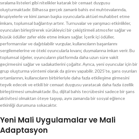
sıralama listeleri gibi nitelikler katarak bir cemaat duygusu
oluşturmaktadır. Bilhassa gerçek zamanlı bahis evi muhtevalarında,
krupiyelerle ve kimi zaman başka oyuncularla aktüel muhabbet etme
imkanı, toplumsal bağlantıyı artırır. Turnuvalar ve yarışmacı etkinlikler,
oyuncuları birleştirerek sürükleyici bir çekiştirmeli atmosfer sağlar ve
büyük ödüller zafer elde etme imkanı sağlar. İçerik içi ödüller,
performanslar ve dağıtılabilir vurgular, kullanıcıların başarılarını
sergilemelerine ve öteki oyuncularla kıvanç duymalarına imkan verir. Bu
toplumsal öğeler, oyuncuların platformda daha uzun süre vakit
geçirmesini sağlar ve sadakatlerini çoğaltır. Ayrıca, yeni oyuncular için bir
grup oluşturma yöntemi olarak da görev yapabilir. 2025’te, şans oyunları
ortamlarının, kullanıcıların birbirleriyle daha fazla etkileşime girmesini
teşvik edecek ve etkili bir cemaat duygusu yaratacak daha fazla özellik
birleştirmesi umulmaktadır. Bu, dijital bahis tecrübesini sadece bir şans
aktivitesi olmaktan öteye taşıyıp, aynı zamanda bir sosyal eğlence
etkinliği durumuna sokacaktır.
Yeni Mali Uygulamalar ve Mali
Adaptasyon