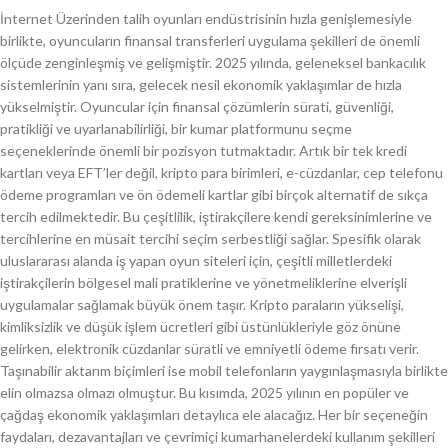
İnternet Üzerinden talih oyunları endüstrisinin hızla genişlemesiyle
birlikte, oyuncuların finansal transferleri uygulama şekilleri de önemli
ölçüde zenginleşmiş ve gelişmiştir. 2025 yılında, geleneksel bankacılık
sistemlerinin yanı sıra, gelecek nesil ekonomik yaklaşımlar de hızla
yükselmiştir. Oyuncular için finansal çözümlerin sürati, güvenliği,
pratikliği ve uyarlanabilirliği, bir kumar platformunu seçme
seçeneklerinde önemli bir pozisyon tutmaktadır. Artık bir tek kredi
kartları veya EFT’ler değil, kripto para birimleri, e-cüzdanlar, cep telefonu
ödeme programları ve ön ödemeli kartlar gibi birçok alternatif de sıkça
tercih edilmektedir. Bu çeşitlilik, iştirakçilere kendi gereksinimlerine ve
tercihlerine en müsait tercihi seçim serbestliği sağlar. Spesifik olarak
uluslararası alanda iş yapan oyun siteleri için, çeşitli milletlerdeki
iştirakçilerin bölgesel mali pratiklerine ve yönetmeliklerine elverişli
uygulamalar sağlamak büyük önem taşır. Kripto paraların yükselişi,
kimliksizlik ve düşük işlem ücretleri gibi üstünlükleriyle göz önüne
gelirken, elektronik cüzdanlar süratli ve emniyetli ödeme fırsatı verir.
Taşınabilir aktarım biçimleri ise mobil telefonların yaygınlaşmasıyla birlikte
elin olmazsa olmazı olmuştur. Bu kısımda, 2025 yılının en popüler ve
çağdaş ekonomik yaklaşımları detaylıca ele alacağız. Her bir seçeneğin
faydaları, dezavantajları ve çevrimiçi kumarhanelerdeki kullanım şekilleri