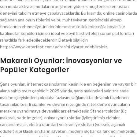
son moda aktivite modalarını peşinden giderek müşterilere en üstün
deneyimi takdim etmeye çabalayacaklardır. Bu kısımda, online casinolarda
sağlanan ana oyun tiplerini ve bu muhteviyatın gerisindeki altyapı
firmalarının ehemmiyetini derinlemesine tetkik edeceğiz, böylelikle
katılımcılar kendileri için en ideal ve keyifli aktiviteleri sunan platformları
rahatlıkla fark edebileceklerdir. Detaylı bilgi için
https://www.kotarfest.com/ adresini ziyaret edebilirsiniz.
Makaralı Oyunlar: İnovasyonlar ve
Popüler Kategoriler
Şans oyunları, internet casinolarının kesinlikle en beğenilen ve yaygın bir
alana sahip oyun çeşididir. 2025 yılında, şans makineleri yalnızca sade
makine işleyişinden çok daha fazlasını sağlamakta, devamlı tazelenen
tasarımlar, tesirli çizimler ve devrim niteliğinde niteliklerle oyuncuların
merakını uyandırmaya devamlılık arz etmektedir. Standart slotlar (üç
makaralı, sade imgeler), animasyonlu slotlar (iyileştirilmiş çizimler,
canlandırmalar, ekstra rauntlar) ve ikramiye slotları (yüksek, aşamalı
ödüller) gibi klasik sınıfların ilaveten, modern slotlar da fark edilmektedir.