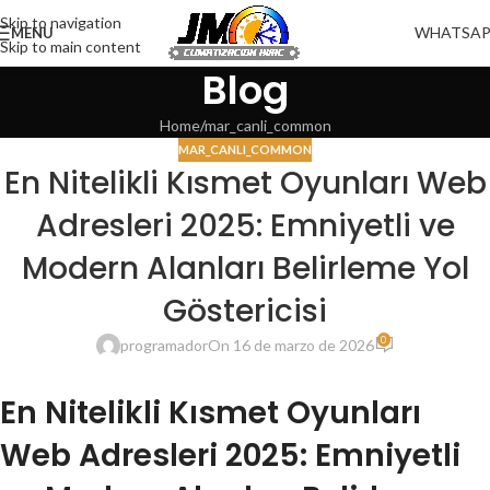
Skip to navigation
WHATSA
MENU
Skip to main content
Blog
Home
mar_canli_common
MAR_CANLI_COMMON
En Nitelikli Kısmet Oyunları Web
Adresleri 2025: Emniyetli ve
Modern Alanları Belirleme Yol
Göstericisi
0
programador
On 16 de marzo de 2026
En Nitelikli Kısmet Oyunları
Web Adresleri 2025: Emniyetli