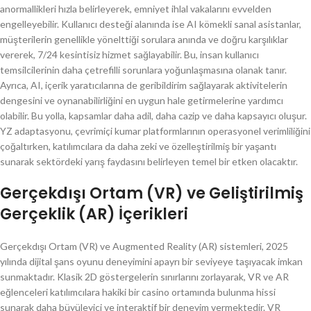
anormallikleri hızla belirleyerek, emniyet ihlal vakalarını evvelden
engelleyebilir. Kullanıcı desteği alanında ise AI kömekli sanal asistanlar,
müşterilerin genellikle yönelttiği sorulara anında ve doğru karşılıklar
vererek, 7/24 kesintisiz hizmet sağlayabilir. Bu, insan kullanıcı
temsilcilerinin daha çetrefilli sorunlara yoğunlaşmasına olanak tanır.
Ayrıca, AI, içerik yaratıcılarına de geribildirim sağlayarak aktivitelerin
dengesini ve oynanabilirliğini en uygun hale getirmelerine yardımcı
olabilir. Bu yolla, kapsamlar daha adil, daha cazip ve daha kapsayıcı oluşur.
YZ adaptasyonu, çevrimiçi kumar platformlarının operasyonel verimliliğini
çoğaltırken, katılımcılara da daha zeki ve özelleştirilmiş bir yaşantı
sunarak sektördeki yarış faydasını belirleyen temel bir etken olacaktır.
Gerçekdışı Ortam (VR) ve Geliştirilmiş
Gerçeklik (AR) İçerikleri
Gerçekdışı Ortam (VR) ve Augmented Reality (AR) sistemleri, 2025
yılında dijital şans oyunu deneyimini apayrı bir seviyeye taşıyacak imkan
sunmaktadır. Klasik 2D göstergelerin sınırlarını zorlayarak, VR ve AR
eğlenceleri katılımcılara hakiki bir casino ortamında bulunma hissi
sunarak daha büyüleyici ve interaktif bir deneyim vermektedir. VR