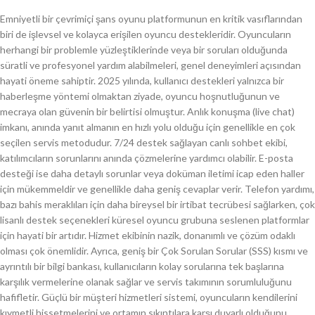
Emniyetli bir çevrimiçi şans oyunu platformunun en kritik vasıflarından
biri de işlevsel ve kolayca erişilen oyuncu destekleridir. Oyuncuların
herhangi bir problemle yüzleştiklerinde veya bir soruları olduğunda
süratli ve profesyonel yardım alabilmeleri, genel deneyimleri açısından
hayati öneme sahiptir. 2025 yılında, kullanıcı destekleri yalnızca bir
haberleşme yöntemi olmaktan ziyade, oyuncu hoşnutluğunun ve
mecraya olan güvenin bir belirtisi olmuştur. Anlık konuşma (live chat)
imkanı, anında yanıt almanın en hızlı yolu olduğu için genellikle en çok
seçilen servis metodudur. 7/24 destek sağlayan canlı sohbet ekibi,
katılımcıların sorunlarını anında çözmelerine yardımcı olabilir. E-posta
desteği ise daha detaylı sorunlar veya doküman iletimi icap eden haller
için mükemmeldir ve genellikle daha geniş cevaplar verir. Telefon yardımı,
bazı bahis meraklıları için daha bireysel bir irtibat tecrübesi sağlarken, çok
lisanlı destek seçenekleri küresel oyuncu grubuna seslenen platformlar
için hayati bir artıdır. Hizmet ekibinin nazik, donanımlı ve çözüm odaklı
olması çok önemlidir. Ayrıca, geniş bir Çok Sorulan Sorular (SSS) kısmı ve
ayrıntılı bir bilgi bankası, kullanıcıların kolay sorularına tek başlarına
karşılık vermelerine olanak sağlar ve servis takımının sorumluluğunu
hafifletir. Güçlü bir müşteri hizmetleri sistemi, oyuncuların kendilerini
kıymetli hissetmelerini ve ortamın sıkıntılara karşı duyarlı olduğunu