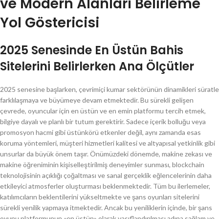
ve Modern Alanları Belirleme
Yol Göstericisi
2025 Senesinde En Üstün Bahis
Sitelerini Belirlerken Ana Ölçütler
2025 senesine başlarken, çevrimiçi kumar sektörünün dinamikleri süratle
farklılaşmaya ve büyümeye devam etmektedir. Bu sürekli gelişen
çevrede, oyuncular için en üstün ve en emin platformu tercih etmek,
bilgiye dayalı ve planlı bir tutum gerektirir. Sadece içerik bolluğu veya
promosyon hacmi gibi üstünkörü etkenler değil, aynı zamanda esas
koruma yöntemleri, müşteri hizmetleri kalitesi ve altyapısal yetkinlik gibi
unsurlar da büyük önem taşır. Önümüzdeki dönemde, makine zekası ve
makine öğreniminin kişiselleştirilmiş deneyimler sunması, blockchain
teknolojisinin açıklığı çoğaltması ve sanal gerçeklik eğlencelerinin daha
etkileyici atmosferler oluşturması beklenmektedir. Tüm bu ilerlemeler,
katılımcıların beklentilerini yükseltmekte ve şans oyunları sitelerini
sürekli yenilik yapmaya itmektedir. Ancak bu yeniliklerin içinde, bir şans
oyunu platformunun «en üstün» olarak vasıflandırılması adına sağlam ve