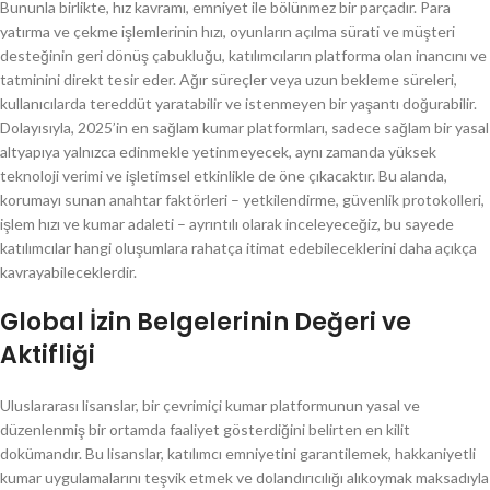
Bununla birlikte, hız kavramı, emniyet ile bölünmez bir parçadır. Para
yatırma ve çekme işlemlerinin hızı, oyunların açılma sürati ve müşteri
desteğinin geri dönüş çabukluğu, katılımcıların platforma olan inancını ve
tatminini direkt tesir eder. Ağır süreçler veya uzun bekleme süreleri,
kullanıcılarda tereddüt yaratabilir ve istenmeyen bir yaşantı doğurabilir.
Dolayısıyla, 2025’in en sağlam kumar platformları, sadece sağlam bir yasal
altyapıya yalnızca edinmekle yetinmeyecek, aynı zamanda yüksek
teknoloji verimi ve işletimsel etkinlikle de öne çıkacaktır. Bu alanda,
korumayı sunan anahtar faktörleri – yetkilendirme, güvenlik protokolleri,
işlem hızı ve kumar adaleti – ayrıntılı olarak inceleyeceğiz, bu sayede
katılımcılar hangi oluşumlara rahatça itimat edebileceklerini daha açıkça
kavrayabileceklerdir.
Global İzin Belgelerinin Değeri ve
Aktifliği
Uluslararası lisanslar, bir çevrimiçi kumar platformunun yasal ve
düzenlenmiş bir ortamda faaliyet gösterdiğini belirten en kilit
dokümandır. Bu lisanslar, katılımcı emniyetini garantilemek, hakkaniyetli
kumar uygulamalarını teşvik etmek ve dolandırıcılığı alıkoymak maksadıyla