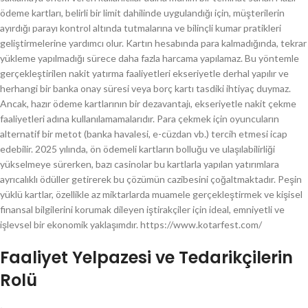
ödeme kartları, belirli bir limit dahilinde uygulandığı için, müşterilerin
ayırdığı parayı kontrol altında tutmalarına ve bilinçli kumar pratikleri
geliştirmelerine yardımcı olur. Kartın hesabında para kalmadığında, tekrar
yükleme yapılmadığı sürece daha fazla harcama yapılamaz. Bu yöntemle
gerçekleştirilen nakit yatırma faaliyetleri ekseriyetle derhal yapılır ve
herhangi bir banka onay süresi veya borç kartı tasdiki ihtiyaç duymaz.
Ancak, hazır ödeme kartlarının bir dezavantajı, ekseriyetle nakit çekme
faaliyetleri adına kullanılamamalarıdır. Para çekmek için oyuncuların
alternatif bir metot (banka havalesi, e-cüzdan vb.) tercih etmesi icap
edebilir. 2025 yılında, ön ödemeli kartların bolluğu ve ulaşılabilirliği
yükselmeye sürerken, bazı casinolar bu kartlarla yapılan yatırımlara
ayrıcalıklı ödüller getirerek bu çözümün cazibesini çoğaltmaktadır. Peşin
yüklü kartlar, özellikle az miktarlarda muamele gerçekleştirmek ve kişisel
finansal bilgilerini korumak dileyen iştirakçiler için ideal, emniyetli ve
işlevsel bir ekonomik yaklaşımdır. https://www.kotarfest.com/
Faaliyet Yelpazesi ve Tedarikçilerin
Rolü