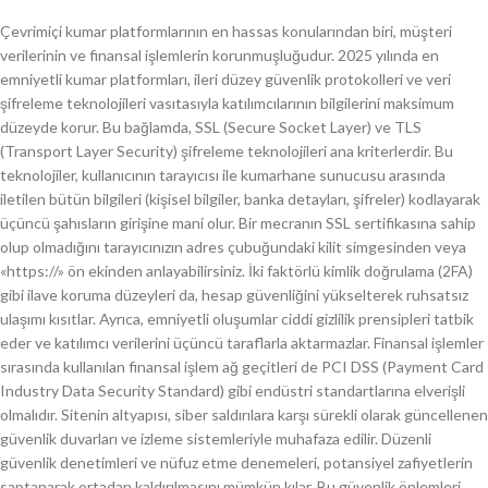
Çevrimiçi kumar platformlarının en hassas konularından biri, müşteri
verilerinin ve finansal işlemlerin korunmuşluğudur. 2025 yılında en
emniyetli kumar platformları, ileri düzey güvenlik protokolleri ve veri
şifreleme teknolojileri vasıtasıyla katılımcılarının bilgilerini maksimum
düzeyde korur. Bu bağlamda, SSL (Secure Socket Layer) ve TLS
(Transport Layer Security) şifreleme teknolojileri ana kriterlerdir. Bu
teknolojiler, kullanıcının tarayıcısı ile kumarhane sunucusu arasında
iletilen bütün bilgileri (kişisel bilgiler, banka detayları, şifreler) kodlayarak
üçüncü şahısların girişine mani olur. Bir mecranın SSL sertifikasına sahip
olup olmadığını tarayıcınızın adres çubuğundaki kilit simgesinden veya
«https://» ön ekinden anlayabilirsiniz. İki faktörlü kimlik doğrulama (2FA)
gibi ilave koruma düzeyleri da, hesap güvenliğini yükselterek ruhsatsız
ulaşımı kısıtlar. Ayrıca, emniyetli oluşumlar ciddi gizlilik prensipleri tatbik
eder ve katılımcı verilerini üçüncü taraflarla aktarmazlar. Finansal işlemler
sırasında kullanılan finansal işlem ağ geçitleri de PCI DSS (Payment Card
Industry Data Security Standard) gibi endüstri standartlarına elverişli
olmalıdır. Sitenin altyapısı, siber saldırılara karşı sürekli olarak güncellenen
güvenlik duvarları ve izleme sistemleriyle muhafaza edilir. Düzenli
güvenlik denetimleri ve nüfuz etme denemeleri, potansiyel zafiyetlerin
saptanarak ortadan kaldırılmasını mümkün kılar. Bu güvenlik önlemleri,