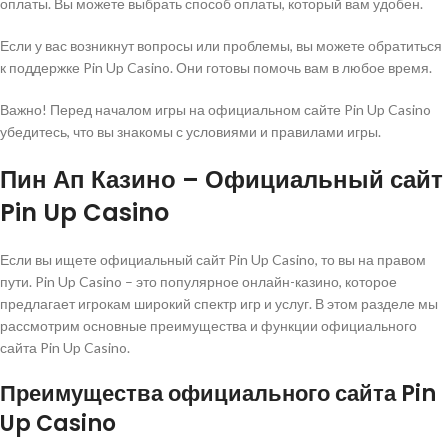
оплаты. Вы можете выбрать способ оплаты, который вам удобен.
Если у вас возникнут вопросы или проблемы, вы можете обратиться
к поддержке Pin Up Casino. Они готовы помочь вам в любое время.
Важно! Перед началом игры на официальном сайте Pin Up Casino
убедитесь, что вы знакомы с условиями и правилами игры.
Пин Ап Казино – Официальный сайт
Pin Up Casino
Если вы ищете официальный сайт Pin Up Casino, то вы на правом
пути. Pin Up Casino – это популярное онлайн-казино, которое
предлагает игрокам широкий спектр игр и услуг. В этом разделе мы
рассмотрим основные преимущества и функции официального
сайта Pin Up Casino.
Преимущества официального сайта Pin
Up Casino