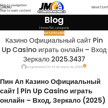
Skip to navigation
WHATSA
MENU
Skip to main content
Blog
Home
Sin categoría
SIN CATEGORÍA
Казино Официальный сайт Pin
Up Casino играть онлайн – Вход
Зеркало 2025.3437
0
programador
On 14 de marzo de 2026
Пин Ап Казино Официальный
сайт | Pin Up Casino играть
онлайн – Вход, Зеркало (2025)