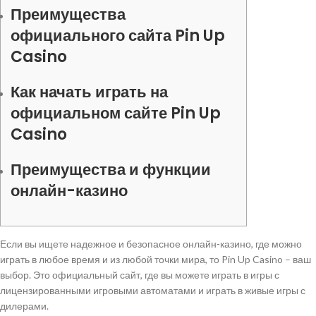
Преимущества
официального сайта Pin Up
Casino
Как начать играть на
официальном сайте Pin Up
Casino
Преимущества и функции
онлайн-казино
Если вы ищете надежное и безопасное онлайн-казино, где можно
играть в любое время и из любой точки мира, то Pin Up Casino – ваш
выбор. Это официальный сайт, где вы можете играть в игры с
лицензированными игровыми автоматами и играть в живые игры с
дилерами.