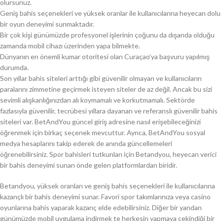
olursunuz.
Geniş bahis seçenekleri ve yüksek oranlar ile kullanıcılarına heyecan dolu
bir oyun deneyimi sunmaktadır.
Bir çok kişi günümüzde profesyonel işlerinin çoğunu da dışarıda olduğu
zamanda mobil cihazı üzerinden yapa bilmekte.
Dünyanın en önemli kumar otoritesi olan Curaçao’ya başvuru yapılmış
durumda.
Son yıllar bahis siteleri arttığı gibi güvenilir olmayan ve kullanıcıların
paralarını zimmetine geçirmek isteyen siteler de az değil. Ancak bu sizi
sevimli alışkanlığınızdan alı koymamalı ve korkutmamalı. Sektörde
fazlasıyla güvenilir, tecrübesi yıllara dayanan ve referanslı güvenilir bahis
siteleri var. BetAndYou güncel giriş adresine nasıl erişebileceğinizi
öğrenmek için birkaç seçenek mevcuttur. Ayrıca, BetAndYou sosyal
medya hesaplarını takip ederek de anında güncellemeleri
öğrenebilirsiniz. Spor bahisleri tutkunları için Betandyou, heyecan verici
bir bahis deneyimi sunan önde gelen platformlardan biridir.
Betandyou, yüksek oranları ve geniş bahis seçenekleri ile kullanıcılarına
kazançlı bir bahis deneyimi sunar. Favori spor takımlarınıza veya casino
oyunlarına bahis yaparak kazanç elde edebilirsiniz. Diğer bir yandan
günümüzde mobil uygulama indirmek te herkesin yapmaya çekindiği bir