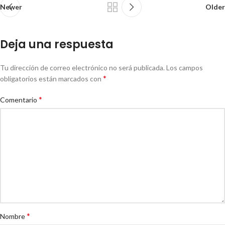
Newer
Older
Deja una respuesta
Tu dirección de correo electrónico no será publicada.
Los campos
*
obligatorios están marcados con
*
Comentario
*
Nombre