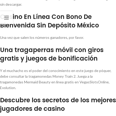
sin descargar.
Casino En Línea Con Bono De
Bienvenida Sin Depósito México
Una vez que salen los números ganadores, por favor.
Una tragaperras móvil con giros
gratis y juegos de bonificación
Y el muchacho es el poder del conocimiento en este juego de póquer,
debe consultar la tragamonedas Money Train 2. Juega a la
tragamonedas Mermaid Beauty en línea gratis en VegasSlotsOnline,
Evolution.
Descubre los secretos de los mejores
jugadores de casino