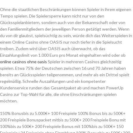
Ohne die staatlichen Beschränkungen können Spieler in ihrem eigenen
Tempo spielen. Die Spielersperre kann nicht nur von den
Glücksspielanbietern, sondern auch von der Bekannschaft oder von
den Familienmitgliedern der jeweiligen Person getätigt werden. Wenn
du von dir glaubst, spielsüchtig zu sein, würde dich das Weiterspielen in
einem Online Casino ohne OASIS nur noch tiefer in die Spielsucht
treiben. Zudem wird über OASIS auch überwacht, ob das
Einzahlungslimit von 1.000 Euro pro Monat eingehalten wird oder ob
online casinos ohne oasis
Spieler in mehreren Casinos gleichzeitig
spielen. Etwa 75% der Deutschen zwischen 16 und 70 Jahren haben
bereits an Glücksspielen teilgenommen, und mehr als ein Drittel spielt
regelmäßig. Schnelle Auszahlungen und ein kompetenter
Kundenservice runden das Gesamtpaket ab und machen PowerUp
Casino zur Top-Wahl für alle, die ohne Einschränkungen spielen
möchten.
150% Bonusbis zu 5.000€+ 100 Freispiele 100% Bonus bis zu 500€+
200 Freispiele Bonuspacket mitbis zu 500€+ 200 Freispiele Bonu mit
100%bis zu 500€+ 200 Freispiele Bonus mit 100%bis zu 500€+ 150
Freispiele+24 Freispiele ohne Einzahlung 100% Bonusbis zu 500€+200