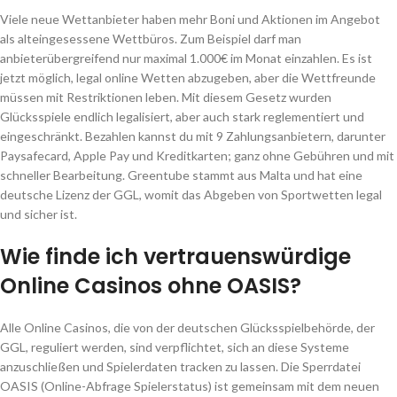
Viele neue Wettanbieter haben mehr Boni und Aktionen im Angebot
als alteingesessene Wettbüros. Zum Beispiel darf man
anbieterübergreifend nur maximal 1.000€ im Monat einzahlen. Es ist
jetzt möglich, legal online Wetten abzugeben, aber die Wettfreunde
müssen mit Restriktionen leben. Mit diesem Gesetz wurden
Glücksspiele endlich legalisiert, aber auch stark reglementiert und
eingeschränkt. Bezahlen kannst du mit 9 Zahlungsanbietern, darunter
Paysafecard, Apple Pay und Kreditkarten; ganz ohne Gebühren und mit
schneller Bearbeitung. Greentube stammt aus Malta und hat eine
deutsche Lizenz der GGL, womit das Abgeben von Sportwetten legal
und sicher ist.
Wie finde ich vertrauenswürdige
Online Casinos ohne OASIS?
Alle Online Casinos, die von der deutschen Glücksspielbehörde, der
GGL, reguliert werden, sind verpflichtet, sich an diese Systeme
anzuschließen und Spielerdaten tracken zu lassen. Die Sperrdatei
OASIS (Online-Abfrage Spielerstatus) ist gemeinsam mit dem neuen