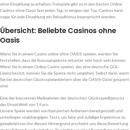
ohne Einzahlung zu erhalten. Freispiele gibt es in den besten Online
Casinos ohne Oasis fast jeden Tag. In einigen der Top-Casinos kann
sogar für jede Einzahlung ein Reloadbonus beansprucht werden.
Übersicht: Beliebte Casinos ohne
Oasis
Wenn Sie in einem Casino online ohne OASIS spielen, werden Sie
feststellen, dass die Bonusangebote mitunter sehr hoch sein können.
Wenn Sie in einem Online Casino spielen, das eine deutsche GGL-
Lizenz besitzt, können Sie die Sperre nicht umgehen. Selbst dann, wenn
Sie bei deutschen Glücksspielanbietern über die OASIS-Datei gesperrt
sind.
Eine der krassesten Maßnahmen der deutschen Glücksspiellizenz ist
das Einsatzlimit von 1 Euro.
Unsere Spiele werden von lizenzierten Anbietern bereitgestellt und
unterliegen unabhängigen Tests, um faire und zufällige Ergebnisse zu
gewährleisten.Vor diesem Hintergrund erscheint uns diese Bewertung
als irreführend, und wir haben Trustpilot um eine Überprüfung gebeten.