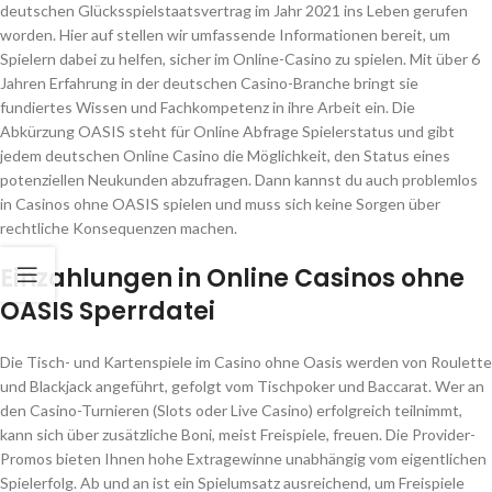
deutschen Glücksspielstaatsvertrag im Jahr 2021 ins Leben gerufen
worden. Hier auf stellen wir umfassende Informationen bereit, um
Spielern dabei zu helfen, sicher im Online-Casino zu spielen. Mit über 6
Jahren Erfahrung in der deutschen Casino-Branche bringt sie
fundiertes Wissen und Fachkompetenz in ihre Arbeit ein. Die
Abkürzung OASIS steht für Online Abfrage Spielerstatus und gibt
jedem deutschen Online Casino die Möglichkeit, den Status eines
potenziellen Neukunden abzufragen. Dann kannst du auch problemlos
in Casinos ohne OASIS spielen und muss sich keine Sorgen über
rechtliche Konsequenzen machen.
Einzahlungen in Online Casinos ohne
OASIS Sperrdatei
Die Tisch- und Kartenspiele im Casino ohne Oasis werden von Roulette
und Blackjack angeführt, gefolgt vom Tischpoker und Baccarat. Wer an
den Casino-Turnieren (Slots oder Live Casino) erfolgreich teilnimmt,
kann sich über zusätzliche Boni, meist Freispiele, freuen. Die Provider-
Promos bieten Ihnen hohe Extragewinne unabhängig vom eigentlichen
Spielerfolg. Ab und an ist ein Spielumsatz ausreichend, um Freispiele