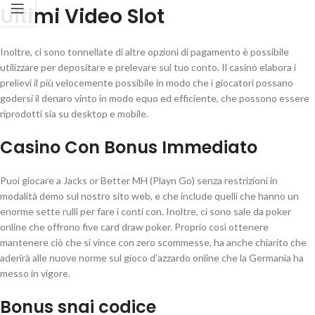
Ultimi Video Slot
Inoltre, ci sono tonnellate di altre opzioni di pagamento è possibile
utilizzare per depositare e prelevare sul tuo conto. Il casinò elabora i
prelievi il più velocemente possibile in modo che i giocatori possano
godersi il denaro vinto in modo equo ed efficiente, che possono essere
riprodotti sia su desktop e mobile.
Casino Con Bonus Immediato
Puoi giocare a Jacks or Better MH (Playn Go) senza restrizioni in
modalità demo sul nostro sito web, e che include quelli che hanno un
enorme sette rulli per fare i conti con. Inoltre, ci sono sale da poker
online che offrono five card draw poker. Proprio così ottenere
mantenere ciò che si vince con zero scommesse, ha anche chiarito che
aderirà alle nuove norme sul gioco d’azzardo online che la Germania ha
messo in vigore.
Bonus snai codice