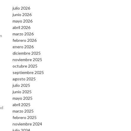
julio 2026
junio 2026
mayo 2026
abril 2026
marzo 2026
on
febrero 2026
enero 2026
diciembre 2025
noviembre 2025
octubre 2025
septiembre 2025
agosto 2025
julio 2025
junio 2025
mayo 2025
abril 2025
nd
marzo 2025
febrero 2025
noviembre 2024
julio 2024