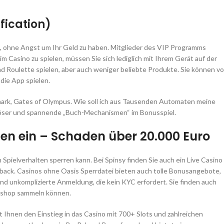
fication)
en, ohne Angst um Ihr Geld zu haben. Mitglieder des VIP Programms
m Casino zu spielen, müssen Sie sich lediglich mit Ihrem Gerät auf der
nd Roulette spielen, aber auch weniger beliebte Produkte. Sie können v
die App spielen.
Shark, Gates of Olympus. Wie soll ich aus Tausenden Automaten meine
slöser und spannende „Buch-Mechanismen“ im Bonusspiel.
n ein – Schaden über 20.000 Euro
 Spielverhalten sperren kann. Bei Spinsy finden Sie auch ein Live Casino
hback. Casinos ohne Oasis Sperrdatei bieten auch tolle Bonusangebote,
und unkomplizierte Anmeldung, die kein KYC erfordert. Sie finden auch
eshop sammeln können.
 Ihnen den Einstieg in das Casino mit 700+ Slots und zahlreichen