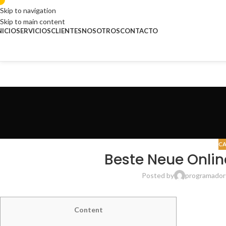
Skip to navigation
Skip to main content
NICIO
SERVICIOS
CLIENTES
NOSOTROS
CONTACTO
CA
Beste Neue Onlin
Posted by
programador
Content