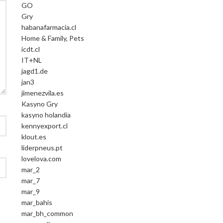
GO
Gry
habanafarmacia.cl
Home & Family, Pets
icdt.cl
IT+NL
jagd1.de
jan3
jimenezvila.es
Kasyno Gry
kasyno holandia
kennyexport.cl
klout.es
liderpneus.pt
lovelova.com
mar_2
mar_7
mar_9
mar_bahis
mar_bh_common