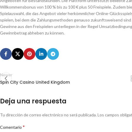
Angeboten für Bestandskunden. Die Plattform unterstützt beliebte Za
Willkommensbonus von 100 % bis zu 100 € plus 50 Freispiele. Zudem bie
Spielauswahl, die das Angebot vieler herkömmlicher Online-Glücksspielsei
spielen, bei dem die Zahlungsmethoden genauso zukunftsweisend sind wi
Gewinne aus den Freispielen unterliegen in der Regel Umsatzbeding
Gewinnbetrag abheben zu können.
Newer
Spin City Casino United Kingdom
Deja una respuesta
Tu dirección de correo electrónico no será publicada.
Los campos obliga
*
Comentario