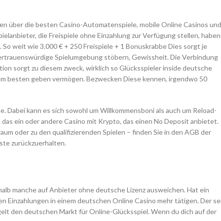
ten über die besten Casino-Automatenspiele, mobile Online Casinos un
lanbieter, die Freispiele ohne Einzahlung zur Verfügung stellen, haben
So weit wie 3.000 € + 250 Freispiele + 1 Bonuskrabbe Dies sorgt je
e vertrauenswürdige Spielumgebung stöbern, Gewissheit. Die Verbindung
ion sorgt zu diesem zweck, wirklich so Glücksspieler inside deutsche
 zum besten geben vermögen. Bezwecken Diese kennen, irgendwo 50
ele. Dabei kann es sich sowohl um Willkommensboni als auch um Reload-
as ein oder andere Casino mit Krypto, das einen No Deposit anbietet.
um oder zu den qualifizierenden Spielen – finden Sie in den AGB der
uste zurückzuerhalten.
eshalb manche auf Anbieter ohne deutsche Lizenz ausweichen. Hat ein
eren Einzahlungen in einem deutschen Online Casino mehr tätigen. Der se
gelt den deutschen Markt für Online-Glücksspiel. Wenn du dich auf der