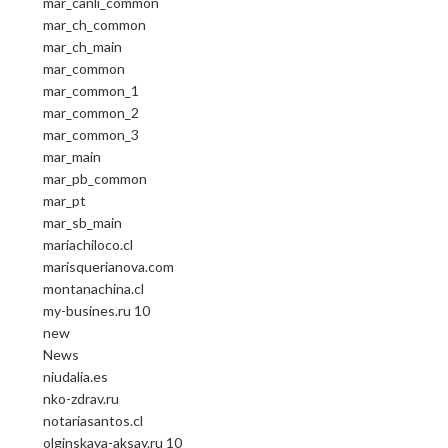
mar_canli_common
mar_ch_common
mar_ch_main
mar_common
mar_common_1
mar_common_2
mar_common_3
mar_main
mar_pb_common
mar_pt
mar_sb_main
mariachiloco.cl
marisquerianova.com
montanachina.cl
my-busines.ru 10
new
News
niudalia.es
nko-zdrav.ru
notariasantos.cl
olginskaya-aksay.ru 10