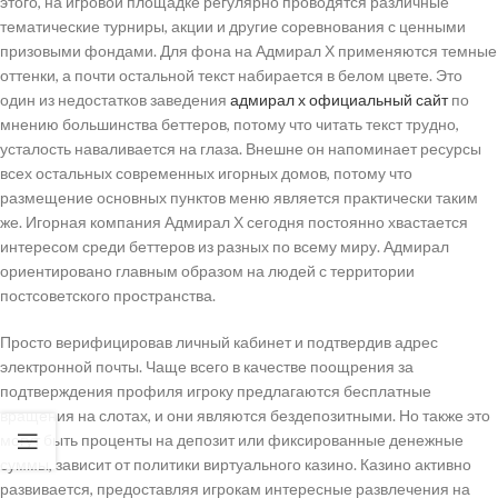
этого, на игровой площадке регулярно проводятся различные
тематические турниры, акции и другие соревнования с ценными
призовыми фондами. Для фона на Адмирал Х применяются темные
оттенки, а почти остальной текст набирается в белом цвете. Это
один из недостатков заведения
адмирал х официальный сайт
по
мнению большинства беттеров, потому что читать текст трудно,
усталость наваливается на глаза. Внешне он напоминает ресурсы
всех остальных современных игорных домов, потому что
размещение основных пунктов меню является практически таким
же. Игорная компания Адмирал Х сегодня постоянно хвастается
интересом среди беттеров из разных по всему миру. Адмирал
ориентировано главным образом на людей с территории
постсоветского пространства.
Просто верифицировав личный кабинет и подтвердив адрес
электронной почты. Чаще всего в качестве поощрения за
подтверждения профиля игроку предлагаются бесплатные
вращения на слотах, и они являются бездепозитными. Но также это
могут быть проценты на депозит или фиксированные денежные
суммы, зависит от политики виртуального казино. Казино активно
развивается, предоставляя игрокам интересные развлечения на