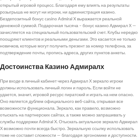
открытый игровой процесс. Благодаря ему влиять на результаты
розыгрыша не могут ни игроки, ни администрация казино.
Бездепозитный бонус casino Admiral X выражается реальной
денежной суммой. Подарочная тысяча – бонус казино Адмирал Х —
зачисляется на специальный пользовательский счет. Клубы нередко
поощряют клиентов и реальными деньгами. Это касается не только
новичков, которые могут получить презент за номер телефона, за
подтверждение почты, пропись адреса, других пунктов анкеты.
Достоинства Казино Адмиралх
При входе в личный кабинет через Адмирал Х зеркало игроки
должны использовать личный логин и пароль. Если войти не
удается, значит, игровой ресурс пиратский и играть на нем опасно.
Оно является дублем официального веб-сайта, открывая все
возможности функционала. Зеркало, как правило, возможно
отыскать на партнерских сайтах, а также можно запрашивать у
службы поддержки Admiral X. Отыскать актуальное зеркало Адмирал
Х возможно почти всегда быстро. Зеркальную ссылку использовать
тоже не составит сложности — благодаря эргономике и доступности.