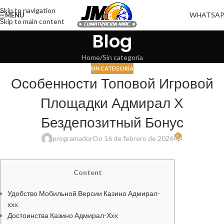
Skip to navigation
WHATSA
MENU
Skip to main content
Blog
Home
Sin categoría
SIN CATEGORÍA
Особенности Топовой Игровой
Площадки Адмирал Х
Бездепозитный Бонус
0
programador
On 16 de febrero de 2026
Content
Удобство Мобильной Версии Казино Адмирал-
ххх
Достоинства Казино Адмирал-Ххх