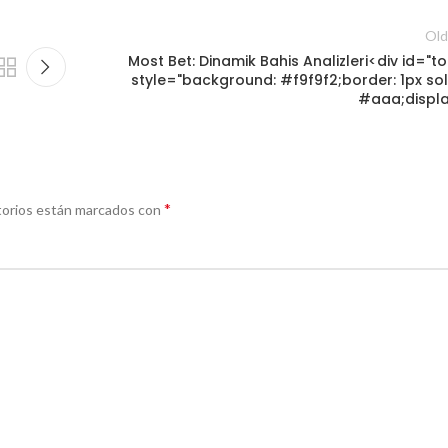
Old
Most Bet: Dinamik Bahis Analizleri<div id="to
style="background: #f9f9f2;border: 1px sol
#aaa;displa
*
torios están marcados con