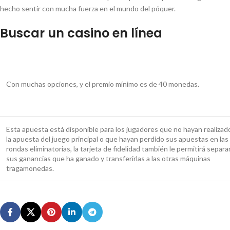
hecho sentir con mucha fuerza en el mundo del póquer.
Buscar un casino en línea
Con muchas opciones, y el premio mínimo es de 40 monedas.
Esta apuesta está disponible para los jugadores que no hayan realizad
la apuesta del juego principal o que hayan perdido sus apuestas en las
rondas eliminatorias, la tarjeta de fidelidad también le permitirá separa
sus ganancias que ha ganado y transferirlas a las otras máquinas
tragamonedas.