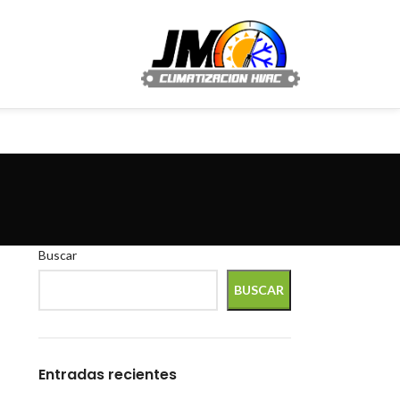
Buscar
BUSCAR
Entradas recientes