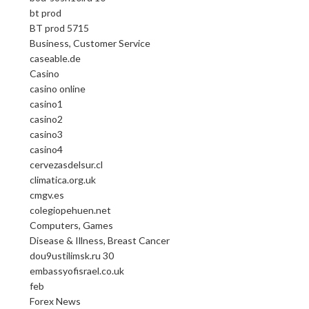
bt prod
BT prod 5715
Business, Customer Service
caseable.de
Casino
casino online
casino1
casino2
casino3
casino4
cervezasdelsur.cl
climatica.org.uk
cmgv.es
colegiopehuen.net
Computers, Games
Disease & Illness, Breast Cancer
dou9ustilimsk.ru 30
embassyofisrael.co.uk
feb
Forex News