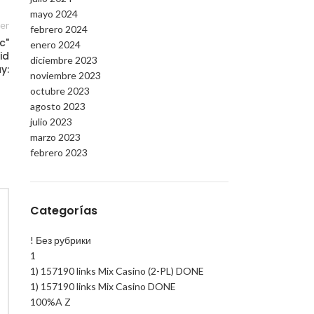
mayo 2024
er
febrero 2024
c"
enero 2024
id
diciembre 2023
y:
noviembre 2023
octubre 2023
agosto 2023
julio 2023
marzo 2023
febrero 2023
Categorías
! Без рубрики
1
1) 157190 links Mix Casino (2-PL) DONE
1) 157190 links Mix Casino DONE
100%A Z