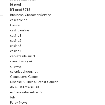
bt prod
BT prod 5715
Business, Customer Service
caseable.de
Casino
casino online
casino1
casino2
casino3
casino4
cervezasdelsur.cl
climatica.org.uk
cmgv.es
colegiopehuen.net
Computers, Games
Disease & Illness, Breast Cancer
dou9ustilimsk.ru 30
embassyofisrael.co.uk
feb
Forex News