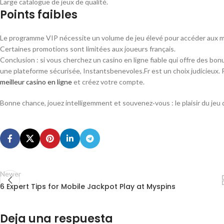
Large catalogue de jeux de qualité.
Points faibles
Le programme VIP nécessite un volume de jeu élevé pour accéder aux 
Certaines promotions sont limitées aux joueurs français.
Conclusion : si vous cherchez un casino en ligne fiable qui offre des bon
une plateforme sécurisée, Instantsbenevoles.Fr est un choix judicieux. 
meilleur casino en ligne
et créez votre compte.
Bonne chance, jouez intelligemment et souvenez‑vous : le plaisir du jeu 
Newer
6 Expert Tips for Mobile Jackpot Play at Myspins
Deja una respuesta