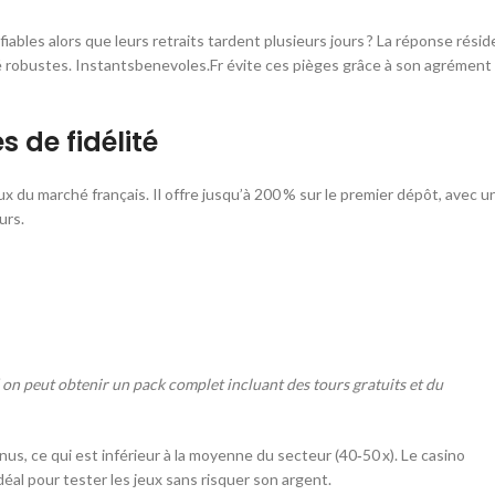
bles alors que leurs retraits tardent plusieurs jours ? La réponse résid
té robustes. Instantsbenevoles.Fr évite ces pièges grâce à son agrément
 de fidélité
 du marché français. Il offre jusqu’à 200 % sur le premier dépôt, avec u
urs.
n peut obtenir un pack complet incluant des tours gratuits et du
us, ce qui est inférieur à la moyenne du secteur (40‑50 x). Le casino
éal pour tester les jeux sans risquer son argent.