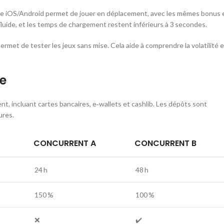
tive iOS/Android permet de jouer en déplacement, avec les mêmes bonus 
 fluide, et les temps de chargement restent inférieurs à 3 secondes.
rmet de tester les jeux sans mise. Cela aide à comprendre la volatilité e
le
 incluant cartes bancaires, e‑wallets et cashlib. Les dépôts sont
ures.
CONCURRENT A
CONCURRENT B
24 h
48 h
150 %
100 %
❌
✔️