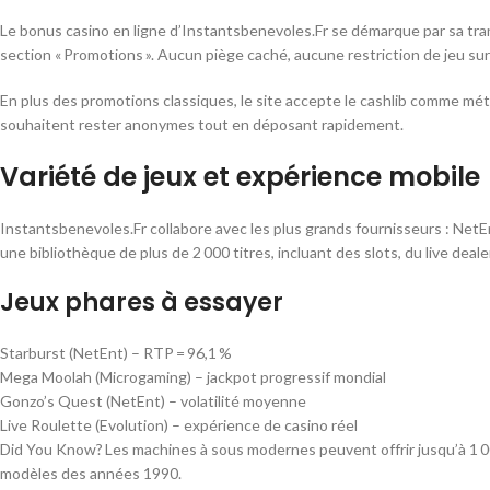
Le bonus casino en ligne d’Instantsbenevoles.Fr se démarque par sa tra
section « Promotions ». Aucun piège caché, aucune restriction de jeu sur
En plus des promotions classiques, le site accepte le cashlib comme mét
souhaitent rester anonymes tout en déposant rapidement.
Variété de jeux et expérience mobile
Instantsbenevoles.Fr collabore avec les plus grands fournisseurs : NetE
une bibliothèque de plus de 2 000 titres, incluant des slots, du live deale
Jeux phares à essayer
Starburst (NetEnt) – RTP = 96,1 %
Mega Moolah (Microgaming) – jackpot progressif mondial
Gonzo’s Quest (NetEnt) – volatilité moyenne
Live Roulette (Evolution) – expérience de casino réel
Did You Know? Les machines à sous modernes peuvent offrir jusqu’à 1 00
modèles des années 1990.