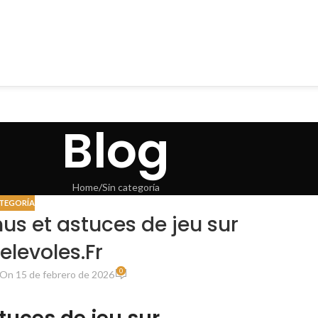
Blog
Home
Sin categoría
ATEGORÍA
s et astuces de jeu sur
elevoles.Fr
0
On 15 de febrero de 2026