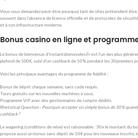
Vous vous demandez peut‑être pourquoi tant de sites prétendent être fia
souvent dans l’absence de licence officielle et de protocoles de sécuri
et à son infrastructure moderne.
Bonus casino en ligne et programmes
Le bonus de bienvenue d’Instantsbenevoles.Fr est l’un des plus généreux
plafond de 500 €, suivi d’un cashback de 10 % pendant les 30 premiers jo
Voici les principaux avantages du programme de fidélité :
Bonus de dépôt chaque semaine, sans code requis.
Tours gratuits sur les nouvelles machines à sous.
Programme VIP avec des gestionnaires de compte dédiés.
Rhetorical Question :
Pourquoi accepter un simple bonus de 50 % quand o
cashback ?
Le wagering (conditions de mise) est raisonnable : 30 x le montant du bon
propose aussi un bonus sans dépôt de 10 € pour les nouveaux inscrits, id