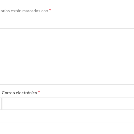
*
torios están marcados con
*
Correo electrónico