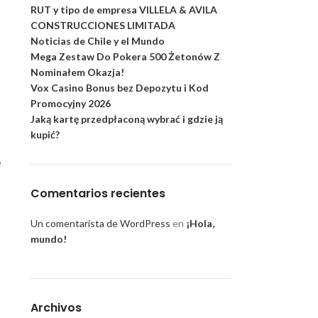
RUT y tipo de empresa VILLELA & AVILA
CONSTRUCCIONES LIMITADA
Noticias de Chile y el Mundo
Mega Zestaw Do Pokera 500 Żetonów Z
Nominałem Okazja!
Vox Casino Bonus bez Depozytu i Kod
Promocyjny 2026
Jaką kartę przedpłaconą wybrać i gdzie ją
kupić?
e
Comentarios recientes
Un comentarista de WordPress
en
¡Hola,
mundo!
Archivos