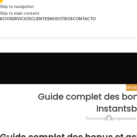
Skip to navigation
Skip to main content
NICIO
SERVICIOS
CLIENTES
NOSOTROS
CONTACTO
SIN C
Guide complet des bonu
Instantsb
Posted by
programador