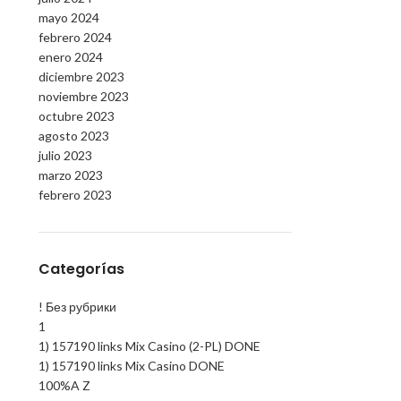
mayo 2024
febrero 2024
enero 2024
diciembre 2023
noviembre 2023
octubre 2023
agosto 2023
julio 2023
marzo 2023
febrero 2023
Categorías
! Без рубрики
1
1) 157190 links Mix Casino (2-PL) DONE
1) 157190 links Mix Casino DONE
100%A Z