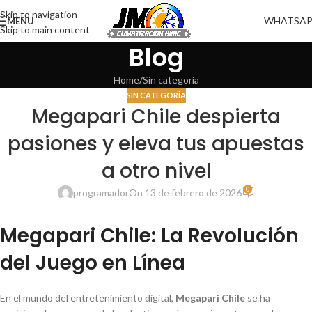
Skip to navigation
WHATSA
MENU
Skip to main content
Blog
Home
Sin categoría
SIN CATEGORÍA
Megapari Chile despierta
pasiones y eleva tus apuestas
a otro nivel
0
programador
On 13 de febrero de 2026
Megapari Chile: La Revolución
del Juego en Línea
En el mundo del entretenimiento digital,
Megapari Chile
se ha