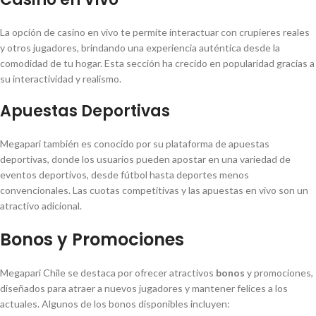
La opción de casino en vivo te permite interactuar con crupieres reales
y otros jugadores, brindando una experiencia auténtica desde la
comodidad de tu hogar. Esta sección ha crecido en popularidad gracias a
su interactividad y realismo.
Apuestas Deportivas
Megapari también es conocido por su plataforma de apuestas
deportivas, donde los usuarios pueden apostar en una variedad de
eventos deportivos, desde fútbol hasta deportes menos
convencionales. Las cuotas competitivas y las apuestas en vivo son un
atractivo adicional.
Bonos y Promociones
Megapari Chile se destaca por ofrecer atractivos
bonos
y promociones,
diseñados para atraer a nuevos jugadores y mantener felices a los
actuales. Algunos de los bonos disponibles incluyen: