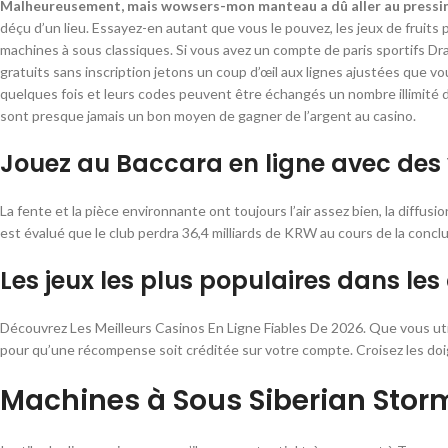
Malheureusement, mais wowsers-mon manteau a dû aller au pressin
déçu d’un lieu. Essayez-en autant que vous le pouvez, les jeux de fruits
machines à sous classiques. Si vous avez un compte de paris sportifs D
gratuits sans inscription jetons un coup d’œil aux lignes ajustées que vo
quelques fois et leurs codes peuvent être échangés un nombre illimité de 
sont presque jamais un bon moyen de gagner de l’argent au casino.
Jouez au Baccara en ligne avec des
La fente et la pièce environnante ont toujours l’air assez bien, la diffus
est évalué que le club perdra 36,4 milliards de KRW au cours de la conclu
Les jeux les plus populaires dans les
Découvrez Les Meilleurs Casinos En Ligne Fiables De 2026. Que vous util
pour qu’une récompense soit créditée sur votre compte. Croisez les doigt
Machines à Sous Siberian Stor