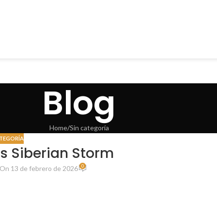
Blog
Home
Sin categoría
ATEGORÍA
s Siberian Storm
0
On 13 de febrero de 2026