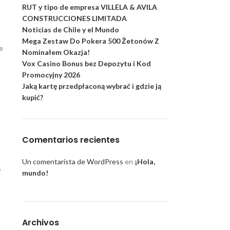
RUT y tipo de empresa VILLELA & AVILA
CONSTRUCCIONES LIMITADA
Noticias de Chile y el Mundo
Mega Zestaw Do Pokera 500 Żetonów Z
e
Nominałem Okazja!
Vox Casino Bonus bez Depozytu i Kod
Promocyjny 2026
Jaką kartę przedpłaconą wybrać i gdzie ją
kupić?
Comentarios recientes
Un comentarista de WordPress
en
¡Hola,
s
mundo!
Archivos