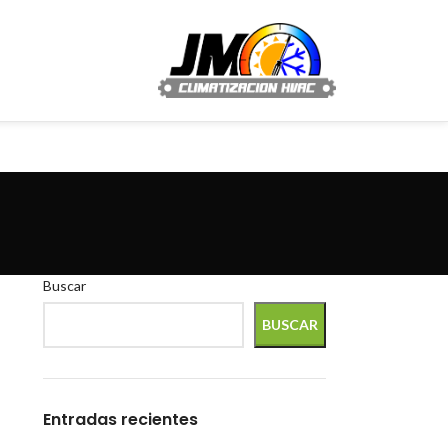
Buscar
BUSCAR
Entradas recientes