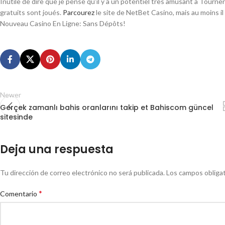
Inutile de dire que je pense qu’il y a un potentiel très amusant à Tourne
gratuits sont joués.
Parcourez
le site de NetBet Casino, mais au moins il
Nouveau Casino En Ligne: Sans Dépôts!
Newer
Gerçek zamanlı bahis oranlarını takip et Bahiscom güncel
sitesinde
Deja una respuesta
Tu dirección de correo electrónico no será publicada.
Los campos obliga
*
Comentario