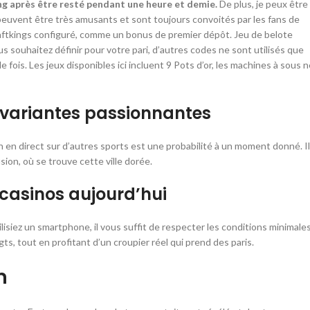
g après être resté pendant une heure et demie.
De plus, je peux être
 peuvent être très amusants et sont toujours convoités par les fans de
raftkings configuré, comme un bonus de premier dépôt. Jeu de belote
us souhaitez définir pour votre pari, d’autres codes ne sont utilisés que
fois. Les jeux disponibles ici incluent 9 Pots d’or, les machines à sous n
 variantes passionnantes
ion en direct sur d’autres sports est une probabilité à un moment donné. Il
sion, où se trouve cette ville dorée.
 casinos aujourd’hui
isiez un smartphone, il vous suffit de respecter les conditions minimale
s, tout en profitant d’un croupier réel qui prend des paris.
m