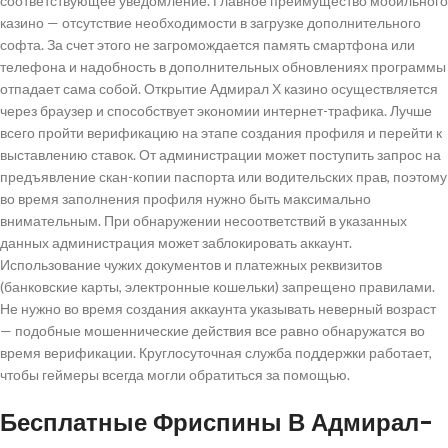
соответствующее уведомление. Главное преимущество мобильного
казино — отсутствие необходимости в загрузке дополнительного
софта. За счет этого не загромождается память смартфона или
телефона и надобность в дополнительных обновлениях программы
отпадает сама собой. Открытие Адмирал Х казино осуществляется
через браузер и способствует экономии интернет-трафика. Лучше
всего пройти верификацию на этапе создания профиля и перейти к
выставлению ставок. От администрации может поступить запрос на
предъявление скан-копии паспорта или водительских прав, поэтому
во время заполнения профиля нужно быть максимально
внимательным. При обнаружении несоответствий в указанных
данных администрация может заблокировать аккаунт.
Использование чужих документов и платежных реквизитов
(банковские карты, электронные кошельки) запрещено правилами.
Не нужно во время создания аккаунта указывать неверный возраст
— подобные мошеннические действия все равно обнаружатся во
время верификации. Круглосуточная служба поддержки работает,
чтобы геймеры всегда могли обратиться за помощью.
Бесплатные Фриспины В Адмирал-