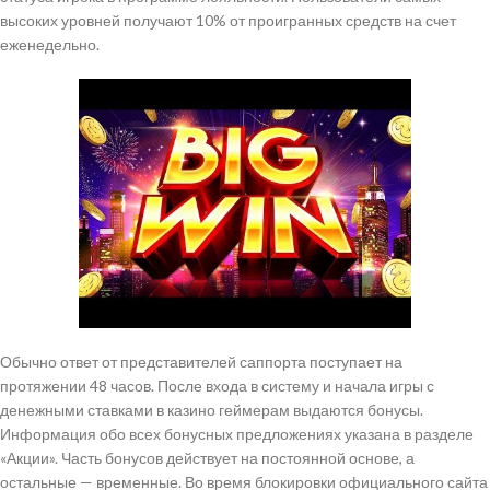
высоких уровней получают 10% от проигранных средств на счет
еженедельно.
Обычно ответ от представителей саппорта поступает на
протяжении 48 часов. После входа в систему и начала игры с
денежными ставками в казино геймерам выдаются бонусы.
Информация обо всех бонусных предложениях указана в разделе
«Акции». Часть бонусов действует на постоянной основе, а
остальные — временные. Во время блокировки официального сайта