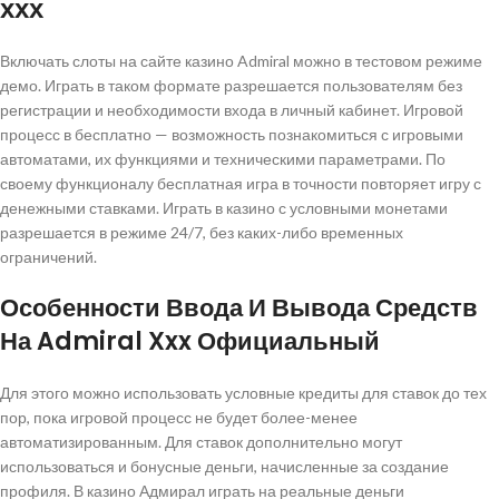
ххх
Включать слоты на сайте казино Admiral можно в тестовом режиме
демо. Играть в таком формате разрешается пользователям без
регистрации и необходимости входа в личный кабинет. Игровой
процесс в бесплатно — возможность познакомиться с игровыми
автоматами, их функциями и техническими параметрами. По
своему функционалу бесплатная игра в точности повторяет игру с
денежными ставками. Играть в казино с условными монетами
разрешается в режиме 24/7, без каких-либо временных
ограничений.
Особенности Ввода И Вывода Средств
На Admiral Xxx Официальный
Для этого можно использовать условные кредиты для ставок до тех
пор, пока игровой процесс не будет более-менее
автоматизированным. Для ставок дополнительно могут
использоваться и бонусные деньги, начисленные за создание
профиля. В казино Адмирал играть на реальные деньги