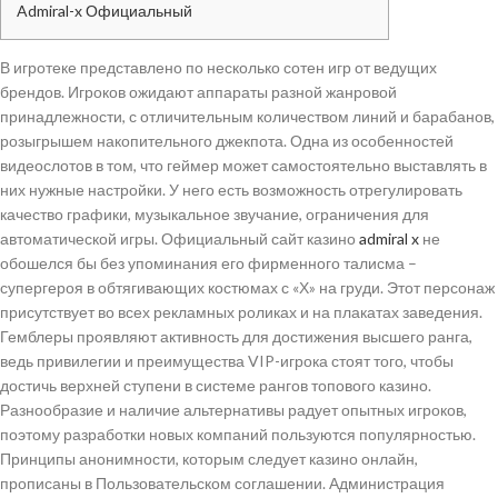
Admiral-x Официальный
В игротеке представлено по несколько сотен игр от ведущих
брендов. Игроков ожидают аппараты разной жанровой
принадлежности, с отличительным количеством линий и барабанов,
розыгрышем накопительного джекпота. Одна из особенностей
видеослотов в том, что геймер может самостоятельно выставлять в
них нужные настройки. У него есть возможность отрегулировать
качество графики, музыкальное звучание, ограничения для
автоматической игры. Официальный сайт казино
admiral x
не
обошелся бы без упоминания его фирменного талисма –
супергероя в обтягивающих костюмах с «Х» на груди. Этот персонаж
присутствует во всех рекламных роликах и на плакатах заведения.
Гемблеры проявляют активность для достижения высшего ранга,
ведь привилегии и преимущества VIP-игрока стоят того, чтобы
достичь верхней ступени в системе рангов топового казино.
Разнообразие и наличие альтернативы радует опытных игроков,
поэтому разработки новых компаний пользуются популярностью.
Принципы анонимности, которым следует казино онлайн,
прописаны в Пользовательском соглашении. Администрация