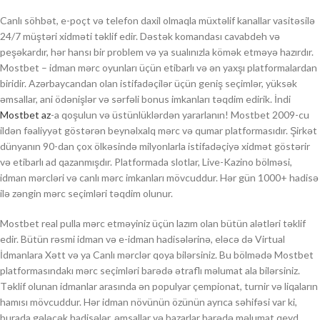
Canlı söhbət, e-poçt və telefon daxil olmaqla müxtəlif kanallar vasitəsilə
24/7 müştəri xidməti təklif edir. Dəstək komandası cavabdeh və
peşəkardır, hər hansı bir problem və ya sualınızla kömək etməyə hazırdır.
Mostbet – idman mərc oyunları üçün etibarlı və ən yaxşı platformalardan
biridir. Azərbaycandan olan istifadəçilər üçün geniş seçimlər, yüksək
əmsallar, ani ödənişlər və sərfəli bonus imkanları təqdim edirik. İndi
Mostbet az
-a qoşulun və üstünlüklərdən yararlanın! Mostbet 2009-cu
ildən fəaliyyət göstərən beynəlxalq mərc və qumar platformasıdır. Şirkət
dünyanın 90-dan çox ölkəsində milyonlarla istifadəçiyə xidmət göstərir
və etibarlı ad qazanmışdır. Platformada slotlar, Live-Kazino bölməsi,
idman mərcləri və canlı mərc imkanları mövcuddur. Hər gün 1000+ hadisə
ilə zəngin mərc seçimləri təqdim olunur.
Mostbet real pulla mərc etməyiniz üçün lazım olan bütün alətləri təklif
edir. Bütün rəsmi idman və e-idman hadisələrinə, eləcə də Virtual
İdmanlara Xətt və ya Canlı mərclər qoya bilərsiniz. Bu bölmədə Mostbet
platformasındakı mərc seçimləri barədə ətraflı məlumat ala bilərsiniz.
Təklif olunan idmanlar arasında ən populyar çempionat, turnir və liqaların
hamısı mövcuddur. Hər idman növünün özünün ayrıca səhifəsi var ki,
burada gələcək hadisələr, əmsallar və bazarlar barədə məlumat qeyd