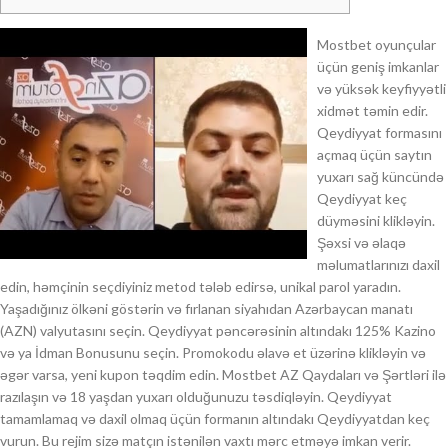
Mostbet oyunçular
üçün geniş imkanlar
və yüksək keyfiyyətli
xidmət təmin edir.
Qeydiyyat formasını
açmaq üçün saytın
yuxarı sağ küncündə
Qeydiyyat keç
düyməsini klikləyin.
Şəxsi və əlaqə
məlumatlarınızı daxil
edin, həmçinin seçdiyiniz metod tələb edirsə, unikal parol yaradın.
Yaşadığınız ölkəni göstərin və fırlanan siyahıdan Azərbaycan manatı
(AZN) valyutasını seçin. Qeydiyyat pəncərəsinin altındakı 125% Kazino
və ya İdman Bonusunu seçin. Promokodu əlavə et üzərinə klikləyin və
əgər varsa, yeni kupon təqdim edin. Mostbet AZ Qaydaları və Şərtləri ilə
razılaşın və 18 yaşdan yuxarı olduğunuzu təsdiqləyin. Qeydiyyat
tamamlamaq və daxil olmaq üçün formanın altındakı Qeydiyyatdan keç
vurun. Bu rejim sizə matçın istənilən vaxtı mərc etməyə imkan verir.