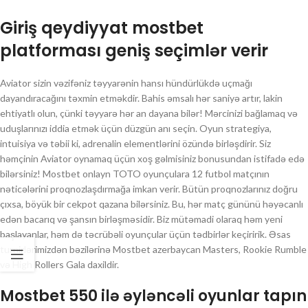
Giriş qeydiyyat mostbet
platforması geniş seçimlər verir
Aviator sizin vəzifəniz təyyarənin hansı hündürlükdə uçmağı
dayandıracağını təxmin etməkdir. Bahis əmsalı hər saniyə artır, lakin
ehtiyatlı olun, çünki təyyarə hər an dayana bilər! Mərcinizi bağlamaq və
uduşlarınızı iddia etmək üçün düzgün anı seçin. Oyun strategiya,
intuisiya və təbii ki, adrenalin elementlərini özündə birləşdirir. Siz
həmçinin Aviator oynamaq üçün xoş gəlmisiniz bonusundan istifadə edə
bilərsiniz! Mostbet onlayn TOTO oyunçulara 12 futbol matçının
nəticələrini proqnozlaşdırmağa imkan verir. Bütün proqnozlarınız doğru
çıxsa, böyük bir cekpot qazana bilərsiniz. Bu, hər matç gününü həyəcanlı
edən bacarıq və şansın birləşməsidir. Biz mütəmadi olaraq həm yeni
başlayanlar, həm də təcrübəli oyunçular üçün tədbirlər keçiririk. Əsas
turnirlərimizdən bəzilərinə Mostbet azerbaycan Masters, Rookie Rumble
və High Rollers Gala daxildir.
Mostbet 550 ilə əyləncəli oyunlar tapın