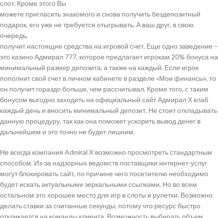
слот. Кроме этого Вы
можете пригласить знакомого и снова получить бездепозитный
подарок, его уже не требуется отыгрывать. А ваш друг, в свою
очередь,
получит настоящие средства на игровой счет. Еще одно заведение –
это казино Адмирал 777, которое предлагает игрокам 20% бонуса на
минимальный размер депозита, а также на каждый. Если игрок
пополнит свой счет в личном кабинете в разделе «Мои финансы», то
он получит гораздо больше, чем рассчитывал. Кроме того, с таким
бонусом выгодно заходить на официальный сайт Адмирал Х клаб
каждый день и вносить минимальный депозит. Не стоит откладывать
данную процедуру, так как она поможет ускорить вывод денег в
дальнейшем и это точно не будет лишним.
Не всегда компания Admiral X возможно просмотреть стандартным
способом. Из-за надзорных ведомств поставщики интернет-услуг
могут блокировать сайт, по причине чего посетителю необходимо
будет искать актуальными зеркальными ссылками. Но во всем
остальном это хорошее место для игр в слоты и рулетки. Возможно
делать ставки за считанные секунды, потому что ресурс быстро
откликается на команды клиента. Возможность выбирать объем