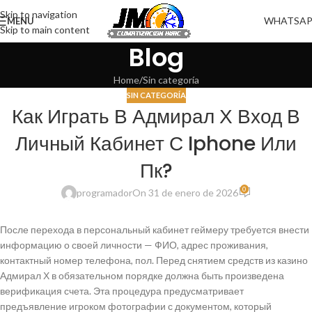
Skip to navigation
WHATSA
MENU
Skip to main content
Blog
Home
Sin categoría
SIN CATEGORÍA
Как Играть В Адмирал Х Вход В
Личный Кабинет С Iphone Или
Пк?
0
programador
On 31 de enero de 2026
После перехода в персональный кабинет геймеру требуется внести
информацию о своей личности — ФИО, адрес проживания,
контактный номер телефона, пол. Перед снятием средств из казино
Адмирал Х в обязательном порядке должна быть произведена
верификация счета. Эта процедура предусматривает
предъявление игроком фотографии с документом, который