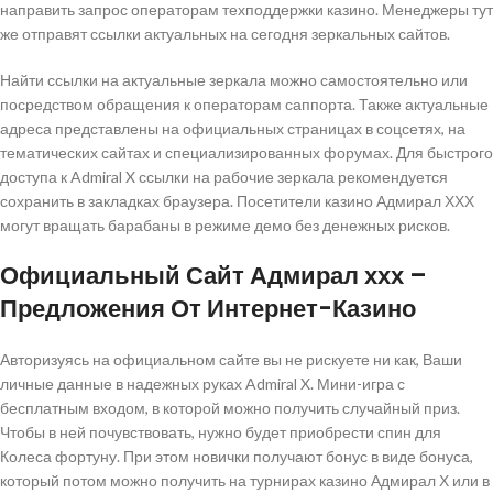
направить запрос операторам техподдержки казино. Менеджеры тут
же отправят ссылки актуальных на сегодня зеркальных сайтов.
Найти ссылки на актуальные зеркала можно самостоятельно или
посредством обращения к операторам саппорта. Также актуальные
адреса представлены на официальных страницах в соцсетях, на
тематических сайтах и специализированных форумах. Для быстрого
доступа к Admiral X ссылки на рабочие зеркала рекомендуется
сохранить в закладках браузера. Посетители казино Адмирал ХХХ
могут вращать барабаны в режиме демо без денежных рисков.
Официальный Сайт Адмирал ххх –
Предложения От Интернет-Казино
Авторизуясь на официальном сайте вы не рискуете ни как, Ваши
личные данные в надежных руках Admiral X. Мини-игра с
бесплатным входом, в которой можно получить случайный приз.
Чтобы в ней почувствовать, нужно будет приобрести спин для
Колеса фортуну. При этом новички получают бонус в виде бонуса,
который потом можно получить на турнирах казино Адмирал Х или в