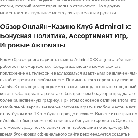
ставки, который может кардинально отличаться. Но в других
моментах это актуальное место для игр в слоты и рулетки.
Обзор Онлайн-Казино Клуб Admiral x:
Бонусная Политика, Ассортимент Игр,
Игровые Автоматы
Кроме браузерного варианта казино Admiral XXX еще и стабильно
работает на смартфонах. Каждый желающий может скачать
приложение на телефон и наслаждаться азартными развлечениями
в любое время и в любом месте. Помимо такого варианта у казино
AdmiralX есть еще и программа на компьютер, то есть полноценный
клиент. Оба варианта работают быстрее, чем браузер и предлагают
более качественную графику. При этом основное отличие в том, что
с мобильной версии вы все же сможете играть в любом месте, а вот
с ноутбуком или ПК это будет гораздо сложнее. Вместе с выигрышем
в Admiral геймер может обналичить и бонусные средства. Сделать
это можно сразу после выполнения требований по вейджеру. Во
время блокировки официального сайта рекомендуется создать и