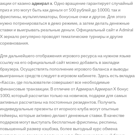
акции от казино
адмирал х
. Одно вращение гарантирует случайный
приз и это могут быть как деньги от 500 рублей до 10000, так и
фриспины, мультипликаторы, бонусные очки и другое. Для этого
нужно потренироваться в демо режиме, а затем делать денежные
ставки и выигрывать реальные деньги. Официальный сайт и Admiral
X зеркало регулярно проводят тематические турниры и другие
соревнования.
Для дальнейшего отображения игрового ресурса на нужном языке
ссылку на его официальный сайт можно добавить в закладки
браузера. Осуществлять пополнение игрового баланса и выводы
выигранных средств следует в игровом кабинете. Здесь есть вкладка
«Касса», где пользователи совершают все необходимые
финансовые транзакции. В отличие от Адмирал Адмирал X бонус
1000, который рассчитан только на новичков, подарки для самых
активных рассчитаны на постоянных резидентов. Получить
индивидуальные презенты от игорного клуба могут опытные
геймеры, которые активно делают денежные ставки. В качестве
подарков могут выступать бесплатные фриспины, респины,
повышенный размер кэшбэка, более выгодный курс обмена